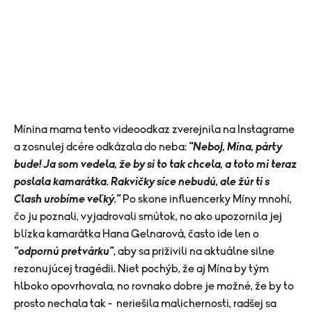
Mínina mama tento videoodkaz zverejnila na Instagrame
a zosnulej dcére odkázala do neba:
"Neboj, Mína, párty
bude! Ja som vedela, že by si to tak chcela, a toto mi teraz
poslala kamarátka. Rakvičky síce nebudú, ale žúr ti s
Clash urobíme veľký."
Po skone influencerky Míny mnohí,
čo ju poznali, vyjadrovali smútok, no ako upozornila jej
blízka kamarátka Hana Gelnarová, často ide len o
"odpornú pretvárku"
, aby sa priživili na aktuálne silne
rezonujúcej tragédii. Niet pochýb, že aj Mína by tým
hlboko opovrhovala, no rovnako dobre je možné, že by to
prosto nechala tak - neriešila malichernosti, radšej sa