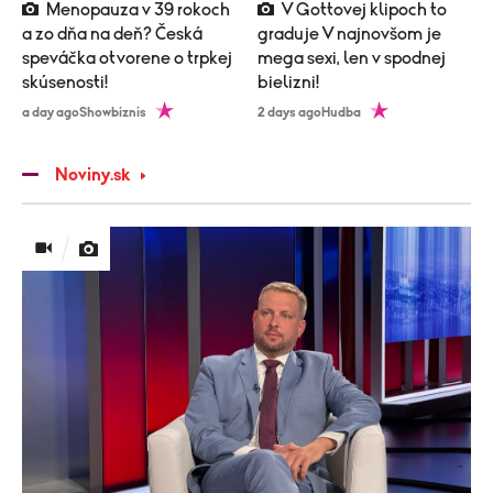
Menopauza v 39 rokoch
V Gottovej klipoch to
a zo dňa na deň? Česká
graduje V najnovšom je
speváčka otvorene o trpkej
mega sexi, len v spodnej
skúsenosti!
bielizni!
a day ago
Showbiznis
2 days ago
Hudba
Noviny.sk