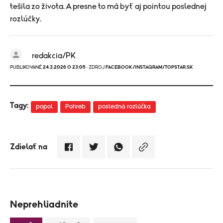
tešila zo života. A presne to má byť aj pointou poslednej
rozlúčky.
redakcia/PK
PUBLIKOVANÉ
24.3.2026 O 23:05
· ZDROJ
FACEBOOK/INSTAGRAM/TOPSTAR.SK
Tagy:
popol
Pohreb
posledná rozlúčka
Zdielať na
Neprehliadnite