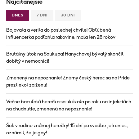
Najčítanejšie
DNES
7 DNÍ
30 DNÍ
Bojovala a verila do poslednej chvíle! Obľúbená
influencerka podľahla rakovine, mala len 26 rokov
Brutálny útok na Soukupa! Hanychovej bývalý skončil
dobitý v nemocnici!
Zmenený na nepoznanie! Známy český herec sa na Pride
prezliekol za ženu!
Večne bacuľatá herečka sa ukázala po roku na injekciách
na chudnutie, zmenená na nepoznanie!
Šok v rodine známej herečky! 15 dní po svadbe je koniec,
oznámil, že je gay!