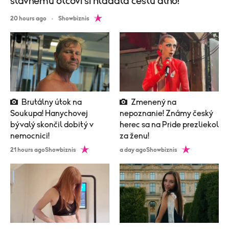
slávnemu otcovi si hľadala cestu dlho!
20 hours ago
Showbiznis
Brutálny útok na
Zmenený na
Soukupa! Hanychovej
nepoznanie! Známy český
bývalý skončil dobitý v
herec sa na Pride prezliekol
nemocnici!
za ženu!
21 hours ago
Showbiznis
a day ago
Showbiznis