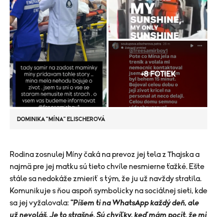
+8 FOTIEK
DOMINIKA "MÍNA" ELISCHEROVÁ
​Rodina zosnulej Míny čaká na prevoz jej tela z Thajska a
najmä pre jej matku sú tieto chvíle nesmierne ťažké. Ešte
stále sa nedokáže zmieriť s tým, že ju už navždy stratila.
Komunikuje s ňou aspoň symbolicky na sociálnej sieti, kde
sa jej vyžalovala:
"Píšem ti na WhatsApp každý deň, ale
už nevoláš. Je to strašné. Sú chvíľky, keď mám pocit, že mi