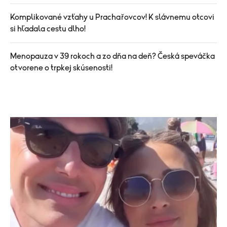
Komplikované vzťahy u Prachařovcov! K slávnemu otcovi
si hľadala cestu dlho!
Menopauza v 39 rokoch a zo dňa na deň? Česká speváčka
otvorene o trpkej skúsenosti!