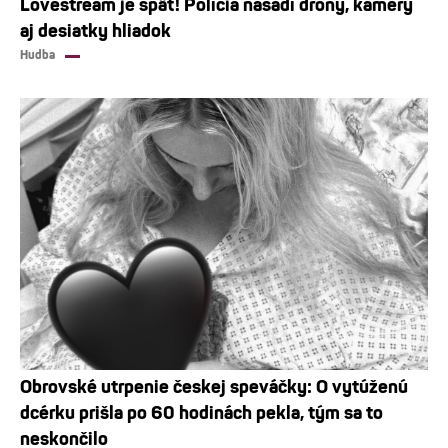
Lovestream je späť! Polícia nasadí drony, kamery
aj desiatky hliadok
Hudba
Obrovské utrpenie českej speváčky: O vytúženú
dcérku prišla po 60 hodinách pekla, tým sa to
neskončilo