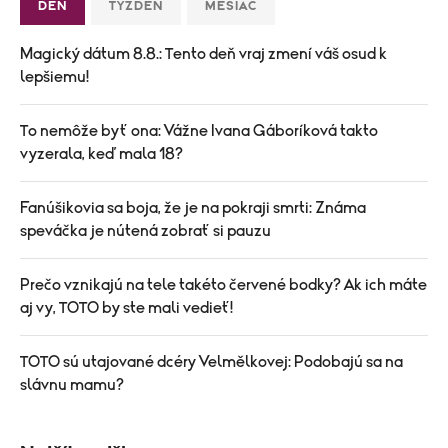
DEŇ
TÝŽDEŇ
MESIAC
Magický dátum 8.8.: Tento deň vraj zmení váš osud k
lepšiemu!
To nemôže byť ona: Vážne Ivana Gáboríková takto
vyzerala, keď mala 18?
Fanúšikovia sa boja, že je na pokraji smrti: Známa
speváčka je nútená zobrať si pauzu
Prečo vznikajú na tele takéto červené bodky? Ak ich máte
aj vy, TOTO by ste mali vedieť!
TOTO sú utajované dcéry Velmělkovej: Podobajú sa na
slávnu mamu?