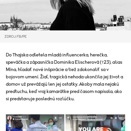
ZDROJ: FB/PE
Do Thajska odletela mladá influencerka, herečka,
speváčka a zápasníčka Dominika Elischerová (†23), alias
Mína, hľadať nové inšpirácie a tiež zdokonaliť sa v
bojovom umení. Žiaľ, tragická nehoda ukončila jej život a
domov už prevážajú len jej ostatky. Akoby mala nejakú
predtuchu, keď vraj kamarátke pred časom napísala, ako
si predstavuje poslednú rozlúčku.