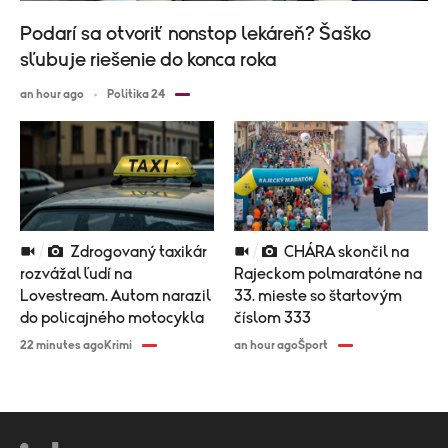
Podarí sa otvoriť nonstop lekáreň? Šaško
sľubuje riešenie do konca roka
an hour ago
Politika 24
Zdrogovaný taxikár
CHÁRA skončil na
rozvážal ľudí na
Rajeckom polmaratóne na
Lovestream. Autom narazil
33. mieste so štartovým
do policajného motocykla
číslom 333
22 minutes ago
Krimi
an hour ago
Šport