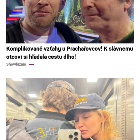
Komplikované vzťahy u Prachařovcov! K slávnemu
otcovi si hľadala cestu dlho!
Showbiznis