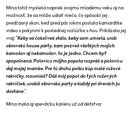
Mína totiž myslela napriek svojmu mladému veku aj na
možnosť, že sa môže udiať niečo, čo spôsobí jej
predčasný skon, keď pred pár rokmi poslala kamarátke
video s pokynmi k poslednej rozlúčke s ňou. Prikázala jej
vraj:
"Keby sa čokoľvek stalo, keby som umrela, urob
obrovskú house párty, kam pozveš všetkých mojich
kamošov aj nekamošov, to je jedno. Chcem byť
spopolnená. Polovicu môjho popola rozpráš a polovicu
daj mojej mamke. Pre tú druhú polku kúp malé ružové
rakvičky, rozumieš? Dáš môj popol do tých ružových
rakvičiek, urobíš obrovskú party a každý pri dverách ju
dostane.
"
Mína mala aj spevácku kariéru už od detstva: