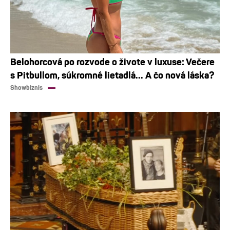
Belohorcová po rozvode o živote v luxuse: Večere
s Pitbullom, súkromné lietadlá... A čo nová láska?
Showbiznis