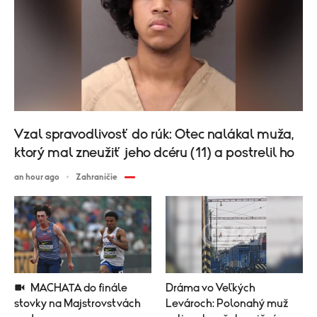
Vzal spravodlivosť do rúk: Otec nalákal muža,
ktorý mal zneužiť jeho dcéru (11) a postrelil ho
an hour ago
Zahraničie
MACHATA do finále
Dráma vo Veľkých
stovky na Majstrovstvách
Levároch: Polonahý muž