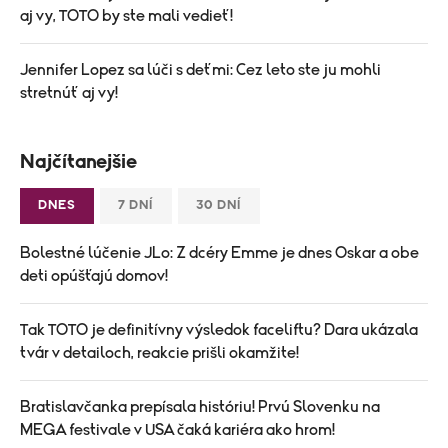
aj vy, TOTO by ste mali vedieť!
Jennifer Lopez sa lúči s deťmi: Cez leto ste ju mohli
stretnúť aj vy!
Najčítanejšie
DNES
7 DNÍ
30 DNÍ
Bolestné lúčenie JLo: Z dcéry Emme je dnes Oskar a obe
deti opúšťajú domov!
Tak TOTO je definitívny výsledok faceliftu? Dara ukázala
tvár v detailoch, reakcie prišli okamžite!
Bratislavčanka prepísala históriu! Prvú Slovenku na
MEGA festivale v USA čaká kariéra ako hrom!