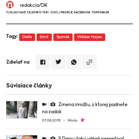
redakcia/DK
PUBLIKOVANÉ
7.6.2018 O 11:41
· ZDROJ
PEOPLE
,
FACEBOOK
,
TOPSTAR.SK
Tagy:
Dieťa
Smrť
Spevák
Walker Hayes
Zdielať na
Súvisiace články
Zmena imidžu, z ktorej padnete
na zadok
07.06.2018
Móda
S Darou takú vášeň neprežíval.