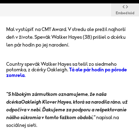
Embed kód
Mal vystúpiť na CMT Award. V stredu ale prežil najhorší
deň v živote. Spevák Walker Hayes (38) prišiel o dcérku
len pár hodín po jej narodení.
Country spevák Walker Hayes sa tešil zo siedmeho
potomka, z dcérky Oakleigh.
Tá ale pár hodín po pôrode
zomrela.
"S hlbokým zármutkom oznamujeme, že naša
dcérkaOakleigh Klover Hayes, ktorá sa narodila ráno, už
odpočíva v nebi. Ďakujeme za podporu a rešpektovanie
nášho súkromia v tomto ťažkom období,"
napísal na
sociálnej sieti.