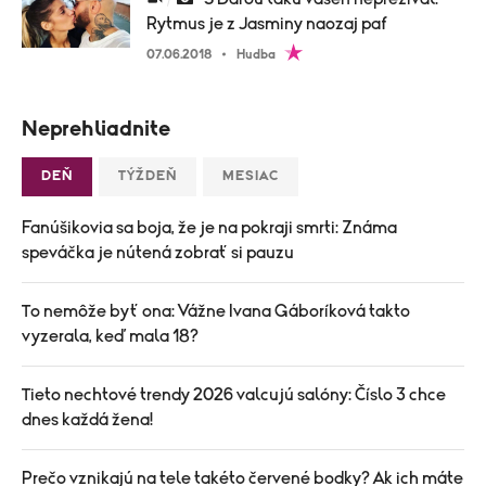
Rytmus je z Jasminy naozaj paf
07.06.2018
Hudba
Neprehliadnite
DEŇ
TÝŽDEŇ
MESIAC
Fanúšikovia sa boja, že je na pokraji smrti: Známa
speváčka je nútená zobrať si pauzu
To nemôže byť ona: Vážne Ivana Gáboríková takto
vyzerala, keď mala 18?
Tieto nechtové trendy 2026 valcujú salóny: Číslo 3 chce
dnes každá žena!
Prečo vznikajú na tele takéto červené bodky? Ak ich máte