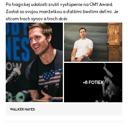
Po tragickej udalosti zrušil vystúpenie na CMT Award.
Zostal so svojou manželkou a ďalšími šiestimi deťmi. Je
otcom troch synov a troch dcér.
+8 FOTIEK
WALKER HAYES