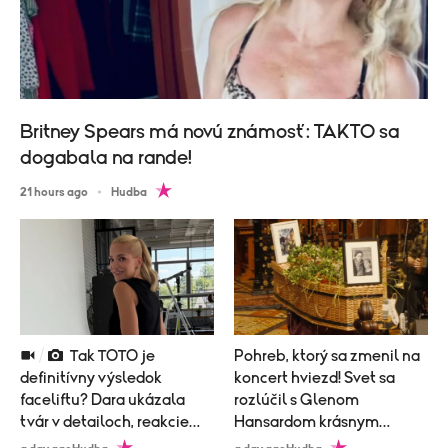
Britney Spears má novú známosť: TAKTO sa
dogabala na rande!
21 hours ago
Hudba
Tak TOTO je
Pohreb, ktorý sa zmenil na
definitívny výsledok
koncert hviezd! Svet sa
faceliftu? Dara ukázala
rozlúčil s Glenom
tvár v detailoch, reakcie
Hansardom krásnym
prišli okamžite!
obradom