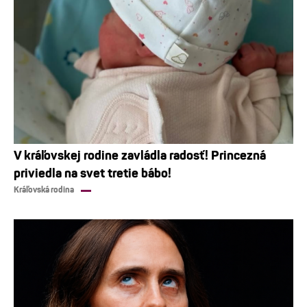
V kráľovskej rodine zavládla radosť! Princezná
priviedla na svet tretie bábo!
Kráľovská rodina