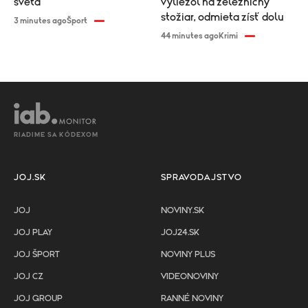
sveta
vyliezol na železničný
stožiar, odmieta zísť dolu
3 minutes ago
Šport
44 minutes ago
Krimi
RIADIME SA KÓDEXOM
JOJ.SK
SPRAVODAJSTVO
JOJ
NOVINY.SK
JOJ PLAY
JOJ24.SK
JOJ ŠPORT
NOVINY PLUS
JOJ CZ
VIDEONOVINY
JOJ GROUP
RANNÉ NOVINY