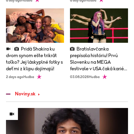
a day ago
Hudba
a day ago
Hudba
Pridá Shakira ku
Bratislavčanka
dvom synom ešte trikrát
prepísala históriu! Prvú
toľko? Jej láskyplné fotky s
Slovenku na MEGA
deťmi z klipu dojímajú!
festivale v USA čaká kariéra
ako hrom!
2 days ago
Hudba
03.08.2026
Hudba
Noviny.sk