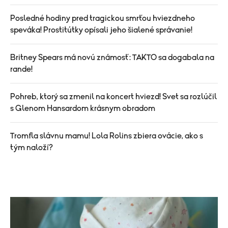
Posledné hodiny pred tragickou smrťou hviezdneho
speváka! Prostitútky opísali jeho šialené správanie!
Britney Spears má novú známosť: TAKTO sa dogabala na
rande!
Pohreb, ktorý sa zmenil na koncert hviezd! Svet sa rozlúčil
s Glenom Hansardom krásnym obradom
Tromfla slávnu mamu! Lola Rolins zbiera ovácie, ako s
tým naloží?