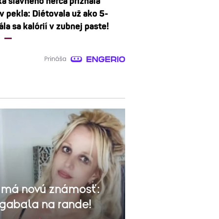
a slávneho herca priznala
v pekla: Diétovala už ako 5-
ála sa kalórií v zubnej paste!
s má novú známosť:
gabala na rande!