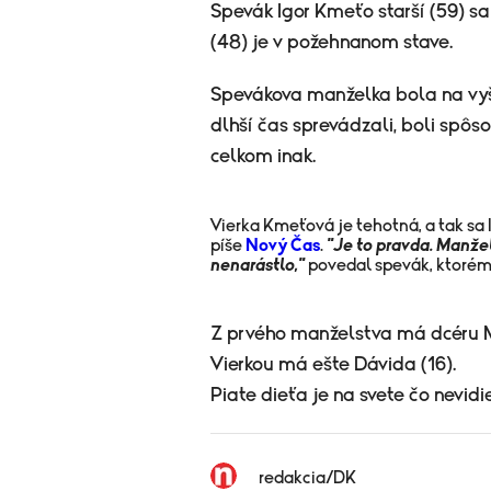
Spevák Igor Kmeťo starší (59) s
(48) je v požehnanom stave.
Spevákova manželka bola na vyšet
dlhší čas sprevádzali, boli spô
celkom inak.
Vierka Kmeťová je tehotná, a tak sa
píše
Nový Čas
.
"Je to pravda. Manžel
nenarástlo,"
povedal spevák, ktorém
Z prvého manželstva má dcéru Mar
Vierkou má ešte Dávida (16).
Piate dieťa je na svete čo nevid
redakcia/DK