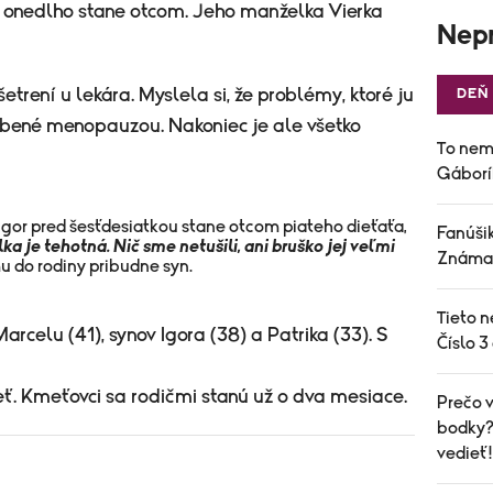
a onedlho stane otcom. Jeho manželka Vierka
Nepr
rení u lekára. Myslela si, že problémy, ktoré ju
DEŇ
sobené menopauzou. Nakoniec je ale všetko
To nem
Gáborí
 Igor pred šesťdesiatkou stane otcom piateho dieťaťa,
Fanúšik
ka je tehotná. Nič sme netušili, ani bruško jej veľmi
Známa 
u do rodiny pribudne syn.
Tieto n
celu (41), synov Igora (38) a Patrika (33). S
Číslo 3
ieť. Kmeťovci sa rodičmi stanú už o dva mesiace.
Prečo v
bodky? 
vedieť!