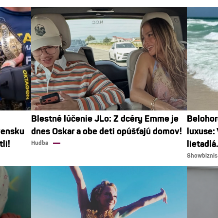
Blestné lúčenie JLo: Z dcéry Emme je
Belohor
vensku
dnes Oskar a obe deti opúšťajú domov!
luxuse:
li!
lietadlá
Hudba
Showbiznis