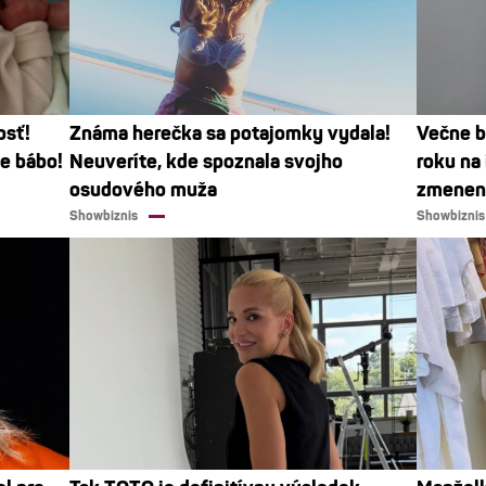
osť!
Známa herečka sa potajomky vydala!
Večne b
ie bábo!
Neuveríte, kde spoznala svojho
roku na
osudového muža
zmenená
Showbiznis
Showbiznis