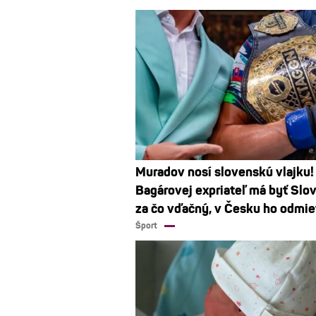
Muradov nosí slovenskú vlajku!
Bagárovej expriateľ má byť Slo
za čo vďačný, v Česku ho odmiet
Šport