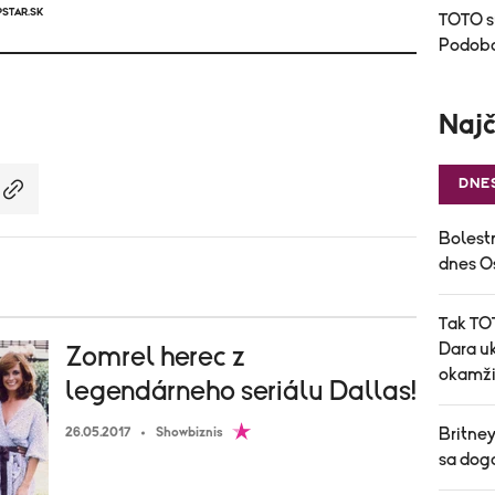
PSTAR.SK
TOTO s
Podoba
Najč
DNE
Bolest
dnes O
Tak TOT
Dara uk
Zomrel herec z
okamži
legendárneho seriálu Dallas!
26.05.2017
Showbiznis
Britne
sa dog