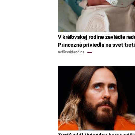
V kráľovskej rodine zavládla rad
Princezná priviedla na svet tret
Kráľovská rodina