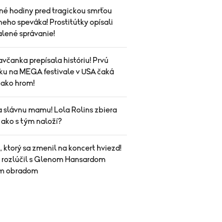
né hodiny pred tragickou smrťou
eho speváka! Prostitútky opísali
alené správanie!
avčanka prepísala históriu! Prvú
ku na MEGA festivale v USA čaká
 ako hrom!
a slávnu mamu! Lola Rolins zbiera
 ako s tým naloží?
 ktorý sa zmenil na koncert hviezd!
a rozlúčil s Glenom Hansardom
ym obradom