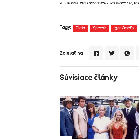
PUBLIKOVANÉ
26.5.2017 O 13:25
· ZDROJ
NOVÝ ČAS
,
TO
Tagy:
Dieťa
Spevák
Igor Kmeťo
Zdielať na
Súvisiace články