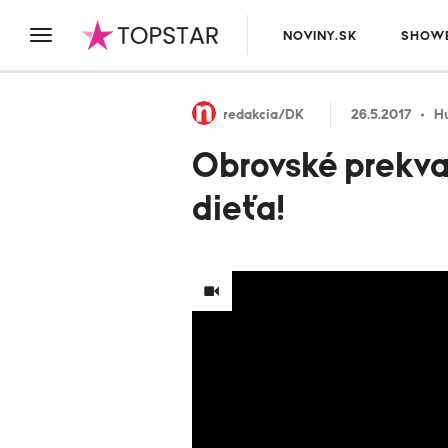
NOVINY.SK
SHOWB
redakcia/DK
26.5.2017
H
Obrovské prekva
dieťa!