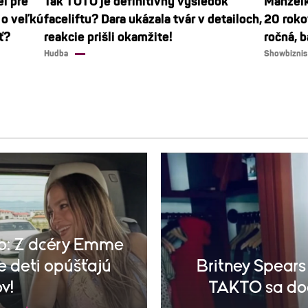
el pre
Tak TOTO je definitívny výsledok
Manželk
 o veľkú
faceliftu? Dara ukázala tvár v detailoch,
20 roko
ť?
reakcie prišli okamžite!
ročná, b
Hudba
Showbiznis
Lo: Z dcéry Emme
e deti opúšťajú
Britney Spear
v!
TAKTO sa do