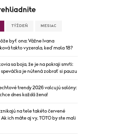
ehliadnite
TÝŽDEŇ
MESIAC
ôže byť ona: Vážne Ivana
ková takto vyzerala, keď mala 18?
ovia sa boja, že je na pokraji smrti:
speváčka je nútená zobrať si pauzu
echtové trendy 2026 valcujú salóny:
 chce dnes každá žena!
znikajú na tele takéto červené
Ak ich máte aj vy, TOTO by ste mali