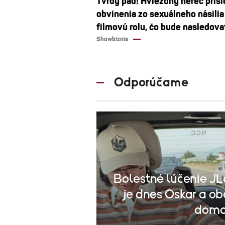
Tvrdý pád! Hviezdny herec priši
obvinenia zo sexuálneho násilia
filmovú rolu, čo bude nasledova
Showbiznis
Odporúčame
Bolestné lúčenie J
je dnes Oskar a ob
domo