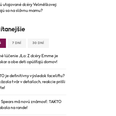
ú utajované dcéry Velmělkovej:
jú sa na slávnu mamu?
ítanejšie
S
7 DNÍ
30 DNÍ
né lúčenie JLo: Z dcéry Emme je
skar a obe deti opúšťajú domov!
O je definitívny výsledok faceliftu?
ázala tvár v detailoch, reakcie prišli
te!
y Spears má novú známosť: TAKTO
abala na rande!