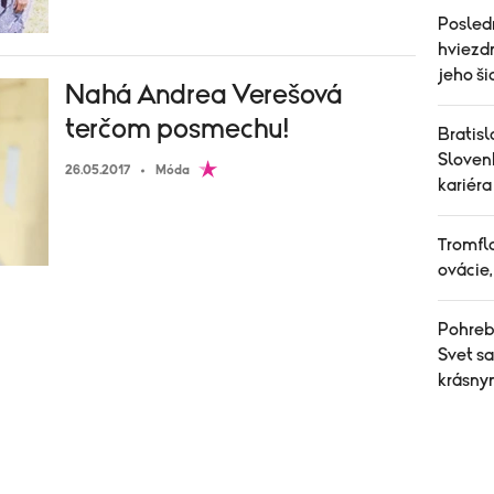
Posled
hviezdn
jeho ši
Nahá Andrea Verešová
terčom posmechu!
Bratisl
Sloven
26.05.2017
Móda
kariéra
Tromfl
ovácie,
Pohreb,
Svet s
krásn