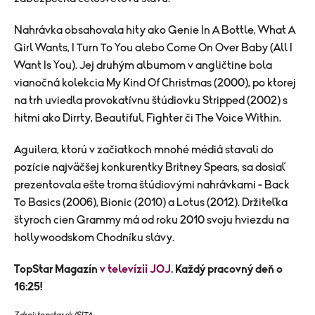
Nahrávka obsahovala hity ako Genie In A Bottle, What A
Girl Wants, I Turn To You alebo Come On Over Baby (All I
Want Is You). Jej druhým albumom v angličtine bola
vianočná kolekcia My Kind Of Christmas (2000), po ktorej
na trh uviedla provokatívnu štúdiovku Stripped (2002) s
hitmi ako Dirrty, Beautiful, Fighter či The Voice Within.
Aguilera, ktorú v začiatkoch mnohé médiá stavali do
pozície najväčšej konkurentky Britney Spears, sa dosiaľ
prezentovala ešte troma štúdiovými nahrávkami - Back
To Basics (2006), Bionic (2010) a Lotus (2012). Držiteľka
štyroch cien Grammy má od roku 2010 svoju hviezdu na
hollywoodskom Chodníku slávy.
TopStar Magazín
v televízii JOJ
. Každý pracovný deň o
16:25!