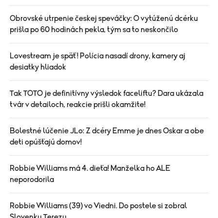
Obrovské utrpenie českej speváčky: O vytúženú dcérku
prišla po 60 hodinách pekla, tým sa to neskončilo
Lovestream je späť! Polícia nasadí drony, kamery aj
desiatky hliadok
Tak TOTO je definitívny výsledok faceliftu? Dara ukázala
tvár v detailoch, reakcie prišli okamžite!
Bolestné lúčenie JLo: Z dcéry Emme je dnes Oskar a obe
deti opúšťajú domov!
Robbie Williams má 4. dieťa! Manželka ho ALE
neporodorila
Robbie Williams (39) vo Viedni. Do postele si zobral
Slovenku Terezu