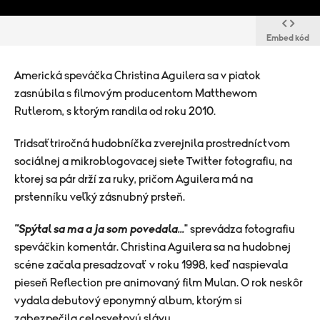
Embed kód
Americká speváčka Christina Aguilera sa v piatok
zasnúbila s filmovým producentom Matthewom
Rutlerom, s ktorým randila od roku 2010.
Tridsaťtriročná hudobníčka zverejnila prostredníctvom
sociálnej a mikroblogovacej siete Twitter fotografiu, na
ktorej sa pár drží za ruky, pričom Aguilera má na
prstenníku veľký zásnubný prsteň.
"Spýtal sa ma a ja som povedala...
" sprevádza fotografiu
speváčkin komentár. Christina Aguilera sa na hudobnej
scéne začala presadzovať v roku 1998, keď naspievala
pieseň Reflection pre animovaný film Mulan. O rok neskôr
vydala debutový eponymný album, ktorým si
zabezpečila celosvetovú slávu.