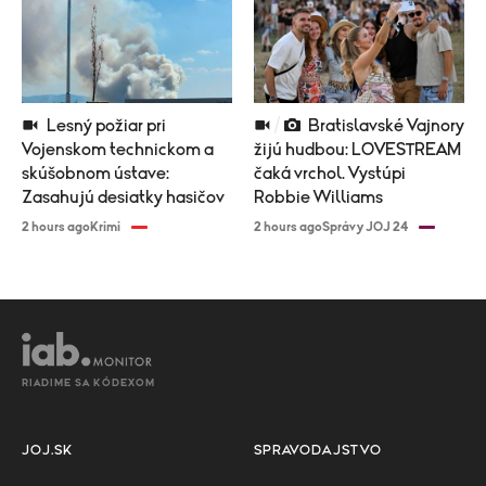
Lesný požiar pri
Bratislavské Vajnory
Vojenskom technickom a
žijú hudbou: LOVESTREAM
skúšobnom ústave:
čaká vrchol. Vystúpi
Zasahujú desiatky hasičov
Robbie Williams
2 hours ago
Krimi
2 hours ago
Správy JOJ 24
RIADIME SA KÓDEXOM
JOJ.SK
SPRAVODAJSTVO