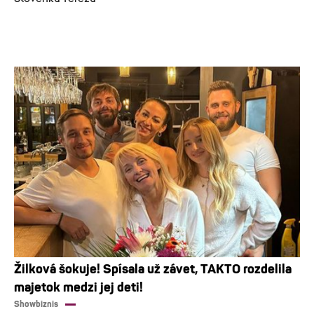
Žilková šokuje! Spísala už závet, TAKTO rozdelila
majetok medzi jej deti!
Showbiznis