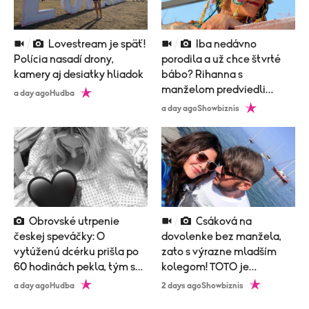
Lovestream je späť!
Iba nedávno
Polícia nasadí drony,
porodila a už chce štvrté
kamery aj desiatky hliadok
bábo? Rihanna s
manželom predviedli
a day ago
Hudba
poriadne nemravný tanec!
a day ago
Showbiznis
Obrovské utrpenie
Csáková na
českej speváčky: O
dovolenke bez manžela,
vytúženú dcérku prišla po
zato s výrazne mladším
60 hodinách pekla, tým sa
kolegom! TOTO je
to neskončilo
vysvetlenie!
a day ago
Hudba
2 days ago
Showbiznis