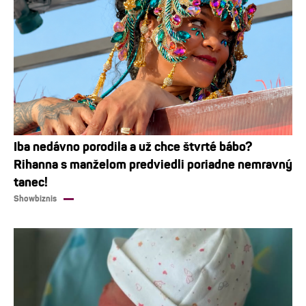
Iba nedávno porodila a už chce štvrté bábo?
Rihanna s manželom predviedli poriadne nemravný
tanec!
Showbiznis