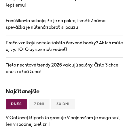
lepšiemu!
Fanúšikovia sa boja, že je na pokraji smrti: Známa
speváčka je nútená zobrať si pauzu
Prečo vznikajú na tele takéto červené bodky? Ak ich máte
aj vy, TOTO by ste mali vedieť!
Tieto nechtové trendy 2026 valcujú salóny: Číslo 3 chce
dnes každá žena!
Najčítanejšie
DNES
7 DNÍ
30 DNÍ
V Gottovej klipoch to graduje V najnovšom je mega sexi,
len v spodnej bielizni!