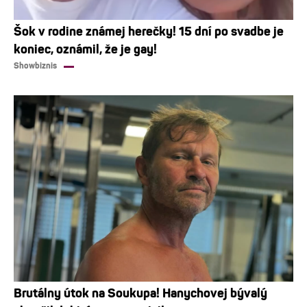
Šok v rodine známej herečky! 15 dní po svadbe je
koniec, oznámil, že je gay!
Showbiznis
Brutálny útok na Soukupa! Hanychovej bývalý