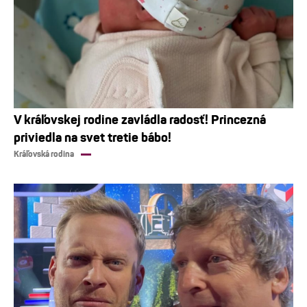
V kráľovskej rodine zavládla radosť! Princezná
priviedla na svet tretie bábo!
Kráľovská rodina