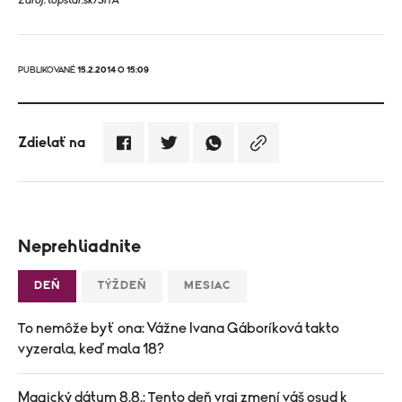
Zdroj: topstar.sk/SITA
PUBLIKOVANÉ
15.2.2014 O 15:09
Zdielať na
Neprehliadnite
DEŇ
TÝŽDEŇ
MESIAC
To nemôže byť ona: Vážne Ivana Gáboríková takto
vyzerala, keď mala 18?
Magický dátum 8.8.: Tento deň vraj zmení váš osud k