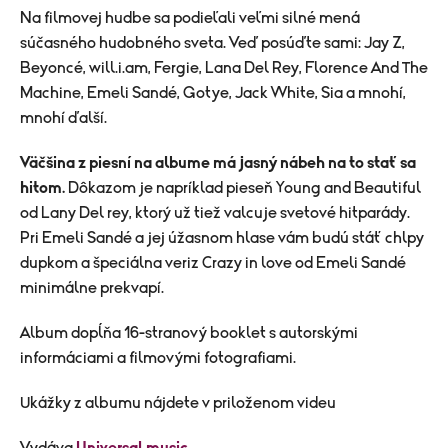
Na filmovej hudbe sa podieľali veľmi silné mená
súčasného hudobného sveta. Veď posúďte sami: Jay Z,
Beyoncé, will.i.am, Fergie, Lana Del Rey, Florence And The
Machine, Emeli Sandé, Gotye, Jack White, Sia a mnohí,
mnohí ďalší.
Väčšina z piesní na albume má jasný nábeh na to stať sa
hitom.
Dôkazom je napríklad pieseň Young and Beautiful
od Lany Del rey, ktorý už tiež valcuje svetové hitparády.
Pri Emeli Sandé a jej úžasnom hlase vám budú stáť chlpy
dupkom a špeciálna veriz Crazy in love od Emeli Sandé
minimálne prekvapí.
Album dopĺňa 16-stranový booklet s autorskými
informáciami a filmovými fotografiami.
Ukážky z albumu nájdete v priloženom videu