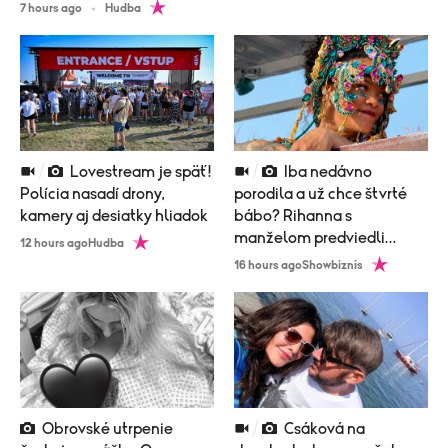
7 hours ago
Hudba
Lovestream je späť!
Iba nedávno
Polícia nasadí drony,
porodila a už chce štvrté
kamery aj desiatky hliadok
bábo? Rihanna s
manželom predviedli
12 hours ago
Hudba
poriadne nemravný tanec!
16 hours ago
Showbiznis
Obrovské utrpenie
Csáková na