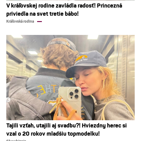
V kráľovskej rodine zavládla radosť! Princezná
priviedla na svet tretie bábo!
Kráľovská rodina
Tajili vzťah, utajili aj svadbu?! Hviezdny herec si
vzal o 20 rokov mladšiu topmodelku!