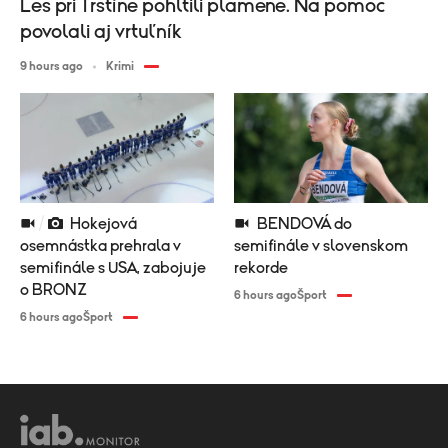
Les pri Trstíne pohltili plamene. Na pomoc
povolali aj vrtuľník
9 hours ago
Krimi
Hokejová
BENDOVÁ do
osemnástka prehrala v
semifinále v slovenskom
semifinále s USA, zabojuje
rekorde
o BRONZ
6 hours ago
Šport
6 hours ago
Šport