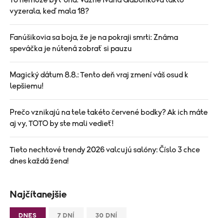
To nemôže byť ona: Vážne Ivana Gáboríková takto
vyzerala, keď mala 18?
Fanúšikovia sa boja, že je na pokraji smrti: Známa
speváčka je nútená zobrať si pauzu
Magický dátum 8.8.: Tento deň vraj zmení váš osud k
lepšiemu!
Prečo vznikajú na tele takéto červené bodky? Ak ich máte
aj vy, TOTO by ste mali vedieť!
Tieto nechtové trendy 2026 valcujú salóny: Číslo 3 chce
dnes každá žena!
Najčítanejšie
DNES
7 DNÍ
30 DNÍ