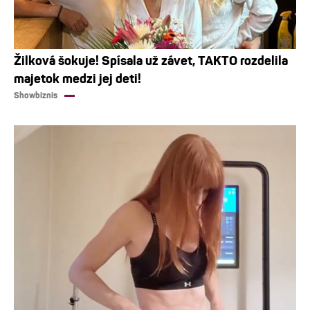
Žilková šokuje! Spísala už závet, TAKTO rozdelila
majetok medzi jej deti!
Showbiznis