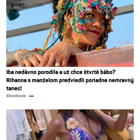
Iba nedávno porodila a už chce štvrté bábo?
Rihanna s manželom predviedli poriadne nemravný
tanec!
Showbiznis