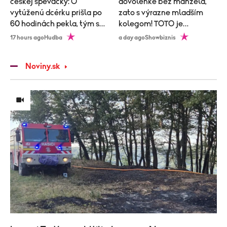
českej speváčky: O
dovolenke bez manžela,
vytúženú dcérku prišla po
zato s výrazne mladším
60 hodinách pekla, tým sa
kolegom! TOTO je
to neskončilo
vysvetlenie!
17 hours ago
Hudba
a day ago
Showbiznis
Noviny.sk