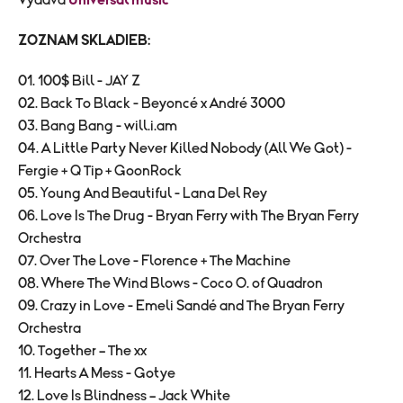
Vydáva
Universal music
ZOZNAM SKLADIEB:
01. 100$ Bill - JAY Z
02. Back To Black - Beyoncé x André 3000
03. Bang Bang - will.i.am
04. A Little Party Never Killed Nobody (All We Got) -
Fergie + Q Tip + GoonRock
05. Young And Beautiful - Lana Del Rey
06. Love Is The Drug - Bryan Ferry with The Bryan Ferry
Orchestra
07. Over The Love - Florence + The Machine
08. Where The Wind Blows - Coco O. of Quadron
09. Crazy in Love - Emeli Sandé and The Bryan Ferry
Orchestra
10. Together – The xx
11. Hearts A Mess - Gotye
12. Love Is Blindness – Jack White