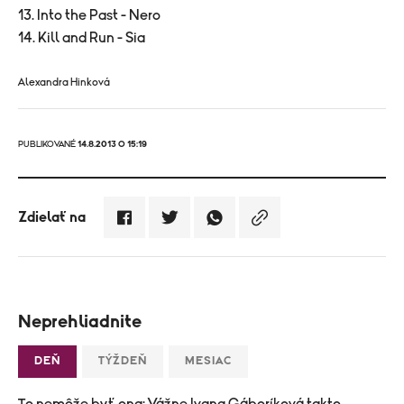
13. Into the Past - Nero
14. Kill and Run - Sia
Alexandra Hinková
PUBLIKOVANÉ
14.8.2013 O 15:19
Zdielať na
Neprehliadnite
DEŇ
TÝŽDEŇ
MESIAC