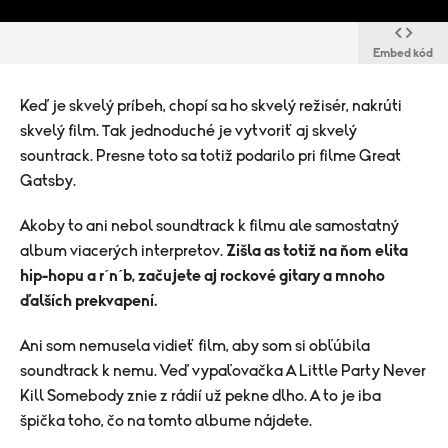
Embed kód
Keď je skvelý príbeh, chopí sa ho skvelý režisér, nakrúti
skvelý film. Tak jednoduché je vytvoriť aj skvelý
sountrack. Presne toto sa totiž podarilo pri filme Great
Gatsby.
Akoby to ani nebol soundtrack k filmu ale samostatný
album viacerých interpretov.
Zišla as totiž na ňom elita
hip-hopu a r´n´b, začujete aj rockové gitary a mnoho
ďalších prekvapení.
Ani som nemusela vidieť film, aby som si obľúbila
soundtrack k nemu. Veď vypaľovačka A Little Party Never
Kill Somebody znie z rádií už pekne dlho. A to je iba
špička toho, čo na tomto albume nájdete.