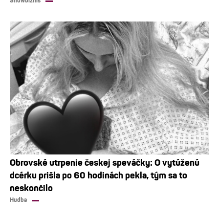
Showbiznis
Obrovské utrpenie českej speváčky: O vytúženú
dcérku prišla po 60 hodinách pekla, tým sa to
neskončilo
Hudba