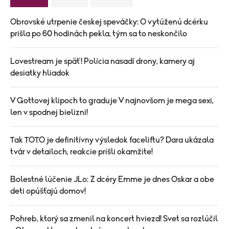
Obrovské utrpenie českej speváčky: O vytúženú dcérku
prišla po 60 hodinách pekla, tým sa to neskončilo
Lovestream je späť! Polícia nasadí drony, kamery aj
desiatky hliadok
V Gottovej klipoch to graduje V najnovšom je mega sexi,
len v spodnej bielizni!
Tak TOTO je definitívny výsledok faceliftu? Dara ukázala
tvár v detailoch, reakcie prišli okamžite!
Bolestné lúčenie JLo: Z dcéry Emme je dnes Oskar a obe
deti opúšťajú domov!
Pohreb, ktorý sa zmenil na koncert hviezd! Svet sa rozlúčil