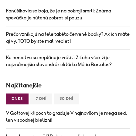
Fanúšikovia sa boja, že je na pokraji smrti: Známa
speváčka je nútená zobrať si pauzu
Prečo vznikajú na tele takéto červené bodky? Ak ich máte
aj vy, TOTO by ste mali vedieť!
Ku herectvu sa neplánuje vrátiť: Z čoho však žije
najznámejšia slovenská sektárka Mária Bartalos?
Najčítanejšie
DNES
7 DNÍ
30 DNÍ
V Gottovej klipoch to graduje V najnovšom je mega sexi,
len v spodnej bielizni!