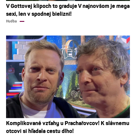
V Gottovej klipoch to graduje V najnovšom je mega
sexi, len v spodnej bielizni!
Hudba
Komplikované vzťahy u Prachařovcov! K slávnemu
otcovi si hľadala cestu dlho!