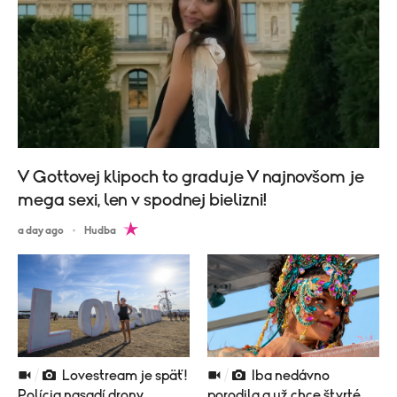
V Gottovej klipoch to graduje V najnovšom je
mega sexi, len v spodnej bielizni!
a day ago
Hudba
Lovestream je späť!
Iba nedávno
Polícia nasadí drony,
porodila a už chce štvrté