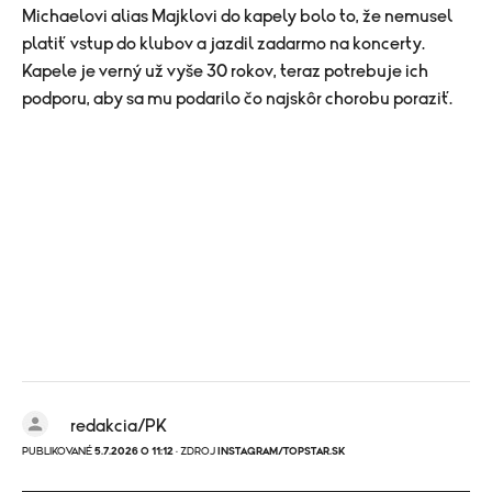
Michaelovi alias Majklovi do kapely bolo to, že nemusel
platiť vstup do klubov a jazdil zadarmo na koncerty.
Kapele je verný už vyše 30 rokov, teraz potrebuje ich
podporu, aby sa mu podarilo čo najskôr chorobu poraziť.
redakcia/PK
PUBLIKOVANÉ
5.7.2026 O 11:12
· ZDROJ
INSTAGRAM/TOPSTAR.SK