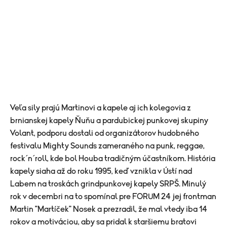
Veľa sily prajú Martinovi a kapele aj ich kolegovia z
brnianskej kapely Ňuňu a pardubickej punkovej skupiny
Volant, podporu dostali od organizátorov hudobného
festivalu Mighty Sounds zameraného na punk, reggae,
rock´n´roll, kde bol Houba tradičným účastníkom. História
kapely siaha až do roku 1995, keď vznikla v Ústí nad
Labem na troskách grindpunkovej kapely SRPŠ. Minulý
rok v decembri na to spomínal pre FORUM 24 jej frontman
Martin "Martíček" Nosek a prezradil, že mal vtedy iba 14
rokov a motiváciou, aby sa pridal k staršiemu bratovi