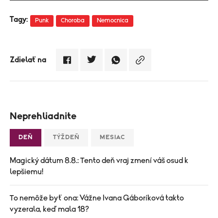
Tagy:
Punk
Choroba
Nemocnica
Zdielať na
Neprehliadnite
DEŇ
TÝŽDEŇ
MESIAC
Magický dátum 8.8.: Tento deň vraj zmení váš osud k
lepšiemu!
To nemôže byť ona: Vážne Ivana Gáboríková takto
vyzerala, keď mala 18?