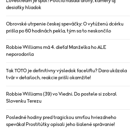
Lovestream je späť! Polícia nasadí drony, kamery aj
desiatky hliadok
Obrovské utrpenie českej speváčky: O vytúženú dcérku
prišla po 60 hodinách pekla, tým sa to neskončilo
Robbie Williams má 4. dieťa! Manželka ho ALE
neporodorila
Tak TOTO je definitívny výsledok faceliftu? Dara ukázala
tvár v detailoch, reakcie prišli okamžite!
Robbie Williams (39) vo Viedni. Do postele si zobral
Slovenku Terezu
Posledné hodiny pred tragickou smrťou hviezdneho
speváka! Prostitútky opísali jeho šialené správanie!