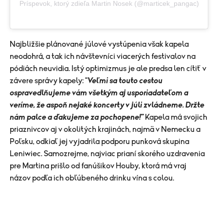
Príspevok, ktorý zdieľa Martin Nosek (@marticek_pangac)
Najbližšie plánované júlové vystúpenia však kapela
neodohrá, a tak ich návštevníci viacerých festivalov na
pódiách neuvidia. Istý optimizmus je ale predsa len cítiť v
závere správy kapely: "
Veľmi sa touto cestou
ospravedlňujeme vám všetkým aj usporiadateľom a
veríme, že aspoň nejaké koncerty v júli zvládneme. Držte
nám palce a ďakujeme za pochopene!"
Kapela má svojich
priaznivcov aj v okolitých krajinách, najmä v Nemecku a
Poľsku, odkiaľ jej vyjadrila podporu punková skupina
Leniwiec. Samozrejme, najviac prianí skorého uzdravenia
pre Martina prišlo od fanúšikov Houby, ktorá má vraj
názov podľa ich obľúbeného drinku vína s colou.