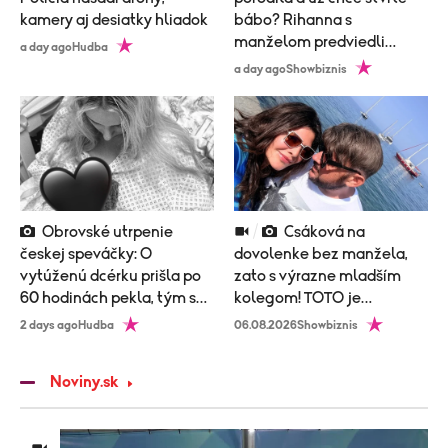
kamery aj desiatky hliadok
bábo? Rihanna s
manželom predviedli
a day ago
Hudba
poriadne nemravný tanec!
a day ago
Showbiznis
Obrovské utrpenie
Csáková na
českej speváčky: O
dovolenke bez manžela,
vytúženú dcérku prišla po
zato s výrazne mladším
60 hodinách pekla, tým sa
kolegom! TOTO je
to neskončilo
vysvetlenie!
2 days ago
Hudba
06.08.2026
Showbiznis
Noviny.sk