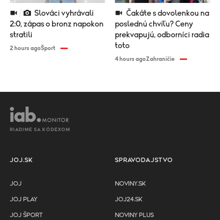
Slováci vyhrávali
Čakáte s dovolenkou na
2:0, zápas o bronz napokon
poslednú chvíľu? Ceny
stratili
prekvapujú, odborníci radia
toto
2 hours ago
Šport
4 hours ago
Zahraničie
RIADIME SA KÓDEXOM
JOJ.SK
SPRAVODAJSTVO
JOJ
NOVINY.SK
JOJ PLAY
JOJ24.SK
JOJ ŠPORT
NOVINY PLUS