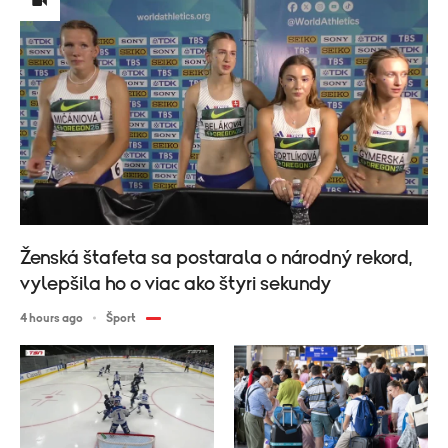
Ženská štafeta sa postarala o národný rekord,
vylepšila ho o viac ako štyri sekundy
4 hours ago
Šport