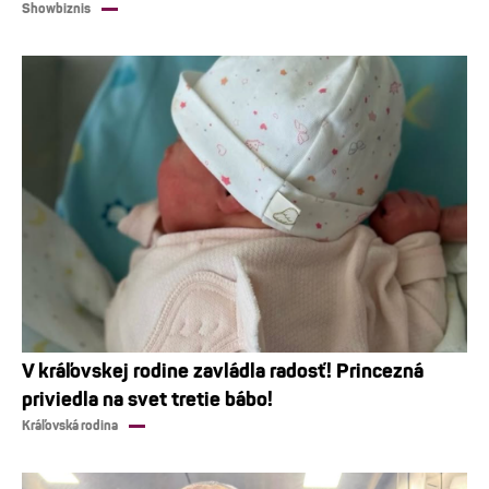
Showbiznis
V kráľovskej rodine zavládla radosť! Princezná
priviedla na svet tretie bábo!
Kráľovská rodina