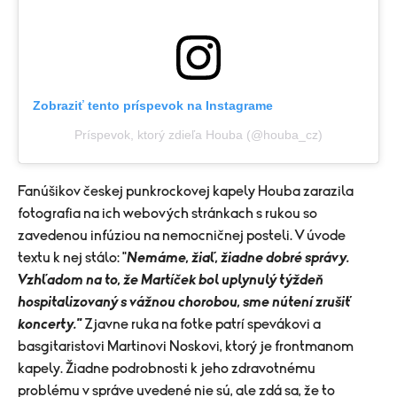
Zobraziť tento príspevok na Instagrame
Príspevok, ktorý zdieľa Houba (@houba_cz)
Fanúšikov českej punkrockovej kapely Houba zarazila
fotografia na ich webových stránkach s rukou so
zavedenou infúziou na nemocničnej posteli. V úvode
textu k nej stálo: "
Nemáme, žiaľ, žiadne dobré správy.
Vzhľadom na to, že Martíček bol uplynulý týždeň
hospitalizovaný s vážnou chorobou, sme nútení zrušiť
koncerty."
Zjavne ruka na fotke patrí spevákovi a
basgitaristovi Martinovi Noskovi, ktorý je frontmanom
kapely. Žiadne podrobnosti k jeho zdravotnému
problému v správe uvedené nie sú, ale zdá sa, že to