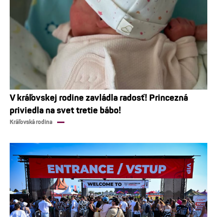
V kráľovskej rodine zavládla radosť! Princezná
priviedla na svet tretie bábo!
Kráľovská rodina