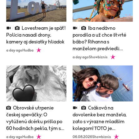
Lovestream je späť!
Iba nedávno
Polícia nasadí drony,
porodila a už chce štvrté
kamery aj desiatky hliadok
bábo? Rihanna s
manželom predviedli
a day ago
Hudba
poriadne nemravný tanec!
a day ago
Showbiznis
Obrovské utrpenie
Csáková na
českej speváčky: O
dovolenke bez manžela,
vytúženú dcérku prišla po
zato s výrazne mladším
60 hodinách pekla, tým sa
kolegom! TOTO je
to neskončilo
vysvetlenie!
a day ago
Hudba
06.08.2026
Showbiznis