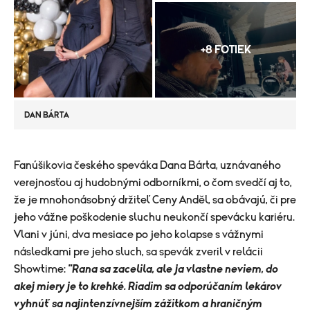
+8 FOTIEK
DAN BÁRTA
​Fanúšikovia českého speváka Dana Bárta, uznávaného
verejnosťou aj hudobnými odborníkmi, o čom svedčí aj to,
že je mnohonásobný držiteľ Ceny Anděl, sa obávajú, či pre
jeho vážne poškodenie sluchu neukončí spevácku kariéru.
Vlani v júni, dva mesiace po jeho kolapse s vážnymi
následkami pre jeho sluch, sa spevák zveril v relácii
Showtime:
"Rana sa zacelila, ale ja vlastne neviem, do
akej miery je to krehké. Riadim sa odporúčaním lekárov
vyhnúť sa najintenzívnejším zážitkom a hraničným