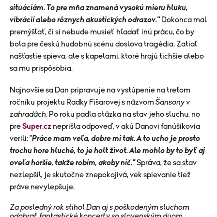
situáciám. To pre mňa znamená vysokú mieru hluku,
vibrácií alebo rôznych akustických odrazov."
Dokonca mal
premýšľať, či si nebude musieť hľadať inú prácu, čo by
bola pre českú hudobnú scénu doslova tragédia. Zatiaľ
našťastie spieva, ale s kapelami, ktoré hrajú tichšie alebo
sa mu prispôsobia.
Najnovšie sa Dan pripravuje na vystúpenie na treťom
ročníku projektu Radky Fišarovej s názvom
Šansony v
zahradách
. Po roku padla otázka na stav jeho sluchu, no
pre
Super.cz
neprišla odpoveď, v akú Danovi fanúšikovia
verili: "
Práce mam veľa, dobre mi tak. A to ucho je prosto
trochu hore hluché, to je holt život. Ale mohlo by to byť aj
oveľa horšie, takže robím, akoby nič.
"
Správa, že sa stav
nezlepšil, je skutočne znepokojivá, vek spievanie tiež
práve nevylepšuje.
Za posledný rok stihol Dan aj s poškodeným sluchom
odohrať fantastické koncerty so slovenským duom