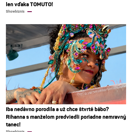
len vďaka TOMUTO!
Showbiznis
Iba nedávno porodila a už chce štvrté bábo?
Rihanna s manželom predviedli poriadne nemravný
tanec!
Showbiznis