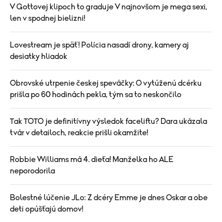
V Gottovej klipoch to graduje V najnovšom je mega sexi,
len v spodnej bielizni!
Lovestream je späť! Polícia nasadí drony, kamery aj
desiatky hliadok
Obrovské utrpenie českej speváčky: O vytúženú dcérku
prišla po 60 hodinách pekla, tým sa to neskončilo
Tak TOTO je definitívny výsledok faceliftu? Dara ukázala
tvár v detailoch, reakcie prišli okamžite!
Robbie Williams má 4. dieťa! Manželka ho ALE
neporodorila
Bolestné lúčenie JLo: Z dcéry Emme je dnes Oskar a obe
deti opúšťajú domov!