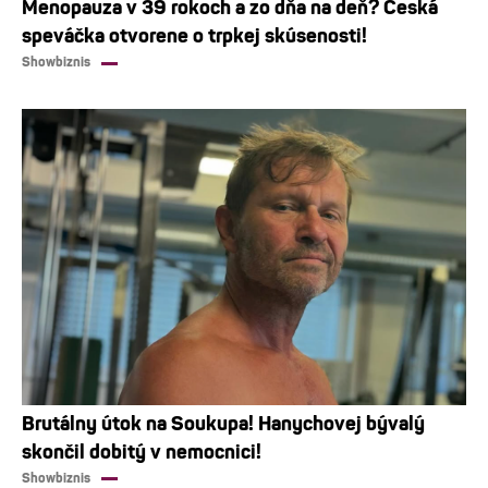
Menopauza v 39 rokoch a zo dňa na deň? Česká
speváčka otvorene o trpkej skúsenosti!
Showbiznis
Brutálny útok na Soukupa! Hanychovej bývalý
skončil dobitý v nemocnici!
Showbiznis