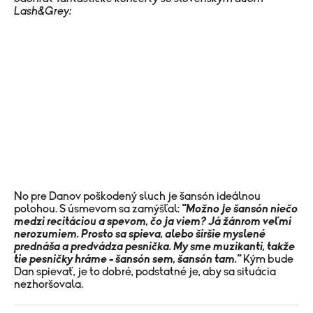
Lash&Grey:
No pre Danov poškodený sluch je šansón ideálnou
polohou. S úsmevom sa zamýšľal:
"Možno je šansón niečo
medzi recitáciou a spevom, čo ja viem? Já žánrom veľmi
nerozumiem. Prosto sa spieva, alebo širšie myslené
prednáša a predvádza pesnička. My sme muzikanti, takže
tie pesničky hráme – šansón sem, šansón tam."
Kým bude
Dan spievať, je to dobré, podstatné je, aby sa situácia
nezhoršovala.