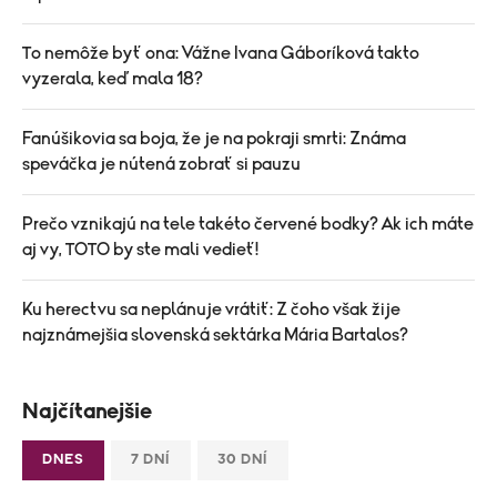
To nemôže byť ona: Vážne Ivana Gáboríková takto
vyzerala, keď mala 18?
Fanúšikovia sa boja, že je na pokraji smrti: Známa
speváčka je nútená zobrať si pauzu
Prečo vznikajú na tele takéto červené bodky? Ak ich máte
aj vy, TOTO by ste mali vedieť!
Ku herectvu sa neplánuje vrátiť: Z čoho však žije
najznámejšia slovenská sektárka Mária Bartalos?
Najčítanejšie
DNES
7 DNÍ
30 DNÍ