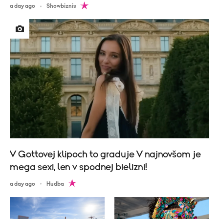
a day ago
Showbiznis
V Gottovej klipoch to graduje V najnovšom je
mega sexi, len v spodnej bielizni!
a day ago
Hudba