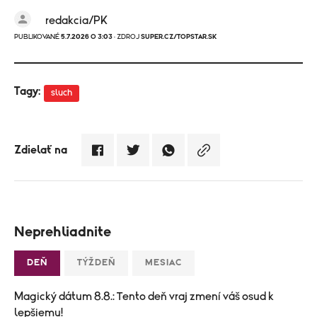
redakcia/PK
PUBLIKOVANÉ
5.7.2026 O 3:03
· ZDROJ
SUPER.CZ/TOPSTAR.SK
Tagy:
sluch
Zdielať na
Neprehliadnite
DEŇ
TÝŽDEŇ
MESIAC
Magický dátum 8.8.: Tento deň vraj zmení váš osud k
lepšiemu!