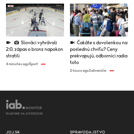
Slováci vyhrávali
Čakáte s dovolenkou na
2:0, zápas o bronz napokon
poslednú chvíľu? Ceny
stratili
prekvapujú, odborníci radia
toto
4 minutes ago
Šport
2 hours ago
Zahraničie
RIADIME SA KÓDEXOM
JOJ.SK
SPRAVODAJSTVO