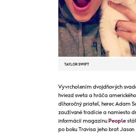
TAYLOR SWIFT
​Vyvrcholením dvojdňových svad
hviezd sveta a hráča amerického 
dlhoročný priateľ, herec Adam S
zaužívané tradície a namiesto dru
informácií magazínu
People
stál
po boku Travisa jeho brat Jason 