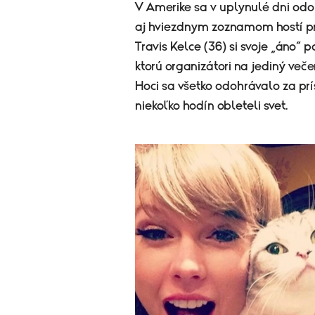
V Amerike sa v uplynulé dni odo
aj hviezdnym zoznamom hostí pri
Travis Kelce (36) si svoje „áno“
ktorú organizátori na jediný več
Hoci sa všetko odohrávalo za prí
niekoľko hodín obleteli svet.