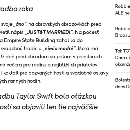
Robbie
vadba roka
ALE ne
 svoje
„áno“
, na obrovských obrazovkách pred
Robbie
ietil nápis
„JUST&T MARRIED!“.
Na počesť
Bratisl
a Empire State Building zahalila do
 svadobnú tradíciu
„niečo modré“,
ktorá má
Tak TOT
Už deň pred obradom sa pritom v priestoroch
Dara uk
okamži
á večera pre rodinu a najbližších priateľov.
oktail pre pozvaných hostí a svadobné oslavy
Bolest
ých ranných hodín.
dnes O
dbu Taylor Swift bolo otázkou
tí sa objavili len tie najväčšie