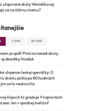
ú utajované dcéry Velmělkovej:
jú sa na slávnu mamu?
ítanejšie
S
7 DNÍ
30 DNÍ
eam je späť! Polícia nasadí drony,
aj desiatky hliadok
ké utrpenie českej speváčky: O
nú dcérku prišla po 60 hodinách
tým sa to neskončilo
ovej klipoch to graduje V najnovšom
 sexi, len v spodnej bielizni!