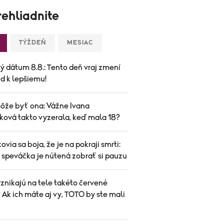
ehliadnite
TÝŽDEŇ
MESIAC
ý dátum 8.8.: Tento deň vraj zmení
d k lepšiemu!
ôže byť ona: Vážne Ivana
ková takto vyzerala, keď mala 18?
ovia sa boja, že je na pokraji smrti:
speváčka je nútená zobrať si pauzu
znikajú na tele takéto červené
Ak ich máte aj vy, TOTO by ste mali