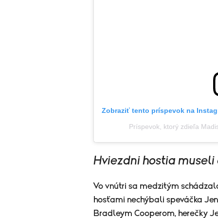
Zobraziť tento príspevok na Insta
Príspevok, ktorý zdieľa Ma
Hviezdni hostia museli
Vo vnútri sa medzitým schádzal
hosťami nechýbali speváčka Jen
Bradleym Cooperom, herečky Jes