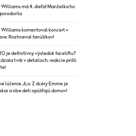
 Williams má 4. dieťa! Manželka ho
porodorila
 Williams komentoval koncert v
ave: Rozhneval fanúšikov!
O je definitívny výsledok faceliftu?
ázala tvár v detailoch, reakcie prišli
te!
né lúčenie JLo: Z dcéry Emme je
skar a obe deti opúšťajú domov!