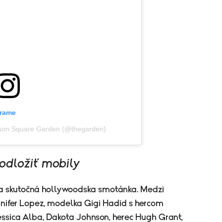
grame
dison Square Garden (@thegarden)
 odložiť mobily
a skutočná hollywoodska smotánka. Medzi
nifer Lopez, modelka Gigi Hadid s hercom
sica Alba, Dakota Johnson, herec Hugh Grant,