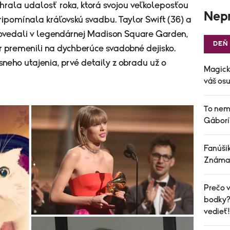
hrala udalosť roka, ktorá svojou veľkoleposťou
Nepr
pomínala kráľovskú svadbu. Taylor Swift (36) a
 povedali v legendárnej Madison Square Garden,
DEŇ
er premenili na dychberúce svadobné dejisko.
sneho utajenia, prvé detaily z obradu už o
Magick
váš osu
To nem
Gáborí
Fanúšik
Známa 
Prečo v
bodky? 
vedieť!