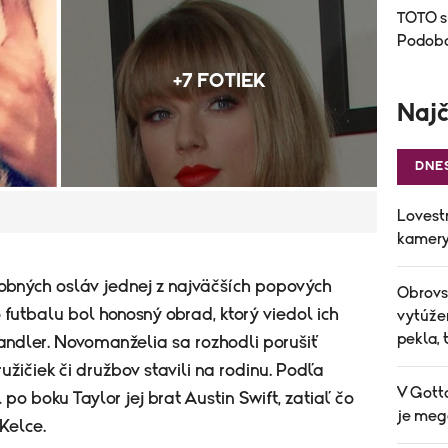
TOTO s
Podoba
+7 FOTIEK
Najč
DNE
Lovestr
kamery 
obných osláv jednej z najväčších popových
Obrovs
futbalu bol honosný obrad, ktorý viedol ich
vytúže
pekla, 
andler. Novomanželia sa rozhodli porušiť
žičiek či družbov stavili na rodinu. Podľa
V Gott
 po boku Taylor jej brat Austin Swift, zatiaľ čo
je mega
Kelce.