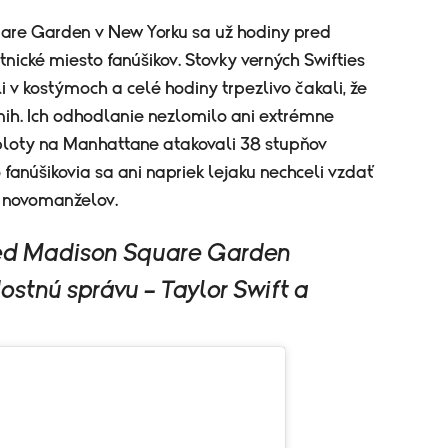
are Garden v New Yorku sa už hodiny pred
ické miesto fanúšikov. Stovky verných Swifties
li v kostýmoch a celé hodiny trpezlivo čakali, že
mih. Ich odhodlanie nezlomilo ani extrémne
ploty na Manhattane atakovali 38 stupňov
 fanúšikovia sa ani napriek lejaku nechceli vzdať
ú novomanželov.
ed Madison Square Garden
stnú správu – Taylor Swift a