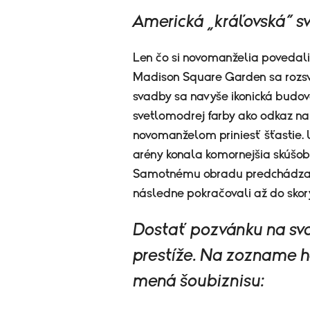
Americká „kráľovská“ s
Len čo si novomanželia povedali
Madison Square Garden sa rozsv
svadby sa navyše ikonická budov
svetlomodrej farby ako odkaz na
novomanželom priniesť šťastie. 
arény konala komornejšia skúšobn
Samotnému obradu predchádzal k
následne pokračovali až do skor
Dostať pozvánku na sva
prestíže. Na zozname hos
mená šoubiznisu: