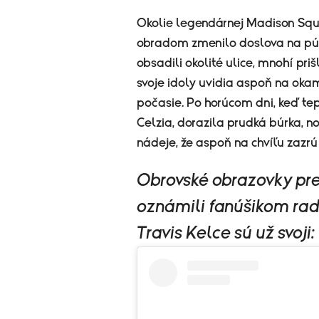
Okolie legendárnej Madison Squ
obradom zmenilo doslova na pútn
obsadili okolité ulice, mnohí priš
svoje idoly uvidia aspoň na oka
počasie. Po horúcom dni, keď te
Celzia, dorazila prudká búrka, no
nádeje, že aspoň na chvíľu zazr
Obrovské obrazovky pr
oznámili fanúšikom rado
Travis Kelce sú už svoji: