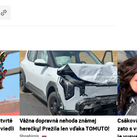
štvrté
Vážna dopravná nehoda známej
Csáková
viedli
herečky! Prežila len vďaka TOMUTO!
zato s 
je vysve
Showbiznis