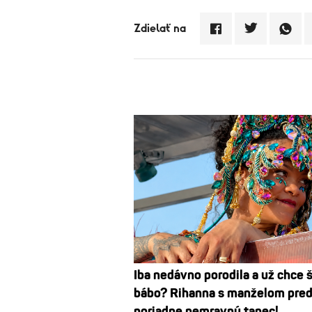
Zdielať na
Iba nedávno porodila a už chce 
bábo? Rihanna s manželom pred
poriadne nemravný tanec!