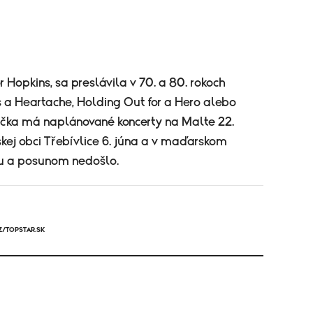
opkins, sa preslávila v 70. a 80. rokoch
 a Heartache, Holding Out ​for a Hero alebo
váčka má naplánované koncerty na Malte 22.
kej obci Třebívlice 6. júna a v maďarskom
niu a posunom nedošlo.
Z/TOPSTAR.SK