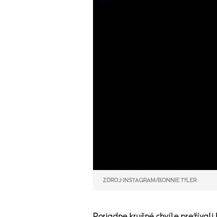
ZDROJ: INSTAGRAM/BONNIE TYLER
Poriadne krušné chvíle prežívali