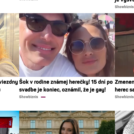
Showbiznis
Hviezdny
Šok v rodine známej herečky! 15 dní po
Zmenen
u
svadbe je koniec, oznámil, že je gay!
herec sa
Showbiznis
Showbiznis