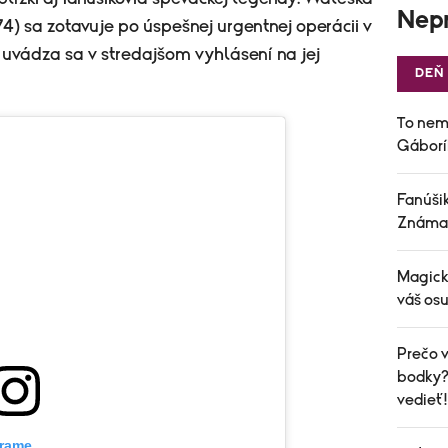
Nepr
4) sa zotavuje po úspešnej urgentnej operácii v
 uvádza sa v stredajšom vyhlásení na jej
DEŇ
To nem
Gáborí
Fanúšik
Známa 
Magick
váš osu
Prečo v
bodky? 
vedieť!
grame