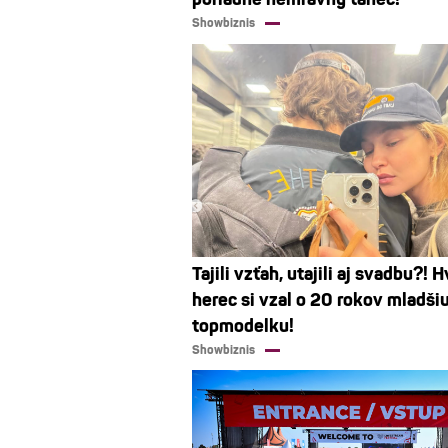
Showbiznis
Tajili vzťah, utajili aj svadbu?! 
herec si vzal o 20 rokov mladši
topmodelku!
Showbiznis