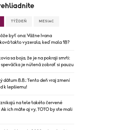
ehliadnite
TÝŽDEŇ
MESIAC
ôže byť ona: Vážne Ivana
ková takto vyzerala, keď mala 18?
ovia sa boja, že je na pokraji smrti:
speváčka je nútená zobrať si pauzu
ý dátum 8.8.: Tento deň vraj zmení
d k lepšiemu!
znikajú na tele takéto červené
Ak ich máte aj vy, TOTO by ste mali