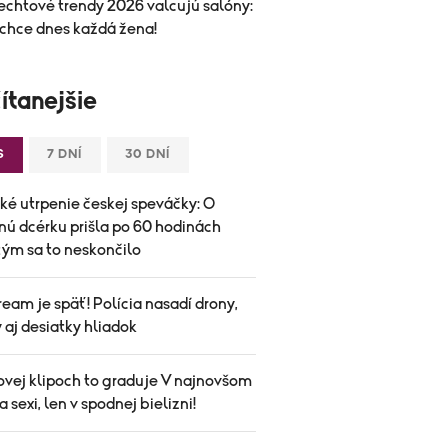
echtové trendy 2026 valcujú salóny:
 chce dnes každá žena!
ítanejšie
S
7 DNÍ
30 DNÍ
ké utrpenie českej speváčky: O
nú dcérku prišla po 60 hodinách
tým sa to neskončilo
eam je späť! Polícia nasadí drony,
aj desiatky hliadok
ovej klipoch to graduje V najnovšom
 sexi, len v spodnej bielizni!