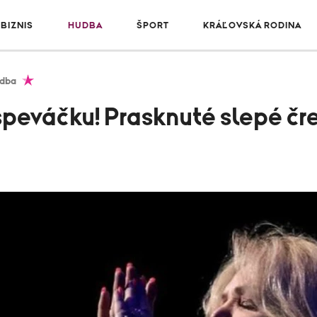
BIZNIS
HUDBA
ŠPORT
KRÁĽOVSKÁ RODINA
dba
speváčku! Prasknuté slepé čr