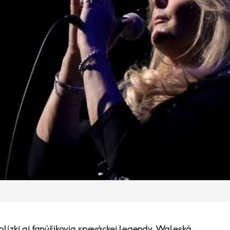
 blízki aj fanúšikovia speváckej legendy. Waleská