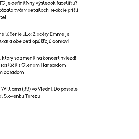
O je definitívny výsledok faceliftu?
ázala tvár v detailoch, reakcie prišli
te!
né lúčenie JLo: Z dcéry Emme je
skar a obe deti opúšťajú domov!
 ktorý sa zmenil na koncert hviezd!
a rozlúčil s Glenom Hansardom
ym obradom
Williams (39) vo Viedni. Do postele
al Slovenku Terezu