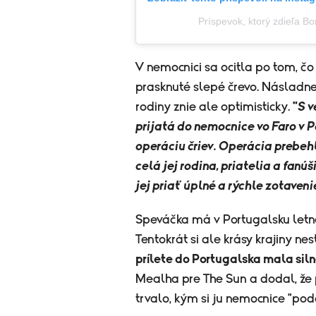
Príspevok, ktorý zdieľa Bon
V nemocnici sa ocitla po tom, čo
prasknuté slepé črevo. Násladne
rodiny znie ale optimisticky.
"
S 
prijatá do nemocnice vo Faro v 
operáciu čriev. Operácia prebehl
celá jej rodina, priatelia a fan
jej priať úplné a rýchle zotaveni
Speváčka má v Portugalsku letné
Tentokrát si ale krásy krajiny nest
prílete do Portugalska mala siln
Mealha pre The Sun a dodal, že p
trvalo, kým si ju nemocnice "podá