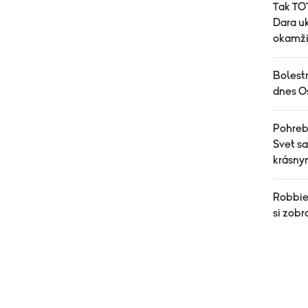
Tak TOT
Dara uk
okamži
Bolest
dnes O
Pohreb,
Svet s
krásn
Robbie 
si zobr