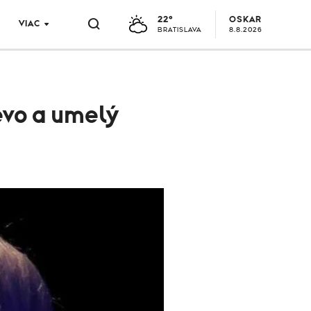
22°
OSKAR
VIAC
BRATISLAVA
8.8.2026
evo a umelý