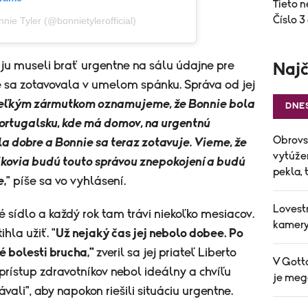
Tieto n
Číslo 3
nie Tyler (@bonnietylerofficial)
 ju museli brať urgentne na sálu údajne pre
Najč
 sa zotavovala v umelom spánku. Správa od jej
veľkým zármutkom oznamujeme, že Bonnie bola
DNE
Portugalsku, kde má domov, na urgentnú
Obrovs
a dobre a Bonnie sa teraz zotavuje. Vieme, že
vytúže
úšikovia budú touto správou znepokojení a budú
pekla, 
e
,
" píše sa vo vyhlásení.
Lovestr
 sídlo a každý rok tam trávi niekoľko mesiacov.
kamery 
ihla užiť. "
Už nejaký čas jej nebolo dobee. Po
é bolesti brucha,"
zveril sa jej priateľ Liberto
V Gott
rístup zdravotníkov nebol ideálny a chvíľu
je mega
vali", aby napokon riešili situáciu urgentne.