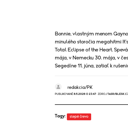
Bonnie, vlastným menom Gaynor H
minulého storočia megahitmi It's
Total Eclipse of the Heart. Spe
mája, v Nemecku 30. mája, v čes
Segedíne 11. júna, zatiaľ k ruše
redakcia/PK
PUBLIKOVANÉ
8.5.2026 O 23:47
· ZDROJ
TASR/BLESK.C
Tagy:
slepé črevo