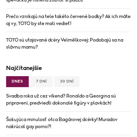
speváčka je nútená zobrať si pauzu
Prečo vznikajú na tele takéto červené bodky? Ak ich máte
aj vy, TOTO by ste mali vedieť!
TOTO sú utajované dcéry Velmělkovej: Podobajú sa na
slávnu mamu?
Najčítanejšie
DNES
7 DNÍ
30 DNÍ
Svadba roka už cez víkend? Ronaldo a Georgina sú
pripravení, predviedli dokonalé figúry v plavkách!
Šokujúca minulosť otca Bagárovej dcérky! Muradov
nakrúcal gay porno?!