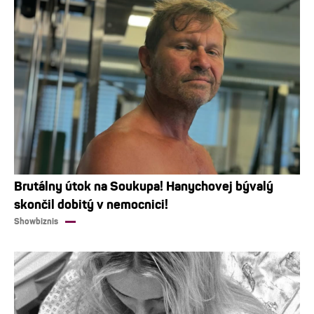
Brutálny útok na Soukupa! Hanychovej bývalý
skončil dobitý v nemocnici!
Showbiznis