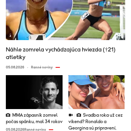
Náhle zomrela vychádzajúca hviezda (†21)
atletiky
05.08.2026
Ranné noviny
MMA zápasník zomrel
Svadba roka už cez
počas spánku, mal 34 rokov
víkend? Ronaldo a
Georgina sú pripravení,
05.08.2026
Ranné noviny