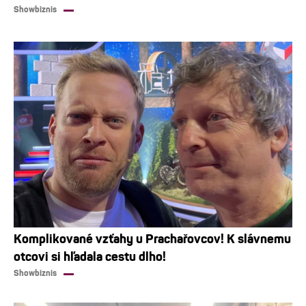
Showbiznis
Komplikované vzťahy u Prachařovcov! K slávnemu
otcovi si hľadala cestu dlho!
Showbiznis