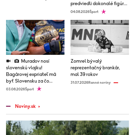
predviedli dokonalé figúry
v plavkách!
04.08.2026
Šport
Muradov nosí
Zomrel bývalý
slovenskú vlajku!
reprezentačný brankár,
Bagárovej expriateľ má
mal 39 rokov
byť Slovensku za čo
31.07.2026
Ranné noviny
vďačný, v Česku ho
03.08.2026
Šport
odmietli!
Noviny.sk