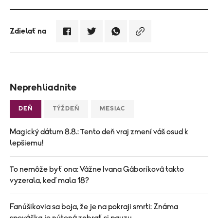
Zdielať na
Neprehliadnite
DEŇ
TÝŽDEŇ
MESIAC
Magický dátum 8.8.: Tento deň vraj zmení váš osud k
lepšiemu!
To nemôže byť ona: Vážne Ivana Gáboríková takto
vyzerala, keď mala 18?
Fanúšikovia sa boja, že je na pokraji smrti: Známa