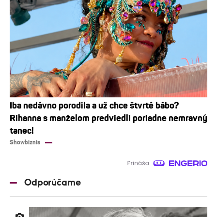
Iba nedávno porodila a už chce štvrté bábo?
Rihanna s manželom predviedli poriadne nemravný
tanec!
Showbiznis
Odporúčame