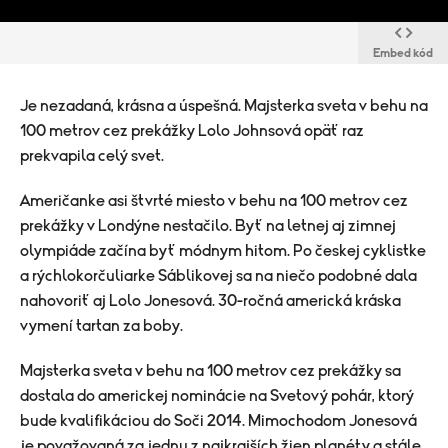
Embed kód
Je nezadaná, krásna a úspešná. Majsterka sveta v behu na
100 metrov cez prekážky Lolo Johnsová opäť raz
prekvapila celý svet.
Američanke asi štvrté miesto v behu na 100 metrov cez
prekážky v Londýne nestačilo. Byť na letnej aj zimnej
olympiáde začína byť módnym hitom. Po českej cyklistke
a rýchlokorčuliarke Sáblikovej sa na niečo podobné dala
nahovoriť aj Lolo Jonesová. 30-ročná americká kráska
vymení tartan za boby.
Majsterka sveta v behu na 100 metrov cez prekážky sa
dostala do americkej nominácie na Svetový pohár, ktorý
bude kvalifikáciou do Soči 2014. Mimochodom Jonesová
je považovaná za jednu z najkrajších žien planéty a stále