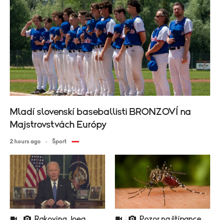
Mladí slovenskí baseballisti BRONZOVÍ na
Majstrovstvách Európy
2 hours ago
Šport
Rakovina Joea
Pozor na štípance