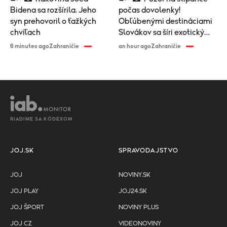
Bidena sa rozšírila. Jeho
počas dovolenky!
syn prehovoril o ťažkých
Obľúbenými destináciami
chvíľach
Slovákov sa šíri exotický
vírus
6 minutes ago
Zahraničie
an hour ago
Zahraničie
RIADIME SA KÓDEXOM
JOJ.SK
SPRAVODAJSTVO
JOJ
NOVINY.SK
JOJ PLAY
JOJ24.SK
JOJ ŠPORT
NOVINY PLUS
JOJ CZ
VIDEONOVINY