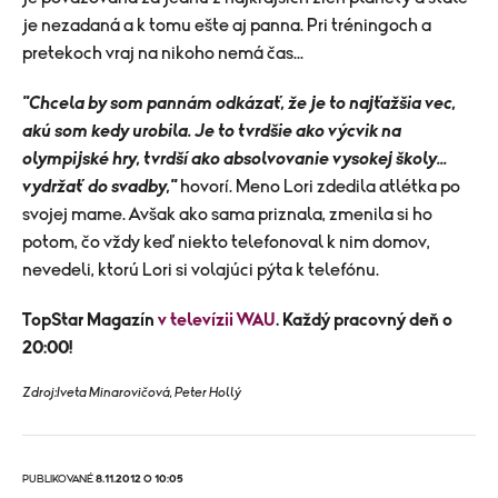
je nezadaná a k tomu ešte aj panna. Pri tréningoch a
pretekoch vraj na nikoho nemá čas...
"Chcela by som pannám odkázať, že je to najťažšia vec,
akú som kedy urobila. Je to tvrdšie ako výcvik na
olympijské hry, tvrdší ako absolvovanie vysokej školy...
vydržať do svadby,"
hovorí. Meno Lori zdedila atlétka po
svojej mame. Avšak ako sama priznala, zmenila si ho
potom, čo vždy keď niekto telefonoval k nim domov,
nevedeli, ktorú Lori si volajúci pýta k telefónu.
TopStar Magazín
v televízii WAU
. Každý pracovný deň o
20:00!
Zdroj:Iveta Minarovičová, Peter Hollý
PUBLIKOVANÉ
8.11.2012 O 10:05