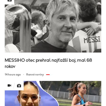
MESSIHO otec prehral najťažší boj, mal 68
rokov
14 hours ago
Ranné noviny