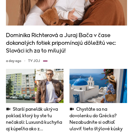
Dominika Richterová a Juraj Bača v čase
dokonalých fotiek pripomínajú dôležitú vec:
Slováci ich za to milujú!
a day ago
TV JOJ
Starší panelák ukrýva
Chystáte sa na
poklad, ktorý by ste tu
dovolenku do Grécka?
nečakali: Luxusná kuchyňa
Nezabudnite si odtiaľ
aj kúpeľňa ako z
uloviť tieto štýlové kúsky