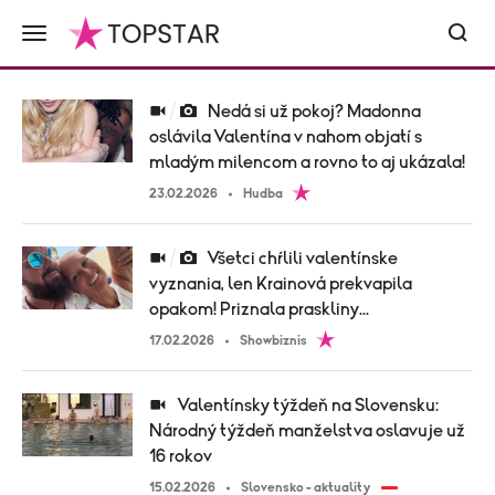
Nedá si už pokoj? Madonna
oslávila Valentína v nahom objatí s
mladým milencom a rovno to aj ukázala!
23.02.2026
Hudba
Všetci chŕlili valentínske
vyznania, len Krainová prekvapila
opakom! Priznala praskliny...
17.02.2026
Showbiznis
Valentínsky týždeň na Slovensku:
Národný týždeň manželstva oslavuje už
16 rokov
15.02.2026
Slovensko - aktuality