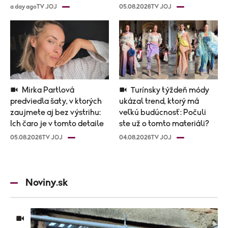
novostavby!
a day ago
TV JOJ
05.08.2026
TV JOJ
Mirka Partlová
Turínsky týždeň módy
predviedla šaty, v ktorých
ukázal trend, ktorý má
zaujmete aj bez výstrihu:
veľkú budúcnosť: Počuli
Ich čaro je v tomto detaile
ste už o tomto materiáli?
05.08.2026
TV JOJ
04.08.2026
TV JOJ
Noviny.sk