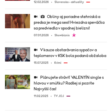
12.02.2026
Slovensko - aktuality
Obliny aj poriadne stehniská a
predsa je mega sexi! Hviezdna speváčka
sa predviedla v spodnej bielizni!
07.01.2026
Showbiznis
V kauze obstarávania sypačov a
teplomerov v KSK bola podaná obžaloba
15.07.2025
Krimi
Plánujete stráviť VALENTÍN single s
hlavou v smútku? Radšej si pozrite
Najvyšší čas!
11.02.2025
TV JOJ