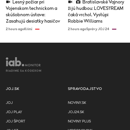
Lesný požiar pri
Bratislavské Vajnory
Vojenskom technickom a
žijú hudbou: LOVESTREAM
skúšobnom ústave:
čaká vrchol. Vystúpi
Zasahujú desiatky hasičov
Robbie Williams
2 hours ago
Krimi
2 hours ago
Správy JOJ 24
RIADIME SA KÓDEXOM
JOJ.SK
SPRAVODAJSTVO
JOJ
NOVINY.SK
JOJ PLAY
JOJ24.SK
JOJ ŠPORT
NOVINY PLUS