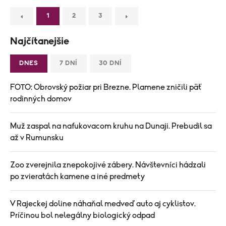
1
2
3
Najčítanejšie
DNES
7 DNÍ
30 DNÍ
FOTO: Obrovský požiar pri Brezne. Plamene zničili päť
rodinných domov
Muž zaspal na nafukovacom kruhu na Dunaji. Prebudil sa
až v Rumunsku
Zoo zverejnila znepokojivé zábery. Návštevníci hádzali
po zvieratách kamene a iné predmety
V Rajeckej doline náhaňal medveď auto aj cyklistov.
Príčinou bol nelegálny biologický odpad