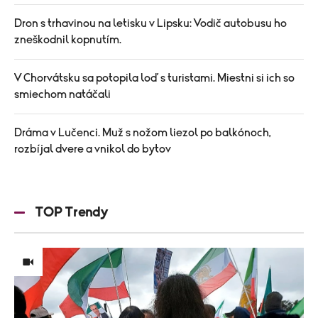
Dron s trhavinou na letisku v Lipsku: Vodič autobusu ho
zneškodnil kopnutím.
V Chorvátsku sa potopila loď s turistami. Miestni si ich so
smiechom natáčali
Dráma v Lučenci. Muž s nožom liezol po balkónoch,
rozbíjal dvere a vnikol do bytov
TOP Trendy