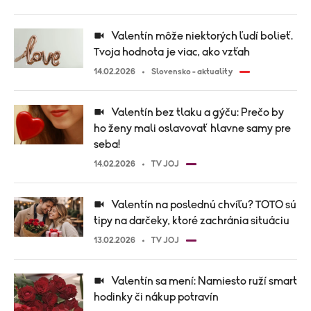
Valentín môže niektorých ľudí bolieť.
Tvoja hodnota je viac, ako vzťah
14.02.2026
Slovensko - aktuality
Valentín bez tlaku a gýču: Prečo by
ho ženy mali oslavovať hlavne samy pre
seba!
14.02.2026
TV JOJ
Valentín na poslednú chvíľu? TOTO sú
tipy na darčeky, ktoré zachránia situáciu
13.02.2026
TV JOJ
Valentín sa mení: Namiesto ruží smart
hodinky či nákup potravín