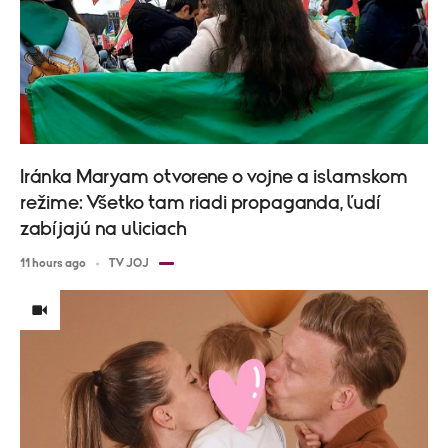
Iránka Maryam otvorene o vojne a islamskom
režime: Všetko tam riadi propaganda, ľudí
zabíjajú na uliciach
11 hours ago
TV JOJ