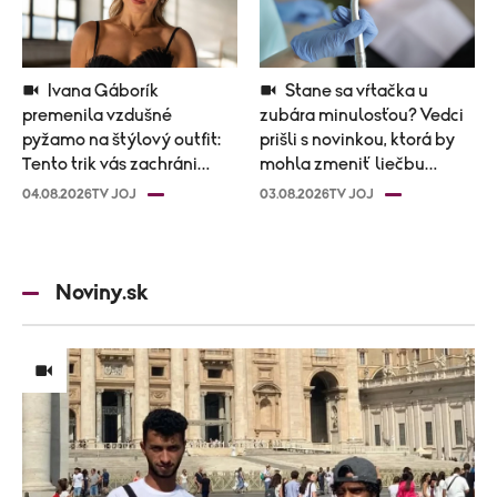
Ivana Gáborík
Stane sa vŕtačka u
premenila vzdušné
zubára minulosťou? Vedci
pyžamo na štýlový outfit:
prišli s novinkou, ktorá by
Tento trik vás zachráni
mohla zmeniť liečbu
počas horúčav
kazov!
04.08.2026
TV JOJ
03.08.2026
TV JOJ
Noviny.sk