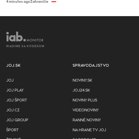
4 minutes ago
Zahraničie
RIADIME SA KÓDEXOM
JOJ.SK
SPRAVODAJSTVO
JOJ
NOVINY.SK
JOJ PLAY
JOJ24.SK
JOJ ŠPORT
NOVINY PLUS
JOJ CZ
VIDEONOVINY
JOJ GROUP
RANNÉ NOVINY
ŠPORT
NA HRANE TV JOJ