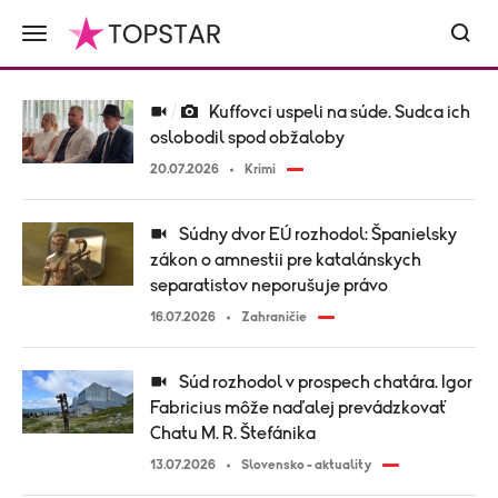
Kuffovci uspeli na súde. Sudca ich
oslobodil spod obžaloby
20.07.2026
Krimi
Súdny dvor EÚ rozhodol: Španielsky
zákon o amnestii pre katalánskych
separatistov neporušuje právo
16.07.2026
Zahraničie
Súd rozhodol v prospech chatára. Igor
Fabricius môže naďalej prevádzkovať
Chatu M. R. Štefánika
13.07.2026
Slovensko - aktuality