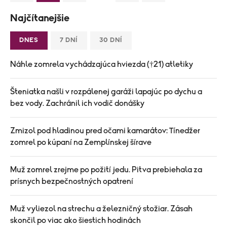
Najčítanejšie
DNES
7 DNÍ
30 DNÍ
Náhle zomrela vychádzajúca hviezda (†21) atletiky
Šteniatka našli v rozpálenej garáži lapajúc po dychu a
bez vody. Zachránil ich vodič donášky
Zmizol pod hladinou pred očami kamarátov: Tínedžer
zomrel po kúpaní na Zemplínskej šírave
Muž zomrel zrejme po požití jedu. Pitva prebiehala za
prísnych bezpečnostných opatrení
Muž vyliezol na strechu a železničný stožiar. Zásah
skončil po viac ako šiestich hodinách