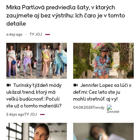
Mirka Partlová predviedla šaty, v ktorých
zaujmete aj bez výstrihu: Ich čaro je v tomto
detaile
a day ago
TV JOJ
Turínsky týždeň módy
Jennifer Lopez sa lúči s
ukázal trend, ktorý má
deťmi: Cez leto ste ju
veľkú budúcnosť: Počuli
mohli stretnúť aj vy!
ste už o tomto materiáli?
04.08.2026
Trendy
2 days ago
TV JOJ