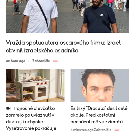
Vražda spoluautora oscarového filmu: Izrael
obvinil izraelského osadníka
an hour ago
Zahraničie
Trojročné dievčatko
Britský "Dracula" desil celé
zomrelo po uviaznutí v
okolie. Pred kostolmi
detskej kuchynke.
nechával mŕtve zvieratá
Vyšetrovanie pokračuje
4 minutes ago
Zahraničie