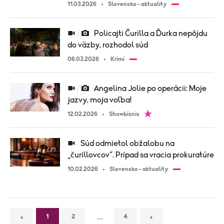
11.03.2026
Slovensko - aktuality
Policajti Čurilla a Ďurka nepôjdu
do väzby, rozhodol súd
06.03.2026
Krimi
Angelina Jolie po operácii: Moje
jazvy, moja voľba!
12.02.2026
Showbiznis
Súd odmietol obžalobu na
„čurillovcov“. Prípad sa vracia prokuratúre
10.02.2026
Slovensko - aktuality
…
1
2
4