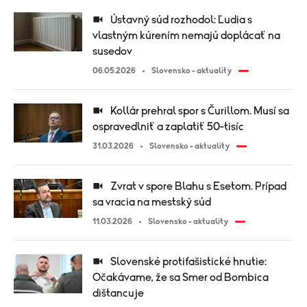
Ústavný súd rozhodol: Ľudia s
vlastným kúrením nemajú doplácať na
susedov
06.05.2026
Slovensko - aktuality
Kollár prehral spor s Čurillom. Musí sa
ospravedlniť a zaplatiť 50-tisíc
31.03.2026
Slovensko - aktuality
Zvrat v spore Blahu s Esetom. Prípad
sa vracia na mestský súd
11.03.2026
Slovensko - aktuality
Slovenské protifašistické hnutie:
Očakávame, že sa Smer od Bombica
dištancuje