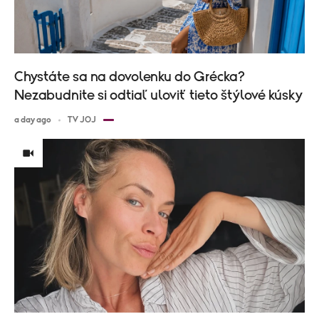
Chystáte sa na dovolenku do Grécka?
Nezabudnite si odtiaľ uloviť tieto štýlové kúsky
a day ago
TV JOJ