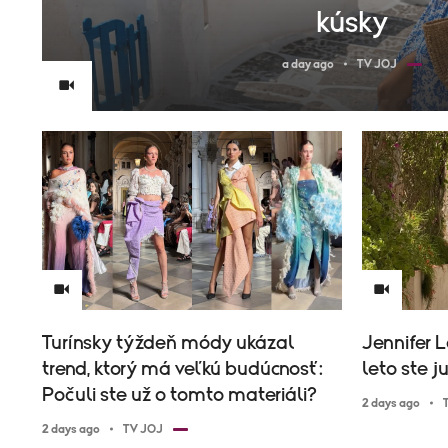
kúsky
a day ago
TV JOJ
Turínsky týždeň módy ukázal
Jennifer L
trend, ktorý má veľkú budúcnosť:
leto ste j
Počuli ste už o tomto materiáli?
2 days ago
2 days ago
TV JOJ