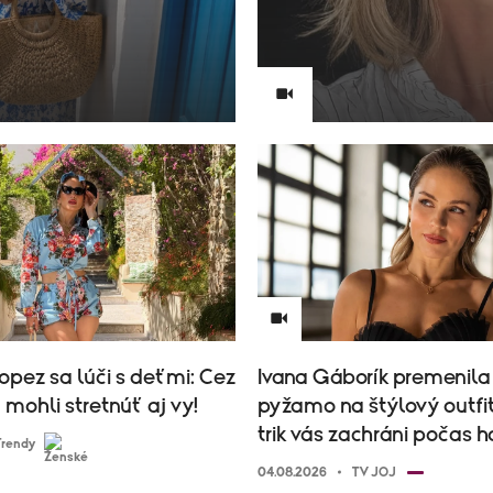
opez sa lúči s deťmi: Cez
Ivana Gáborík premenila
u mohli stretnúť aj vy!
pyžamo na štýlový outfit
trik vás zachráni počas 
Trendy
04.08.2026
TV JOJ