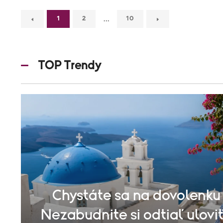
…
1
2
10
TOP Trendy
Chystáte sa na dovolenku
Nezabudnite si odtiaľ uloviť