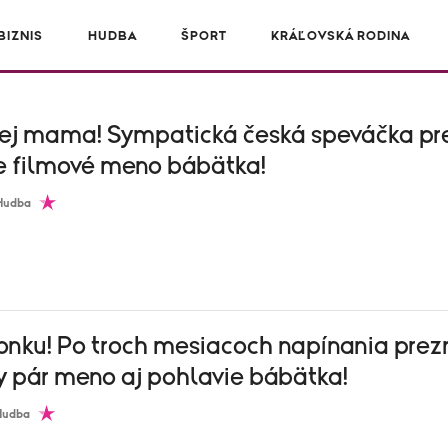
IZNIS
HUDBA
ŠPORT
KRÁĽOVSKÁ RODINA
 nej mama! Sympatická česká speváčka pr
ne filmové meno bábätka!
Hudba
vonku! Po troch mesiacoch napínania prez
y pár meno aj pohlavie bábätka!
Hudba