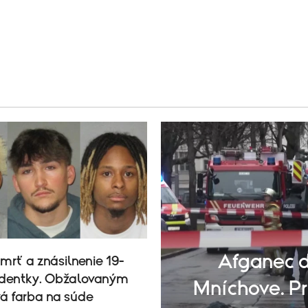
Afganec d
smrť a znásilnenie 19-
udentky. Obžalovaným
Mníchove. Pr
vá farba na súde