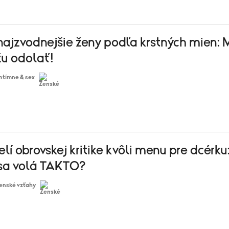
najzvodnejšie ženy podľa krstných mien: 
u odolať!
Intímne & sex
lí obrovskej kritike kvôli menu pre dcérku
sa volá TAKTO?
enské vzťahy