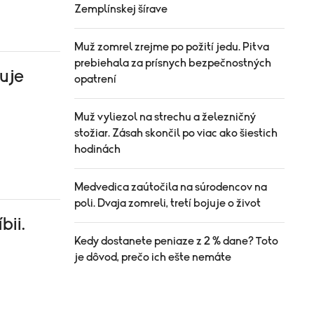
Zemplínskej šírave
Muž zomrel zrejme po požití jedu. Pitva
prebiehala za prísnych bezpečnostných
uje
opatrení
Muž vyliezol na strechu a železničný
stožiar. Zásah skončil po viac ako šiestich
hodinách
Medvedica zaútočila na súrodencov na
poli. Dvaja zomreli, tretí bojuje o život
bii.
Kedy dostanete peniaze z 2 % dane? Toto
je dôvod, prečo ich ešte nemáte