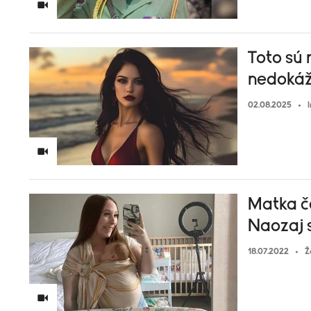
Toto sú 
nedokáž
02.08.2025
Matka če
Naozaj 
18.07.2022
Ž