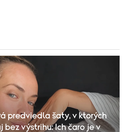
á predviedla šaty, v ktorých
 bez výstrihu: Ich čaro je v