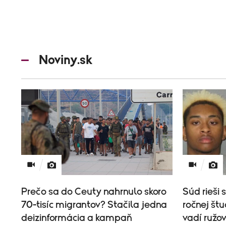
Noviny.sk
Prečo sa do Ceuty nahrnulo skoro
Súd rieši 
70-tisíc migrantov? Stačila jedna
ročnej št
deizinformácia a kampaň
vadí ružo