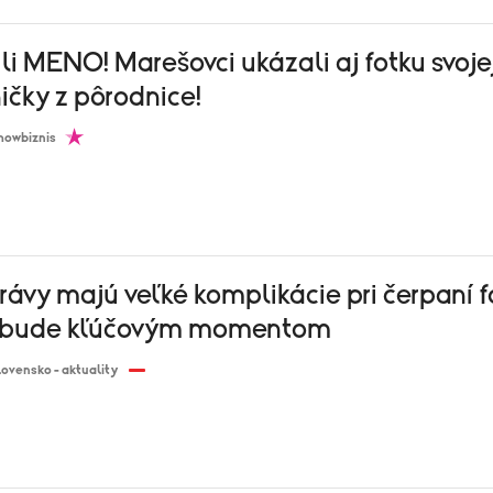
li MENO! Marešovci ukázali aj fotku svoje
ičky z pôrodnice!
howbiznis
ávy majú veľké komplikácie pri čerpaní f
r bude kľúčovým momentom
lovensko - aktuality