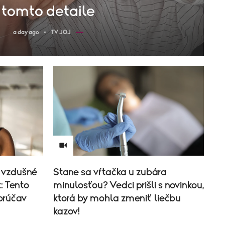
tomto detaile
a day ago
TV JOJ
 vzdušné
Stane sa vŕtačka u zubára
: Tento
minulosťou? Vedci prišli s novinkou,
horúčav
ktorá by mohla zmeniť liečbu
kazov!