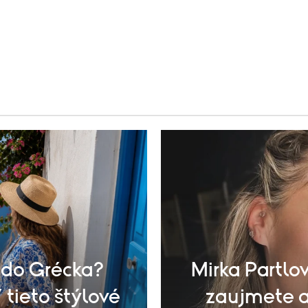
 do Grécka?
Mirka Partlov
 tieto štýlové
zaujmete aj