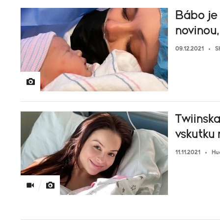
Bábo je 
novinou
09.12.2021
S
Twiinsk
vskutku
11.11.2021
Hu