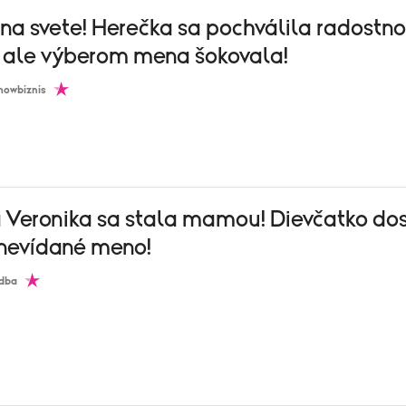
na svete! Herečka sa pochválila radostn
, ale výberom mena šokovala!
howbiznis
a Veronika sa stala mamou! Dievčatko do
 nevídané meno!
dba