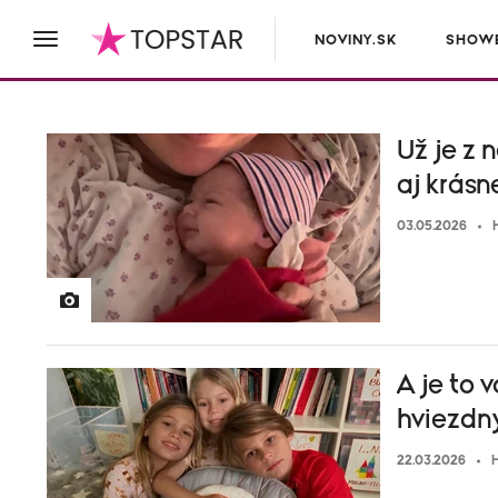
NOVINY.SK
SHOWB
Už je z
aj krás
03.05.2026
A je to 
hviezdn
22.03.2026