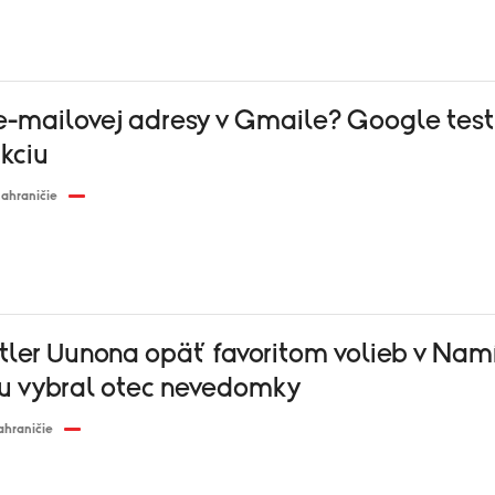
-mailovej adresy v Gmaile? Google test
kciu
ahraničie
tler Uunona opäť favoritom volieb v Namí
 vybral otec nevedomky
ahraničie