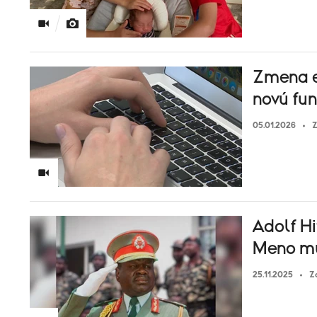
Zmena e
novú fun
05.01.2026
Z
Adolf Hi
Meno mu
25.11.2025
Z