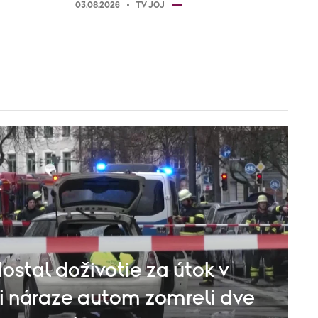
03.08.2026
TV JOJ
ostal doživotie za útok v
i náraze autom zomreli dve