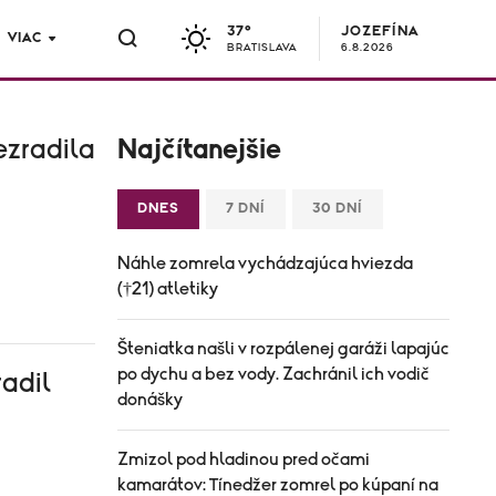
37°
JOZEFÍNA
VIAC
BRATISLAVA
6.8.2026
ezradila
Najčítanejšie
DNES
7 DNÍ
30 DNÍ
Náhle zomrela vychádzajúca hviezda
(†21) atletiky
Šteniatka našli v rozpálenej garáži lapajúc
po dychu a bez vody. Zachránil ich vodič
radil
donášky
Zmizol pod hladinou pred očami
kamarátov: Tínedžer zomrel po kúpaní na