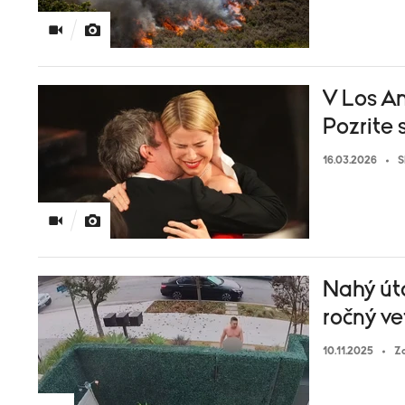
V Los An
Pozrite s
16.03.2026
S
Nahý úto
ročný ve
10.11.2025
Za