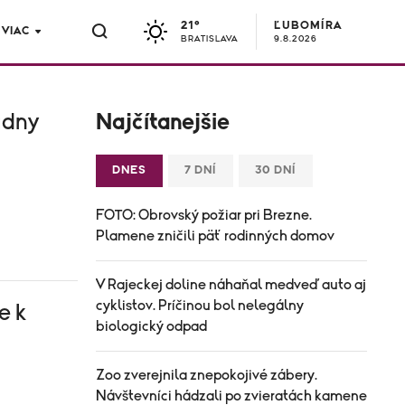
21°
ĽUBOMÍRA
VIAC
BRATISLAVA
9.8.2026
údny
Najčítanejšie
DNES
7 DNÍ
30 DNÍ
FOTO: Obrovský požiar pri Brezne.
Plamene zničili päť rodinných domov
V Rajeckej doline náhaňal medveď auto aj
cyklistov. Príčinou bol nelegálny
e k
biologický odpad
Zoo zverejnila znepokojivé zábery.
Návštevníci hádzali po zvieratách kamene