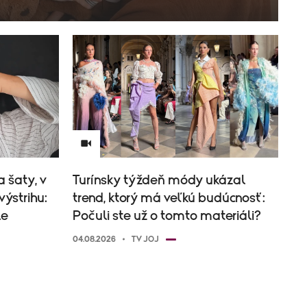
 šaty, v
Turínsky týždeň módy ukázal
výstrihu:
trend, ktorý má veľkú budúcnosť:
le
Počuli ste už o tomto materiáli?
04.08.2026
TV JOJ