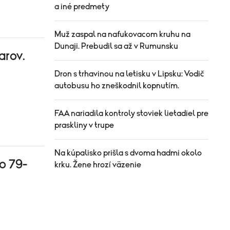
a iné predmety
Muž zaspal na nafukovacom kruhu na
Dunaji. Prebudil sa až v Rumunsku
arov.
Dron s trhavinou na letisku v Lipsku: Vodič
autobusu ho zneškodnil kopnutím.
FAA nariadila kontroly stoviek lietadiel pre
praskliny v trupe
Na kúpalisko prišla s dvoma hadmi okolo
o 79-
krku. Žene hrozí väzenie