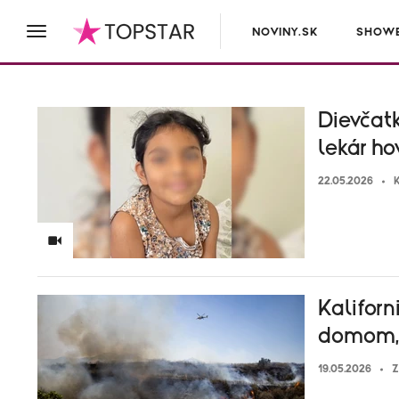
NOVINY.SK
SHOWB
Dievčatk
lekár ho
22.05.2026
K
Kaliforn
domom, 
19.05.2026
Z