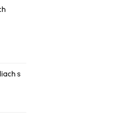
ch
iach s