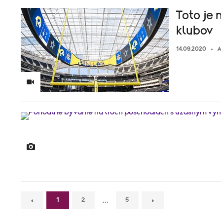
Toto je
klubov
14.09.2020
A
…
1
2
5