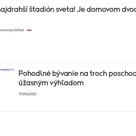
 najdrahší štadión sveta! Je domovom dvo
merický futbal
Pohodlné bývanie na troch poschod
úžasným výhľadom
11.09.2020