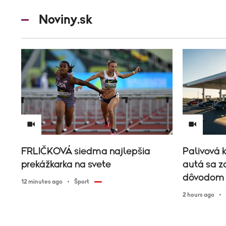
Noviny.sk
FRLIČKOVÁ siedma najlepšia
Palivová k
prekážkarka na svete
autá sa z
dôvodom j
12 minutes ago
Šport
2 hours ago