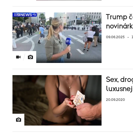
Trump če
novinár
09.06.2025
Sex, dro
luxusnej
20.09.2020