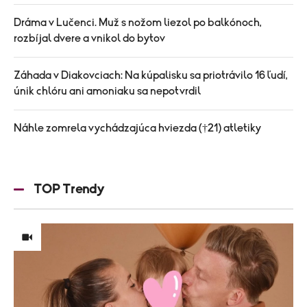
Dráma v Lučenci. Muž s nožom liezol po balkónoch,
rozbíjal dvere a vnikol do bytov
Záhada v Diakovciach: Na kúpalisku sa priotrávilo 16 ľudí,
únik chlóru ani amoniaku sa nepotvrdil
Náhle zomrela vychádzajúca hviezda (†21) atletiky
TOP Trendy