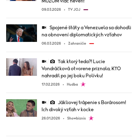
MUŽOM viac neverí!
09.03.2026
TV JOJ
Spojené štáty a Venezuela sa dohodli
na obnovení diplomatických vzťahov
06.03.2026
Zahraničie
Tak ktorý teda?! Lucie
Vondráčková otvorene priznala, KTO
nahradil po jej boku Polívku!
17.02.2026
Hudba
Jákliovej trápenie s Borárosom!
Ich divoký vzťah v kocke
26.01.2026
Showbiznis