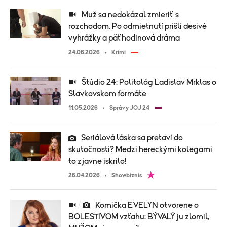
Muž sa nedokázal zmieriť s
rozchodom. Po odmietnutí prišli desivé
vyhrážky a päťhodinová dráma
24.06.2026
Krimi
Štúdio 24: Politológ Ladislav Mrklas o
Slavkovskom formáte
11.05.2026
Správy JOJ 24
Seriálová láska sa pretaví do
skutočnosti? Medzi hereckými kolegami
to zjavne iskrilo!
26.04.2026
Showbiznis
Komička EVELYN otvorene o
BOLESTIVOM vzťahu: BÝVALÝ ju zlomil,