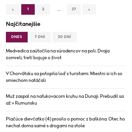
…
1
2
37
Najčítanejšie
DNES
7 DNÍ
30 DNÍ
Medvedica zaútočila na súrodencov na poli. Dvaja
zomreli, tretí bojuje o život
V Chorvátsku sa potopila loď s turistami. Miestni si ich so
smiechom natáčali
Muž zaspal na nafukovacom kruhu na Dunaji. Prebudil sa
až v Rumunsku
Plačúce dievčatko (4) prosilo o pomoc z balkóna. Otec ho
nechal doma samé s drogami na stole