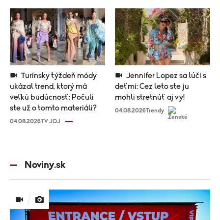
Turínsky týždeň módy
Jennifer Lopez sa lúči s
ukázal trend, ktorý má
deťmi: Cez leto ste ju
veľkú budúcnosť: Počuli
mohli stretnúť aj vy!
ste už o tomto materiáli?
04.08.2026
Trendy
04.08.2026
TV JOJ
Noviny.sk