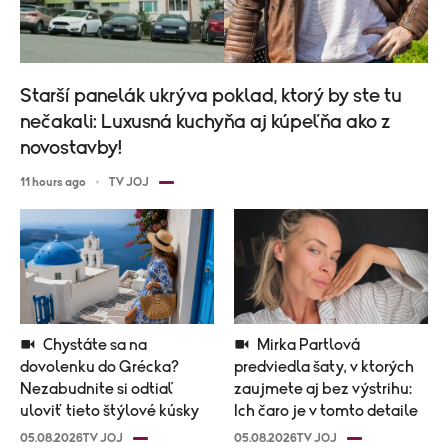
Starší panelák ukrýva poklad, ktorý by ste tu
nečakali: Luxusná kuchyňa aj kúpeľňa ako z
novostavby!
11 hours ago
TV JOJ
Chystáte sa na
Mirka Partlová
dovolenku do Grécka?
predviedla šaty, v ktorých
Nezabudnite si odtiaľ
zaujmete aj bez výstrihu:
uloviť tieto štýlové kúsky
Ich čaro je v tomto detaile
05.08.2026
TV JOJ
05.08.2026
TV JOJ