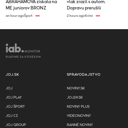
ABRAHAMOVÁ získala na
vlak zrazil s autom.
ME juniorov BRONZ
Dopravu prerušili
an hour ago
Šport
2 hours ago
Krimi
RIADIME SA KÓDEXOM
JOJ.SK
SPRAVODAJSTVO
JOJ
NOVINY.SK
JOJ PLAY
JOJ24.SK
JOJ ŠPORT
NOVINY PLUS
JOJ CZ
VIDEONOVINY
JOJ GROUP
RANNÉ NOVINY