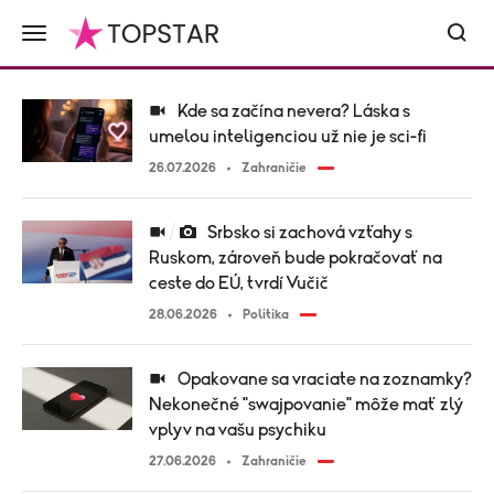
Kde sa začína nevera? Láska s
umelou inteligenciou už nie je sci-fi
26.07.2026
Zahraničie
Srbsko si zachová vzťahy s
Ruskom, zároveň bude pokračovať na
ceste do EÚ, tvrdí Vučič
28.06.2026
Politika
Opakovane sa vraciate na zoznamky?
Nekonečné "swajpovanie" môže mať zlý
vplyv na vašu psychiku
27.06.2026
Zahraničie