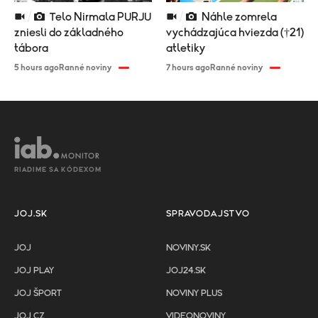
Telo Nirmala PURJU
Náhle zomrela
zniesli do základného
vychádzajúca hviezda (†21)
tábora
atletiky
5 hours ago
Ranné noviny
7 hours ago
Ranné noviny
RIADIME SA KÓDEXOM
JOJ.SK
SPRAVODAJSTVO
JOJ
NOVINY.SK
JOJ PLAY
JOJ24.SK
JOJ ŠPORT
NOVINY PLUS
JOJ CZ
VIDEONOVINY