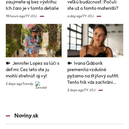
zaujmete aj bez výstrihu:
veľkú budúcnosť: Počuli
Ich čaro je v tomto detaile
ste už o tomto materiáli?
19 hours ago
TV JOJ
a day ago
TV JOJ
Jennifer Lopez sa lúči s
Ivana Gáborík
deťmi: Cez leto ste ju
premenila vzdušné
mohli stretnúť aj vy!
pyžamo na štýlový outfit:
Tento trik vás zachráni
2 days ago
Trendy
počas horúčav
2 days ago
TV JOJ
Noviny.sk