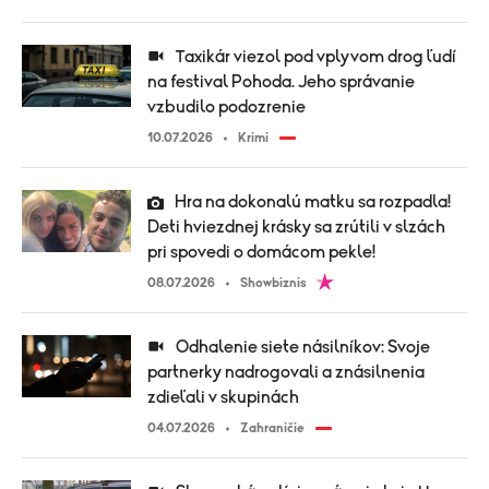
Taxikár viezol pod vplyvom drog ľudí
na festival Pohoda. Jeho správanie
vzbudilo podozrenie
10.07.2026
Krimi
Hra na dokonalú matku sa rozpadla!
Deti hviezdnej krásky sa zrútili v slzách
pri spovedi o domácom pekle!
08.07.2026
Showbiznis
Odhalenie siete násilníkov: Svoje
partnerky nadrogovali a znásilnenia
zdieľali v skupinách
04.07.2026
Zahraničie