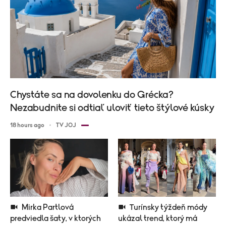
Chystáte sa na dovolenku do Grécka?
Nezabudnite si odtiaľ uloviť tieto štýlové kúsky
18 hours ago
TV JOJ
Mirka Partlová
Turínsky týždeň módy
predviedla šaty, v ktorých
ukázal trend, ktorý má