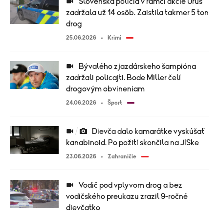
Slovenská polícia v rámci akcie Urus
zadržala už 14 osôb. Zaistila takmer 5 ton
drog
25.06.2026
Krimi
Bývalého zjazdárskeho šampióna
zadržali policajti. Bode Miller čelí
drogovým obvineniam
24.06.2026
Šport
Dievča dalo kamarátke vyskúšať
kanabinoid. Po požití skončila na JISke
23.06.2026
Zahraničie
Vodič pod vplyvom drog a bez
vodičského preukazu zrazil 9-ročné
dievčatko