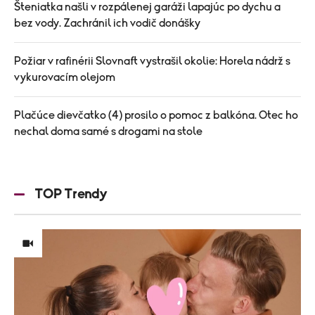
Šteniatka našli v rozpálenej garáži lapajúc po dychu a
bez vody. Zachránil ich vodič donášky
Požiar v rafinérii Slovnaft vystrašil okolie: Horela nádrž s
vykurovacím olejom
Plačúce dievčatko (4) prosilo o pomoc z balkóna. Otec ho
nechal doma samé s drogami na stole
TOP Trendy