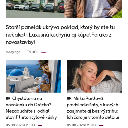
Starší panelák ukrýva poklad, ktorý by ste tu
nečakali: Luxusná kuchyňa aj kúpeľňa ako z
novostavby!
a day ago
TV JOJ
Chystáte sa na
Mirka Partlová
dovolenku do Grécka?
predviedla šaty, v ktorých
Nezabudnite si odtiaľ
zaujmete aj bez výstrihu:
uloviť tieto štýlové kúsky
Ich čaro je v tomto detaile
05.08.2026
TV JOJ
05.08.2026
TV JOJ