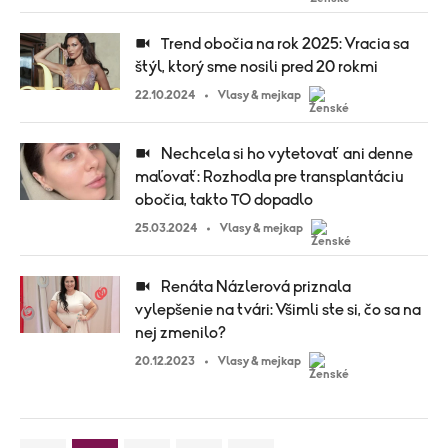
Trend obočia na rok 2025: Vracia sa
štýl, ktorý sme nosili pred 20 rokmi
22.10.2024
Vlasy & mejkap
Nechcela si ho vytetovať ani denne
maľovať: Rozhodla pre transplantáciu
obočia, takto TO dopadlo
25.03.2024
Vlasy & mejkap
Renáta Názlerová priznala
vylepšenie na tvári: Všimli ste si, čo sa na
nej zmenilo?
20.12.2023
Vlasy & mejkap