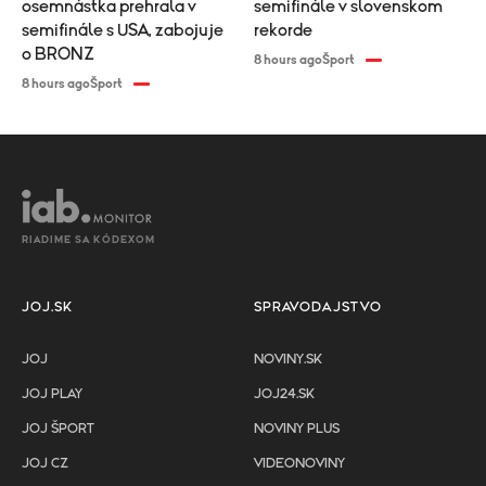
osemnástka prehrala v
semifinále v slovenskom
semifinále s USA, zabojuje
rekorde
o BRONZ
8 hours ago
Šport
8 hours ago
Šport
RIADIME SA KÓDEXOM
JOJ.SK
SPRAVODAJSTVO
JOJ
NOVINY.SK
JOJ PLAY
JOJ24.SK
JOJ ŠPORT
NOVINY PLUS
JOJ CZ
VIDEONOVINY