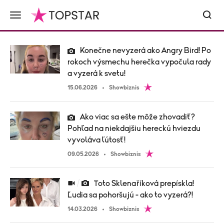
Konečne nevyzerá ako Angry Bird! Po
rokoch výsmechu herečka vypočula rady
a vyzerá k svetu!
15.06.2026
Showbiznis
Ako viac sa ešte môže zhovadiť?
Pohľad na niekdajšiu hereckú hviezdu
vyvoláva ľútosť!
09.05.2026
Showbiznis
Toto Sklenaříková prepískla!
Ľudia sa pohoršujú - ako to vyzerá?!
14.03.2026
Showbiznis