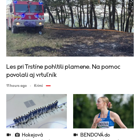
Les pri Trstíne pohltili plamene. Na pomoc
povolali aj vrtuľník
11 hours ago
Krimi
Hokejová
BENDOVÁ do