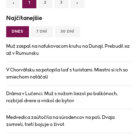
1
2
3
Najčítanejšie
DNES
7 DNÍ
30 DNÍ
Muž zaspal na nafukovacom kruhu na Dunaji. Prebudil sa
až v Rumunsku
V Chorvátsku sa potopila loď s turistami. Miestni si ich so
smiechom natáčali
Dráma v Lučenci. Muž s nožom liezol po balkónoch,
rozbíjal dvere a vnikol do bytov
Medvedica zaútočila na súrodencov na poli. Dvaja
zomreli, tretí bojuje o život