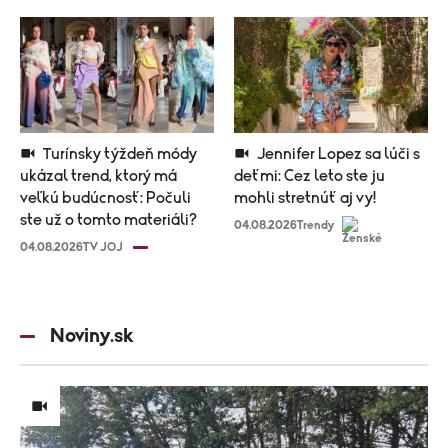
Turínsky týždeň módy
Jennifer Lopez sa lúči s
ukázal trend, ktorý má
deťmi: Cez leto ste ju
veľkú budúcnosť: Počuli
mohli stretnúť aj vy!
ste už o tomto materiáli?
04.08.2026
Trendy
04.08.2026
TV JOJ
Noviny.sk