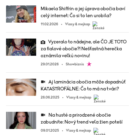
Mikaela Shiffrin a jej úprava obočia baví
celý internet: Čo si to len urobila?
11.02.2026
Vlasy & mejkap
Vyzeralo to nádejne, ale ČO JE TOTO
za fialové obočie?! Nešťastná herečka
oznámila veľkú novinu!
29.01.2026
Showbiznis
Aj laminácia obočia môže dopadnúť
KATASTROFÁLNE: Čo to má na tvári?
26.06.2025
Vlasy & mejkap
Na husté a prirodzené obočie
zabudnite: Nový trend veľa žien poteší
09.01.2025
Vlasy & mejkap