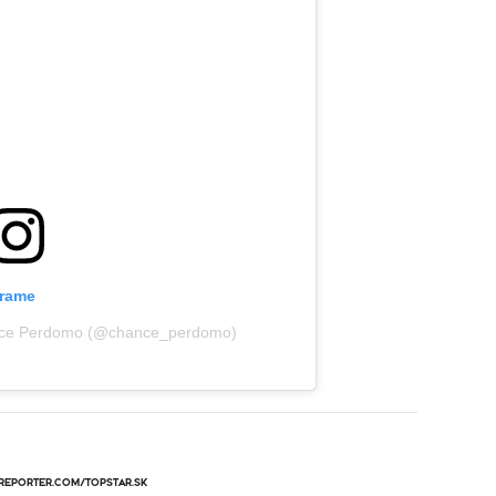
grame
hance Perdomo (@chance_perdomo)
EPORTER.COM/TOPSTAR.SK