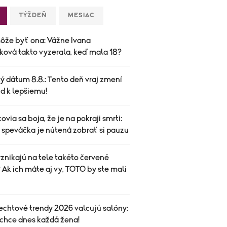
TÝŽDEŇ
MESIAC
ôže byť ona: Vážne Ivana
ková takto vyzerala, keď mala 18?
ý dátum 8.8.: Tento deň vraj zmení
d k lepšiemu!
ovia sa boja, že je na pokraji smrti:
speváčka je nútená zobrať si pauzu
znikajú na tele takéto červené
Ak ich máte aj vy, TOTO by ste mali
echtové trendy 2026 valcujú salóny:
 chce dnes každá žena!