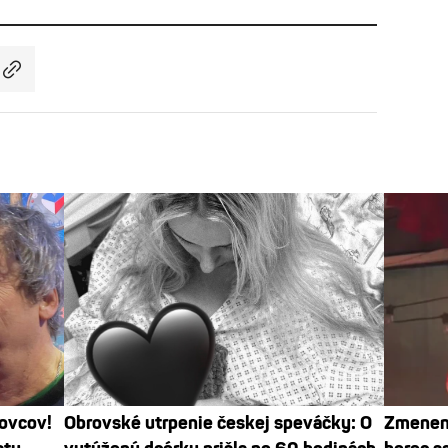
ovcov!
Obrovské utrpenie českej speváčky: O
Zmenen