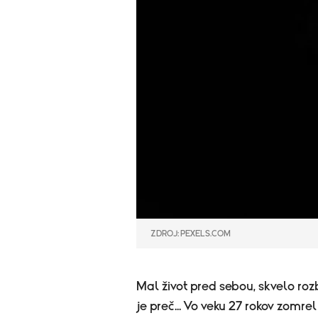
ZDROJ: PEXELS.COM
Mal život pred sebou, skvelo roz
je preč... Vo veku 27 rokov zomr