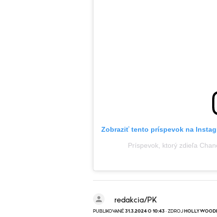
Zobraziť tento príspevok na Insta
Príspevok, ktorý zdieľa C
redakcia/PK
PUBLIKOVANÉ
31.3.2024 O 10:43
· ZDROJ
HOLLYWOODR