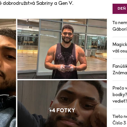
é dobrodružstvá Sabriny a Gen V.
DEŇ
To nem
Gáborí
Magick
váš osu
Fanúšik
Známa 
Prečo v
bodky? 
vedieť!
+4 FOTKY
Tieto n
Číslo 3