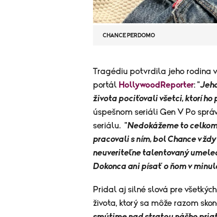
CHANCE PERDOMO
​Tragédiu potvrdila jeho rodina 
portál
HollywoodReporter
: "
Jeho
života pociťovali všetci, ktorí ho
úspešnom seriáli Gen V Po správ
seriálu. "
Nedokážeme to celkom po
pracovali s ním, bol Chance vždy
neuveriteľne talentovaný umelec
Dokonca ani písať o ňom v minu
Pridal aj silné slová pre všetkýc
života, ktorý sa môže razom skon