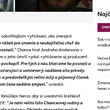
Najč
DNE
v sobotňajšom vyhlásení, ako zverejnil
Šok v r
 vášeň pre umenie a neukojiteľnú chuť do
svadbe 
 poznali."
Chance hral Andreho Andersona v
e o jeho úmrtí vydal vyhlásenie aj producent
Večne 
chopiť. Pre tých z nás, ktorí sme ho poznali a
na inj
nepozn
 očarujúci a usmievavý, nadšená sila prírody,
 a predovšetkým veľmi milý a príjemný človek.
Zmenen
lom čase nedáva zmysel,"
uviedol.
herec s
h fanúšikov herca, aby si uvedomili krehkosť
Iba ned
čiť:
"Je nám veľmi ľúto Chanceovej rodiny a
bábo? 