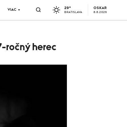
29°
OSKAR
VIAC
BRATISLAVA
8.8.2026
7-ročný herec