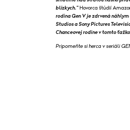
smútime nad stratou nášho priat
blízkych."
Hovorca štúdií Amazon
rodina Gen V je zdrvená náhl
Studios a Sony Pictures Televis
Chanceovej rodine v tomto ťažkom
Pripomeňte si herca v seriáli GE