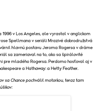
bra 1996 v Los Angeles, ale vyrastal v anglickom
rose Spellmana v seriáli Mrazivé dobrodružstvá
tvárnil hlavnú postavu Jeroma Rogersa v dráme
iál sa zameriaval na to, ako sa špirálovité
mi pre mladého Rogersa. Perdomo hosťoval aj v
hakespeare a Hathaway: a Hetty Feather.
ov sa Chance pochválil motorkou, teraz tam
úšikov: