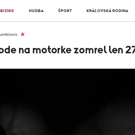
BIZNIS
HUDBA
ŠPORT
KRÁĽOVSKÁ RODINA
howbiznis
hode na motorke zomrel len 2