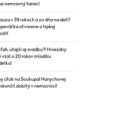
ne nemravný tanec!
uza v 39 rokoch a zo dňa na deň?
speváčka otvorene o trpkej
sti!
vzťah, utajili aj svadbu?! Hviezdny
i vzal o 20 rokov mladšiu
elku!
ny útok na Soukupa! Hanychovej
skončil dobitý v nemocnici!