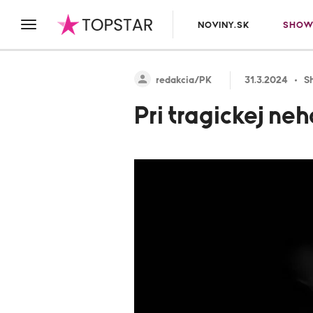
NOVINY.SK
SHOW
redakcia/PK
31.3.2024
S
Pri tragickej ne