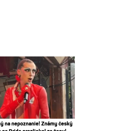
ý na nepoznanie! Známy český