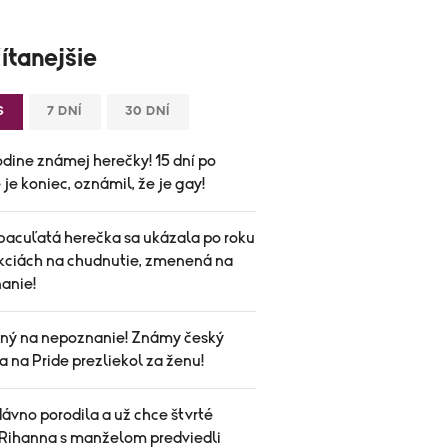
ítanejšie
S
7 DNÍ
30 DNÍ
odine známej herečky! 15 dní po
je koniec, oznámil, že je gay!
bacuľatá herečka sa ukázala po roku
ekciách na chudnutie, zmenená na
anie!
ý na nepoznanie! Známy český
a na Pride prezliekol za ženu!
ávno porodila a už chce štvrté
Rihanna s manželom predviedli