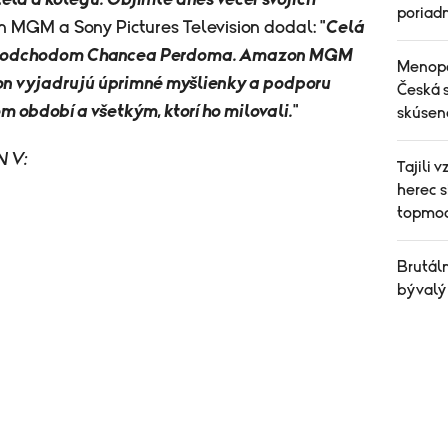
eľa a kolegu. Objímte dnes večer svojich
poriad
 MGM a Sony Pictures Television dodal: "
Celá
ym odchodom Chancea Perdoma. Amazon MGM
Menopa
ion vyjadrujú úprimné myšlienky a podporu
Česká 
 období a všetkým, ktorí ho milovali.
"
skúseno
N V:
Tajili 
herec s
topmod
Brutál
bývalý 