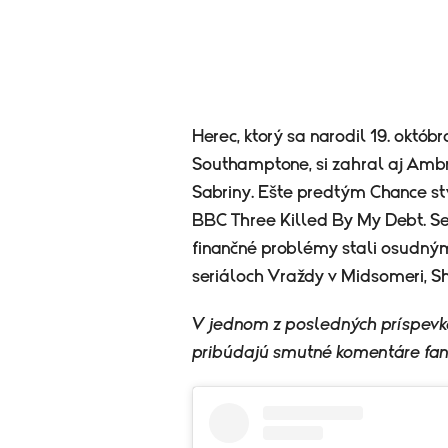
Herec, ktorý sa narodil 19. októ
Southamptone, si zahral aj Amb
Sabriny. Ešte predtým Chance s
BBC Three Killed By My Debt. Ser
finančné problémy stali osudný
seriáloch Vraždy v Midsomeri, S
V jednom z posledných príspevk
pribúdajú smutné komentáre fan