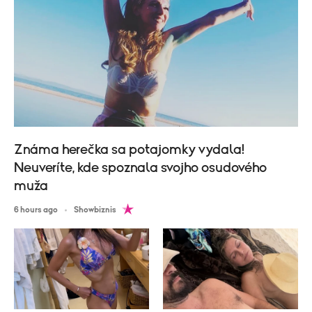
Známa herečka sa potajomky vydala!
Neuveríte, kde spoznala svojho osudového
muža
6 hours ago
Showbiznis