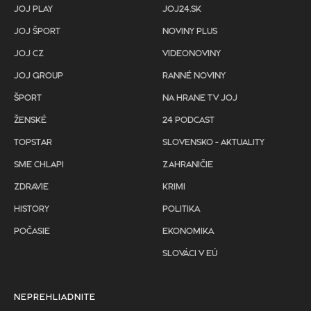
JOJ PLAY
JOJ24.SK
JOJ ŠPORT
NOVINY PLUS
JOJ CZ
VIDEONOVINY
JOJ GROUP
RANNÉ NOVINY
ŠPORT
NA HRANE TV JOJ
ŽENSKÉ
24 PODCAST
TOPSTAR
SLOVENSKO - AKTUALITY
SME CHLAPI
ZAHRANIČIE
ZDRAVIE
KRIMI
HISTORY
POLITIKA
POČASIE
EKONOMIKA
SLOVÁCI V EÚ
NEPREHLIADNITE