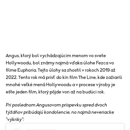
Angus, ktorý bol vychádzajúcim menom vo svete
Hollywoodu, bol známy najmä vďaka úlohe Fezca vo
filme Euphoria. Tejto úlohy sa zhostil v rokoch 2019 až
2022. Tento rok má prísť do kín film The Line, kde zažiarili
mnohé veľké mená Hollywoodu a v procese výroby je
ešte jeden film, ktorý pôjde von až na budúci rok.
Pri poslednom Angusovom príspevku spred dvoch
týždňov pribúdajú kondolencie, no najmä neveriacke
"výkriky":