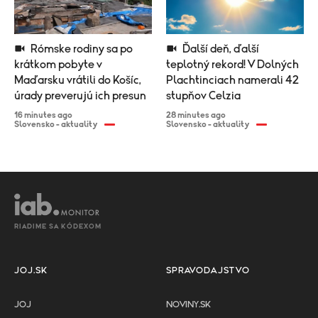
Rómske rodiny sa po
Ďalší deň, ďalší
krátkom pobyte v
teplotný rekord! V Dolných
Maďarsku vrátili do Košíc,
Plachtinciach namerali 42
úrady preverujú ich presun
stupňov Celzia
16 minutes ago
28 minutes ago
Slovensko - aktuality
Slovensko - aktuality
RIADIME SA KÓDEXOM
JOJ.SK
SPRAVODAJSTVO
JOJ
NOVINY.SK