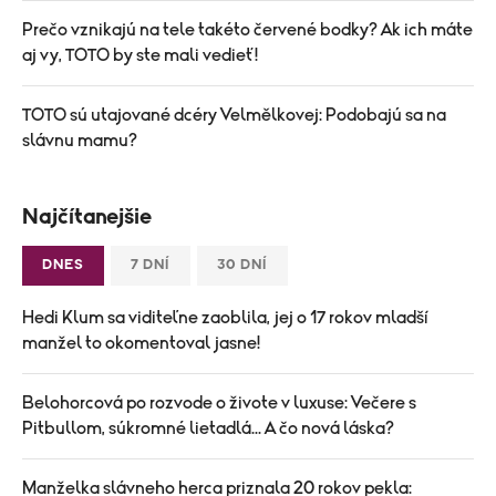
Prečo vznikajú na tele takéto červené bodky? Ak ich máte
aj vy, TOTO by ste mali vedieť!
TOTO sú utajované dcéry Velmělkovej: Podobajú sa na
slávnu mamu?
Najčítanejšie
DNES
7 DNÍ
30 DNÍ
Hedi Klum sa viditeľne zaoblila, jej o 17 rokov mladší
manžel to okomentoval jasne!
Belohorcová po rozvode o živote v luxuse: Večere s
Pitbullom, súkromné lietadlá... A čo nová láska?
Manželka slávneho herca priznala 20 rokov pekla: