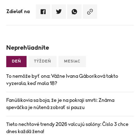
Zdielať na
Neprehliadnite
DEŇ
TÝŽDEŇ
MESIAC
To nemôže byť ona: Vážne Ivana Gáboríková takto
vyzerala, keď mala 18?
Fanúšikovia sa boja, že je na pokraji smrti: Známa
speváčka je nútená zobrať si pauzu
Tieto nechtové trendy 2026 valcujú salóny: Číslo 3 chce
dnes každá žena!