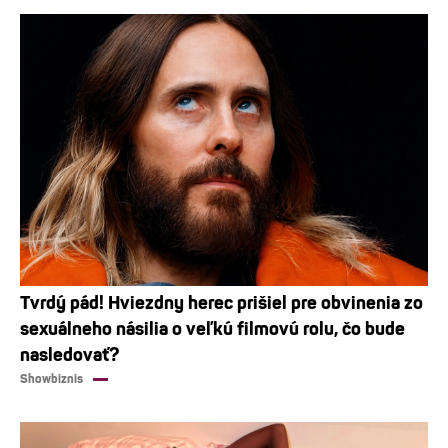
Tvrdý pád! Hviezdny herec prišiel pre obvinenia zo
sexuálneho násilia o veľkú filmovú rolu, čo bude
nasledovať?
Showbiznis