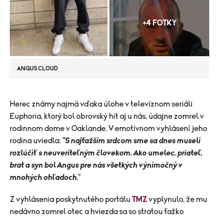
+4 FOTKY
ANGUS CLOUD
​Herec známy najmä vďaka úlohe v televíznom seriáli
Euphoria, ktorý bol obrovský hit aj u nás, údajne zomrel v
rodinnom dome v Oaklande. V emotívnom vyhlásení jeho
rodina uviedla:
"S najťažším srdcom sme sa dnes museli
rozlúčiť s neuveriteľným človekom. Ako umelec, priateľ,
brat a syn bol Angus pre nás všetkých výnimočný v
mnohých ohľadoch.
"
Z vyhlásenia poskytnutého portálu
TMZ
vyplynulo, že mu
nedávno zomrel otec a hviezda sa so stratou ťažko