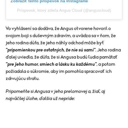
Zobraziť tento príspevok na Instagrame
Príspevok, ktorý zdieľa Angus Cloud (@anguscloud)
Vo vyhlásení sa dodáva, že Angus otvorene hovoril o
svojom boji s duševným zdravím, a uvádza sa v ňom, že
jeho rodina dúfa, že jeho náhly odchod môže byť
"pripomienkou pre ostatných, že nie sú sami"
. Jeho rodina
ďalej uviedla, že dúfa, že si Angusa budú ľudia pamätať
"pre jeho humor, smiech a lásku ku každému"
, a potom
požiadala o súkromie, aby im pomohla spracovať ich
zdrvujúcu stratu.
Pripomeňte si Angusa v jeho prelomovej a, žiaľ, aj
najväčšej úlohe, ďalšia už nepríde: