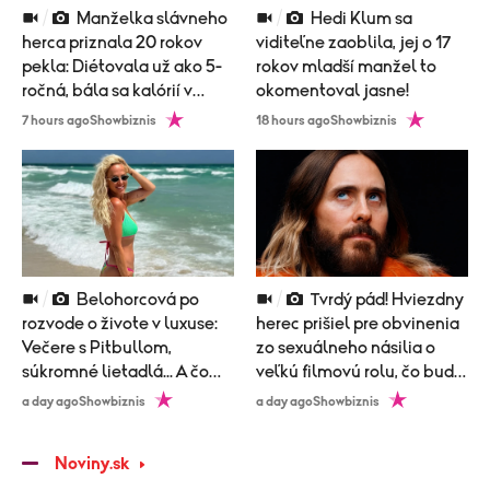
Manželka slávneho
Hedi Klum sa
herca priznala 20 rokov
viditeľne zaoblila, jej o 17
pekla: Diétovala už ako 5-
rokov mladší manžel to
ročná, bála sa kalórií v
okomentoval jasne!
zubnej paste!
7 hours ago
Showbiznis
18 hours ago
Showbiznis
Belohorcová po
Tvrdý pád! Hviezdny
rozvode o živote v luxuse:
herec prišiel pre obvinenia
Večere s Pitbullom,
zo sexuálneho násilia o
súkromné lietadlá... A čo
veľkú filmovú rolu, čo bude
nová láska?
nasledovať?
a day ago
Showbiznis
a day ago
Showbiznis
Noviny.sk