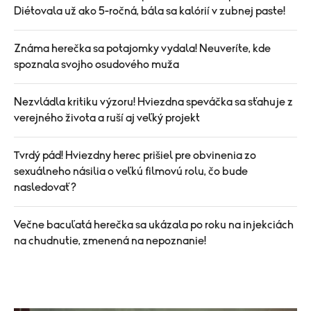
Diétovala už ako 5-ročná, bála sa kalórií v zubnej paste!
Známa herečka sa potajomky vydala! Neuveríte, kde
spoznala svojho osudového muža
Nezvládla kritiku výzoru! Hviezdna speváčka sa sťahuje z
verejného života a ruší aj veľký projekt
Tvrdý pád! Hviezdny herec prišiel pre obvinenia zo
sexuálneho násilia o veľkú filmovú rolu, čo bude
nasledovať?
Večne bacuľatá herečka sa ukázala po roku na injekciách
na chudnutie, zmenená na nepoznanie!