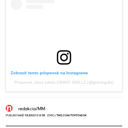
Zobraziť tento príspevok na Instagrame
Príspevok, ktorý zdieľa GRANT GRILLZ (@grantzgrillz)
redakcia/MM
PUBLIKOVANÉ
1.8.2023 O 0:36
· ZDROJ
TMZ.COM/TOPSTAR.SK