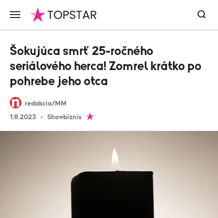
Šokujúca smrť 25-ročného
seriálového herca! Zomrel krátko po
pohrebe jeho otca
redakcia/MM
1.8.2023
Showbiznis