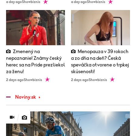
a day ago
Showbiznis
a day ago
Showbiznis
Zmenený na
Menopauza v 39 rokoch
nepoznanie! Známy český
a zo dňa na deň? Česká
herec sa na Pride prezliekol
speváčka otvorene o trpkej
za ženu!
skúsenosti!
2 days ago
Showbiznis
2 days ago
Showbiznis
Noviny.sk