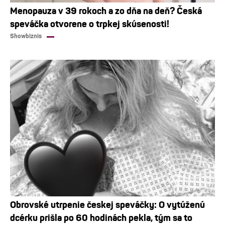
Menopauza v 39 rokoch a zo dňa na deň? Česká
speváčka otvorene o trpkej skúsenosti!
Showbiznis
Obrovské utrpenie českej speváčky: O vytúženú
dcérku prišla po 60 hodinách pekla, tým sa to