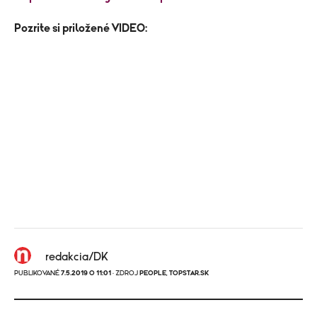
Pozrite si priložené VIDEO:
redakcia/DK
PUBLIKOVANÉ
7.5.2019 O 11:01
· ZDROJ
PEOPLE
,
TOPSTAR.SK