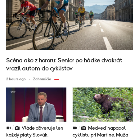
Scéna ako z hororu: Senior po hádke dvakrát
vrazil autom do cyklistov
2 hours ago
Zahraničie
Vláde dôveruje len
Medveď napadol
každý piaty Slovák.
cyklistu pri Martine. Muža