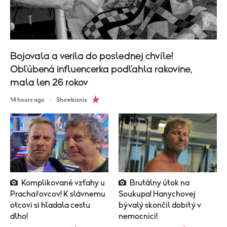
Bojovala a verila do poslednej chvíle!
Obľúbená influencerka podľahla rakovine,
mala len 26 rokov
14 hours ago
Showbiznis
Komplikované vzťahy u
Brutálny útok na
Prachařovcov! K slávnemu
Soukupa! Hanychovej
otcovi si hľadala cestu
bývalý skončil dobitý v
dlho!
nemocnici!