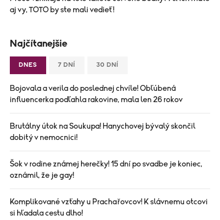
aj vy, TOTO by ste mali vedieť!
Najčítanejšie
DNES
7 DNÍ
30 DNÍ
Bojovala a verila do poslednej chvíle! Obľúbená
influencerka podľahla rakovine, mala len 26 rokov
Brutálny útok na Soukupa! Hanychovej bývalý skončil
dobitý v nemocnici!
Šok v rodine známej herečky! 15 dní po svadbe je koniec,
oznámil, že je gay!
Komplikované vzťahy u Prachařovcov! K slávnemu otcovi
si hľadala cestu dlho!