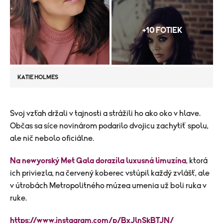
+10 FOTIEK
KATIE HOLMES
​Svoj vzťah držali v tajnosti a strážili ho ako oko v hlave.
Občas sa síce novinárom podarilo dvojicu zachytiť spolu,
ale nič nebolo oficiálne.
Na newyorský Met Gala dorazila luxusná limuzína
, ktorá
ich priviezla, na červený koberec vstúpil každý zvlášť, ale
v útrobách Metropolitného múzea umenia už boli ruka v
ruke.
https://www.instagram.com/p/BxJlnSkBTJN/