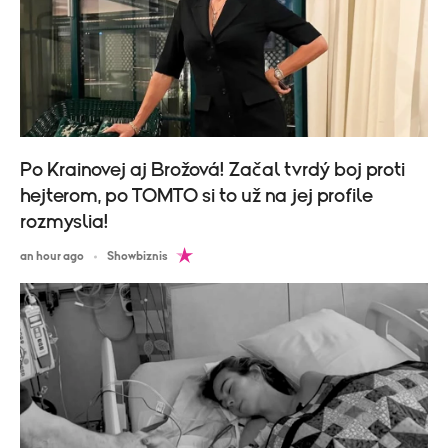
Po Krainovej aj Brožová! Začal tvrdý boj proti
hejterom, po TOMTO si to už na jej profile
rozmyslia!
an hour ago
Showbiznis