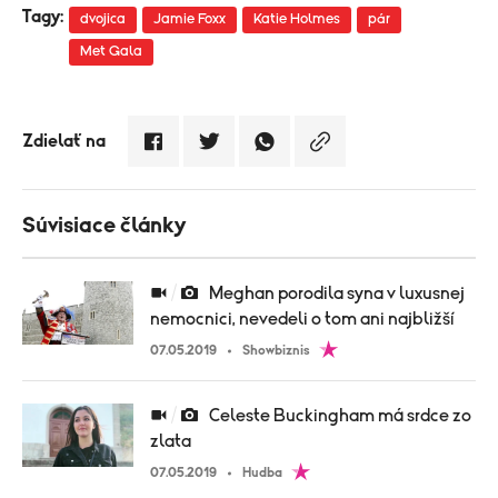
Tagy:
dvojica
Jamie Foxx
Katie Holmes
pár
Met Gala
Zdielať na
Súvisiace články
Meghan porodila syna v luxusnej
nemocnici, nevedeli o tom ani najbližší
07.05.2019
Showbiznis
Celeste Buckingham má srdce zo
zlata
07.05.2019
Hudba