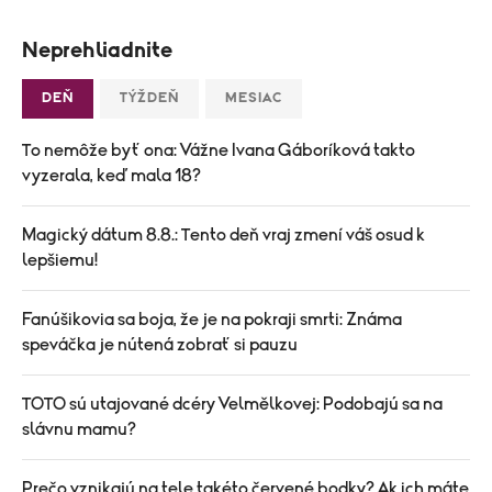
Neprehliadnite
DEŇ
TÝŽDEŇ
MESIAC
To nemôže byť ona: Vážne Ivana Gáboríková takto
vyzerala, keď mala 18?
Magický dátum 8.8.: Tento deň vraj zmení váš osud k
lepšiemu!
Fanúšikovia sa boja, že je na pokraji smrti: Známa
speváčka je nútená zobrať si pauzu
TOTO sú utajované dcéry Velmělkovej: Podobajú sa na
slávnu mamu?
Prečo vznikajú na tele takéto červené bodky? Ak ich máte