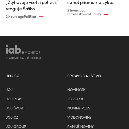
„Zlyhávajú všetci politici,“
strhol priamo z bicykla
reaguje Šaško
2 hours ago
Slovensko - aktuality
2 hours ago
Politika
RIADIME SA KÓDEXOM
JOJ.SK
SPRAVODAJSTVO
JOJ
NOVINY.SK
JOJ PLAY
JOJ24.SK
JOJ ŠPORT
NOVINY PLUS
JOJ CZ
VIDEONOVINY
JOJ GROUP
RANNÉ NOVINY