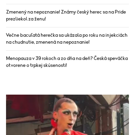
Zmenený na nepoznanie! Známy český herec sa na Pride
prezliekol za ženu!
Večne bacuľatá herečka sa ukázala po roku na injekciách
na chudnutie, zmenená na nepoznanie!
Menopauza v 39 rokoch a zo dňa na deň? Česká speváčka
otvorene o trpkej skúsenosti!