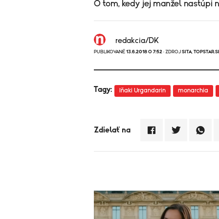
O tom, kedy jej manžel nastúpi n
redakcia/DK
PUBLIKOVANÉ
13.6.2018 O 7:52
· ZDROJ
SITA
,
TOPSTAR.S
Tagy:
Iňaki Urgandarin
monarchia
Zdielať na