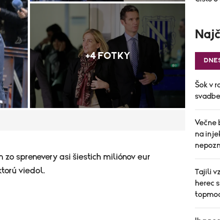
Najč
+4 FOTKY
DNE
Šok v r
svadbe 
Večne 
na inj
nepozn
m zo sprenevery asi šiestich miliónov eur
torú viedol.
Tajili 
herec s
topmod