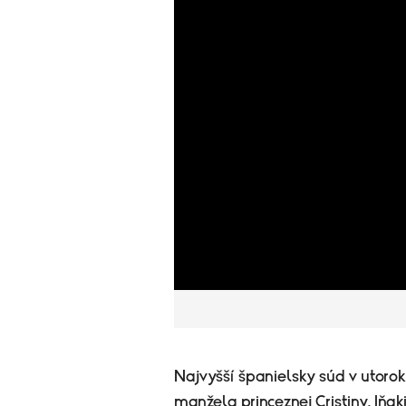
Najvyšší španielsky súd v utorok p
manžela princeznej Cristiny, Iňa