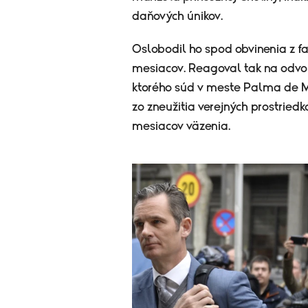
daňových únikov.
Oslobodil ho spod obvinenia z f
mesiacov. Reagoval tak na odvola
ktorého súd v meste Palma de M
zo zneužitia verejných prostried
mesiacov väzenia.