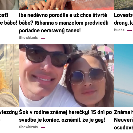
osť!
Iba nedávno porodila a už chce štvrté
Lovestr
ie bábo!
bábo? Rihanna s manželom predviedli
drony, 
poriadne nemravný tanec!
Hudba
Showbiznis
Hviezdny
Šok v rodine známej herečky! 15 dní po
Známa h
u
svadbe je koniec, oznámil, že je gay!
Neuverí
osudov
Showbiznis