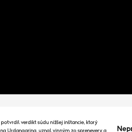
otvrdil verdikt súdu nižšej inštancie, ktorý
Nepr
kina Urdangarina, uznal vinným zo sprenevery a