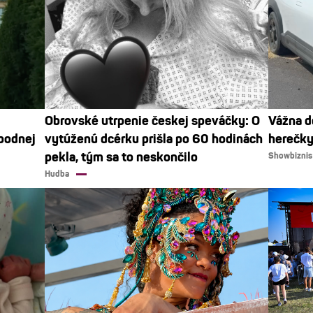
Obrovské utrpenie českej speváčky: O
Vážna d
spodnej
vytúženú dcérku prišla po 60 hodinách
herečky
pekla, tým sa to neskončilo
Showbiznis
Hudba