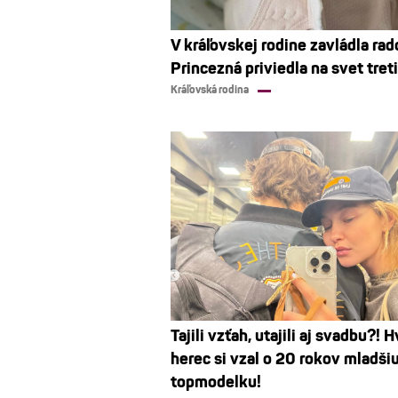
V kráľovskej rodine zavládla rad
Princezná priviedla na svet tret
Kráľovská rodina
Tajili vzťah, utajili aj svadbu?! 
herec si vzal o 20 rokov mladši
topmodelku!