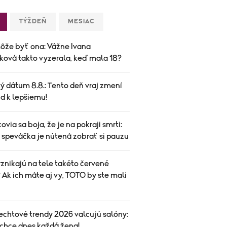
TÝŽDEŇ
MESIAC
ôže byť ona: Vážne Ivana
ková takto vyzerala, keď mala 18?
ý dátum 8.8.: Tento deň vraj zmení
d k lepšiemu!
ovia sa boja, že je na pokraji smrti:
speváčka je nútená zobrať si pauzu
znikajú na tele takéto červené
Ak ich máte aj vy, TOTO by ste mali
echtové trendy 2026 valcujú salóny:
 chce dnes každá žena!