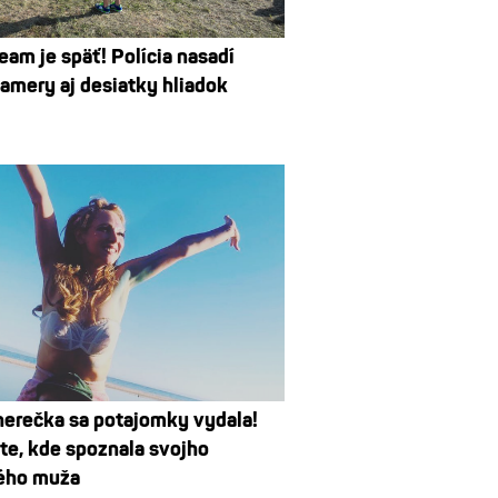
eam je späť! Polícia nasadí
kamery aj desiatky hliadok
erečka sa potajomky vydala!
te, kde spoznala svojho
ého muža