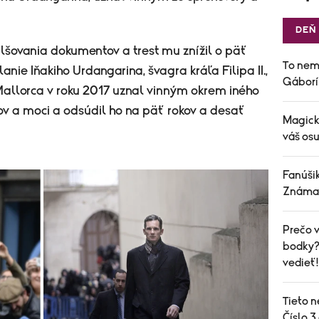
DEŇ
alšovania dokumentov a trest mu znížil o päť
To nem
nie Iňakiho Urdangarina, švagra kráľa Filipa II.,
Gáborí
allorca v roku 2017 uznal vinným okrem iného
kov a moci a odsúdil ho na päť rokov a desať
Magick
váš osu
Fanúšik
Známa 
Prečo v
bodky? 
vedieť!
Tieto n
Číslo 3