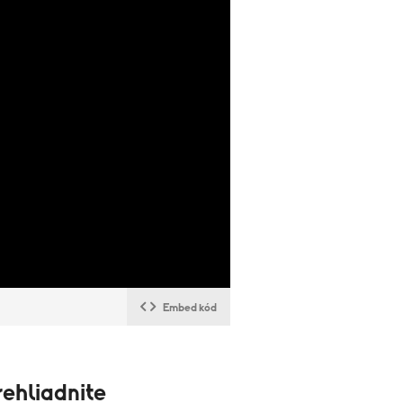
Embed kód
ehliadnite