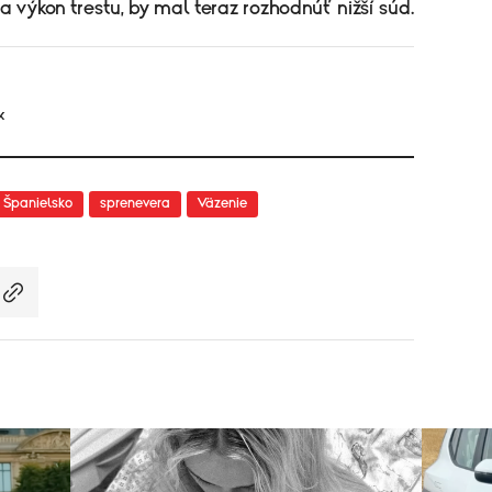
a výkon trestu, by mal teraz rozhodnúť nižší súd.
K
Španielsko
sprenevera
Väzenie