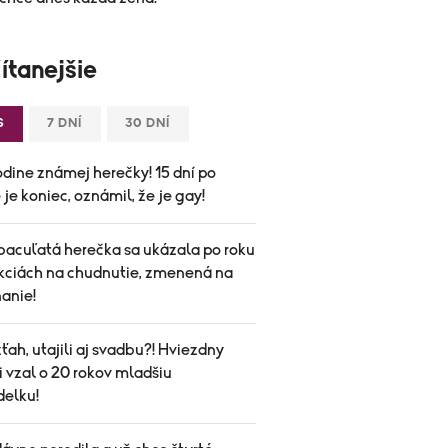
ítanejšie
S
7 DNÍ
30 DNÍ
odine známej herečky! 15 dní po
je koniec, oznámil, že je gay!
bacuľatá herečka sa ukázala po roku
ekciách na chudnutie, zmenená na
anie!
vzťah, utajili aj svadbu?! Hviezdny
i vzal o 20 rokov mladšiu
elku!