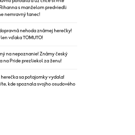
ávno porodila a už chce štvrté
Rihanna s manželom predviedli
ne nemravný tanec!
dopravná nehoda známej herečky!
a len vďaka TOMUTO!
ý na nepoznanie! Známy český
a na Pride prezliekol za ženu!
herečka sa potajomky vydala!
íte, kde spoznala svojho osudového