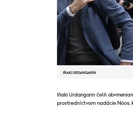
IŇAKI URDANGARIN
​Iňaki Urdangarin čelil obvinenia
prostredníctvom nadácie Nóos, k