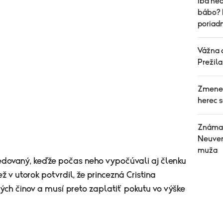
Iba ned
bábo? 
poriad
Vážna 
Prežil
Zmenen
herec s
Známa 
Neuver
muža
ledovaný, keďže počas neho vypočúvali aj členku
ež v utorok potvrdil, že princezná Cristina
ých činov a musí preto zaplatiť pokutu vo výške