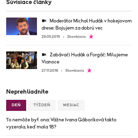
Súvisiace články
Moderátor Michal Hudák v hokejovom
drese: Bojujem za dobrú vec
29.05.2015
Showbiznis
Zabávači Hudák a Forgáč: Milujeme
Vianoce
27.11.2016
Showbiznis
Neprehliadnite
DEŇ
TÝŽDEŇ
MESIAC
To nemôže byť ona: Vážne Ivana Gáboríková takto
vyzerala, keď mala 18?