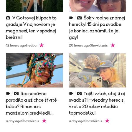
V Gottovej klipoch to
Šok v rodine známej
graduje V najnovšom je
herečky! 15 dní po svadbe
mega sexi, len v spodnej
je koniec, oznámil, že je
bielizni!
gay!
12 hours ago
Hudba
20 hours ago
Showbiznis
Iba nedávno
Tajili vzťah, utajili aj
porodila a už chce štvrté
svadbu?! Hviezdny herec si
bábo? Rihanna s
vzal o 20 rokov mladšiu
manželom predviedli
topmodelku!
poriadne nemravný tanec!
a day ago
Showbiznis
a day ago
Showbiznis