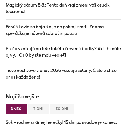
Magický dátum 8.8.: Tento deň vraj zmení váš osud k
lepšiemu!
Fanúšikovia sa boja, že je na pokraji smrti: Známa
speváčka je nútená zobrať si pauzu
Prečo vznikajú na tele takéto červené bodky? Ak ich máte
aj vy, TOTO by ste mali vedieť!
Tieto nechtové trendy 2026 valcujú salóny: Číslo 3 chce
dnes každá žena!
Najčítanejšie
DNES
7 DNÍ
30 DNÍ
Šok v rodine známej herečky! 15 dní po svadbe je koniec,