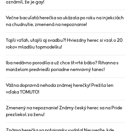
oznámil, že je gay!
Večne bacuľatá herečka sa ukázala po roku na injekciách
na chudnutie, zmenená na nepoznanie!
Tajili vzťah, utajili aj svadbu?! Hviezdny herec si vzal o 20
rokov mladšiu topmodelku!
Iba nedávno porodila a už chce štvrté bábo? Rihanna s
manželom predviedli poriadne nemravný tanec!
Vážna dopravná nehoda známej herečky! Prežila len
vďaka TOMUTO!
Zmenený na nepoznanie! Známy český herec sa na Pride
prezliekol za ženu!
Známa herečka sa potajomky vydala! Neuveríte, kde