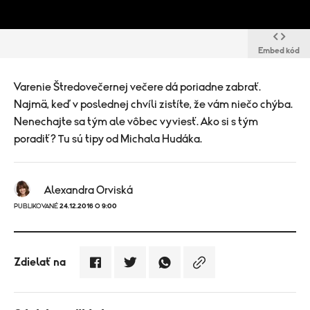
Embed kód
Varenie Štredovečernej večere dá poriadne zabrať.
Najmä, keď v poslednej chvíli zistíte, že vám niečo chýba.
Nenechajte sa tým ale vôbec vyviesť. Ako si s tým
poradiť? Tu sú tipy od Michala Hudáka.
Alexandra Orviská
PUBLIKOVANÉ
24.12.2016 O 9:00
Zdielať na