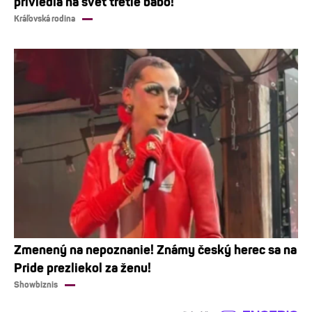
priviedla na svet tretie bábo!
Kráľovská rodina
Zmenený na nepoznanie! Známy český herec sa na
Pride prezliekol za ženu!
Showbiznis