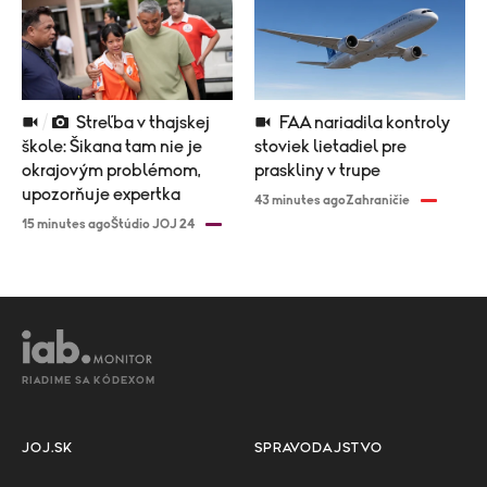
Streľba v thajskej
FAA nariadila kontroly
škole: Šikana tam nie je
stoviek lietadiel pre
okrajovým problémom,
praskliny v trupe
upozorňuje expertka
43 minutes ago
Zahraničie
15 minutes ago
Štúdio JOJ 24
RIADIME SA KÓDEXOM
JOJ.SK
SPRAVODAJSTVO