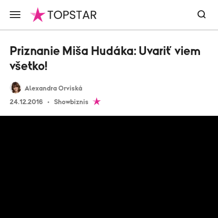
Priznanie Miša Hudáka: Uvariť viem
všetko!
Alexandra Orviská
24.12.2016
Showbiznis