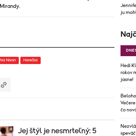
Jennife
Mirandy.
ju mohl
Najč
DNE
hia Nixon
Herečka
Hedi Kl
rokov 
jasne!
Belohor
Večere 
čo nov
Nezvlád
Jej štýl je nesmrteľný: 5
speváčk