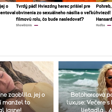
jej o
Tvrdý pád! Hviezdny herec prišiel pre
Pohreb,
mentoval
obvinenia zo sexuálneho násilia o veľkú
hviezd!
filmovú rolu, čo bude nasledovať?
Hansar
Showbiznis
Hudba
ne zaoblila, jej o
Belohorcová po
í manžel to
luxuse: Večere s
l jasne!
lietadlá...