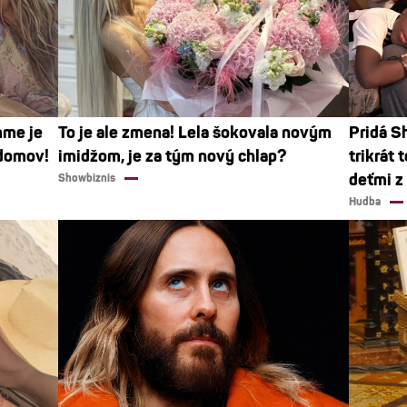
mme je
To je ale zmena! Lela šokovala novým
Pridá S
 domov!
imidžom, je za tým nový chlap?
trikrát 
deťmi z 
Showbiznis
Hudba