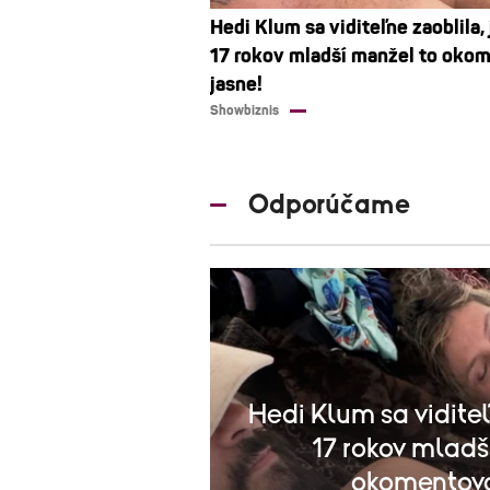
Hedi Klum sa viditeľne zaoblila, 
17 rokov mladší manžel to oko
jasne!
Showbiznis
Odporúčame
Hedi Klum sa viditeľ
17 rokov mladš
okomentova