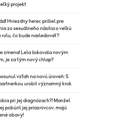
 veľký projekt
ád! Hviezdny herec prišiel pre
ia zo sexuálneho násilia o veľkú
ú rolu, čo bude nasledovať?
ale zmena! Lela šokovala novým
m, je za tým nový chlap?
posunul vzťah na novú úroveň: S
partnerkou urobil významný krok
obia pri jej diagnózach?! Manžel
j pobúril jej priaznivcov, majú
ené obavy!