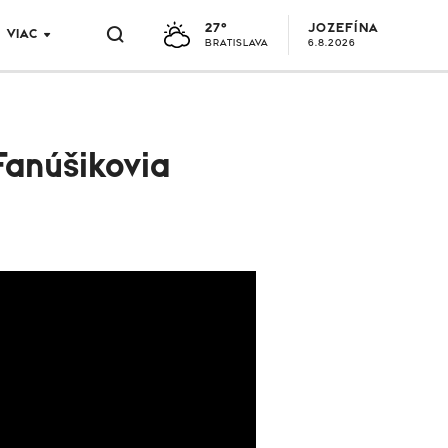
27°
JOZEFÍNA
VIAC
BRATISLAVA
6.8.2026
Fanúšikovia