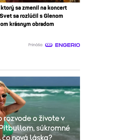
 ktorý sa zmenil na koncert
 Svet sa rozlúčil s Glenom
dom krásnym obradom
 rozvode o živote v
 Pitbullom, súkromné
 A čo nová láska?