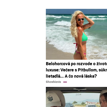
Belohorcová po rozvode o život
luxuse: Večere s Pitbullom, sú
lietadlá... A čo nová láska?
Showbiznis