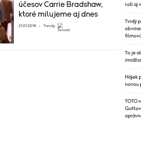
účesov Carrie Bradshaw,
ruší aj
ktoré milujeme aj dnes
Tvrdý p
21.01.2016
Trendy
obvinen
filmov
To je 
imidžo
Hájek 
novou 
TOTO r
Gottove
oprávn