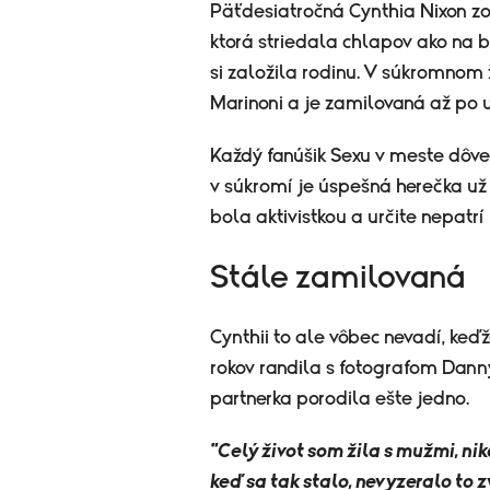
Päťdesiatročná Cynthia Nixon zo
ktorá striedala chlapov ako na 
si založila rodinu. V súkromnom
Marinoni a je zamilovaná až po u
Každý fanúšik Sexu v meste dôve
v súkromí je úspešná herečka už 
bola aktivistkou a určite nepat
Stále zamilovaná
Cynthii to ale vôbec nevadí, keď
rokov randila s fotografom Dan
partnerka porodila ešte jedno.
"Celý život som žila s mužmi, n
keď sa tak stalo, nevyzeralo to 