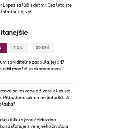
r Lopez sa lúči s deťmi: Cez leto ste
i stretnúť aj vy!
ítanejšie
S
7 DNÍ
30 DNÍ
um sa viditeľne zaoblila, jej o 17
mladší manžel to okomentoval
cová po rozvode o živote v luxuse:
s Pitbullom, súkromné lietadlá... A
á láska?
la kritiku výzoru! Hviezdna
a sa sťahuje z verejného života a