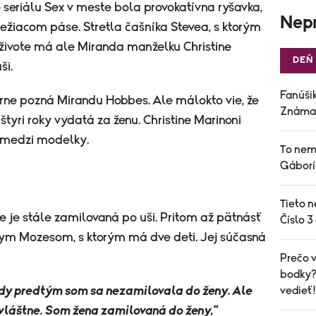
 seriálu Sex v meste bola provokatívna ryšavka,
Nepr
bežiacom páse. Stretla čašníka Stevea, s ktorým
 živote má ale Miranda manželku Christine
DEŇ
ši.
Fanúšik
rne pozná Mirandu Hobbes. Ale málokto vie, že
Známa 
štyri roky vydatá za ženu. Christine Marinoni
rí medzi modelky.
To nem
Gáborí
Tieto n
že je stále zamilovaná po uši. Pritom až pätnásť
Číslo 3
nym Mozesom, s ktorým má dve deti. Jej súčasná
Prečo v
bodky? 
ikdy predtým som sa nezamilovala do ženy. Ale
vedieť!
zvláštne. Som žena zamilovaná do ženy,"