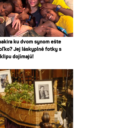
hakira ku dvom synom ešte
toľko? Jej láskyplné fotky s
klipu dojímajú!