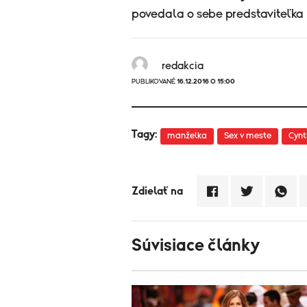
povedala o sebe predstaviteľka 
redakcia
PUBLIKOVANÉ
16.12.2016 O 15:00
Tagy:
manželka
Sex v meste
Cynt
Zdielať na
Súvisiace články