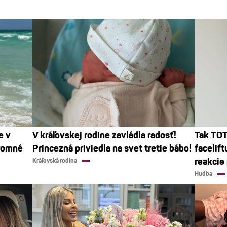
e v
V kráľovskej rodine zavládla radosť!
Tak TOT
kromné
Princezná priviedla na svet tretie bábo!
facelift
reakcie 
Kráľovská rodina
Hudba