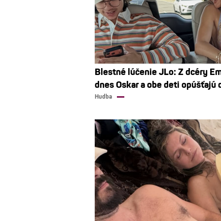
Blestné lúčenie JLo: Z dcéry E
dnes Oskar a obe deti opúšťajú
Hudba