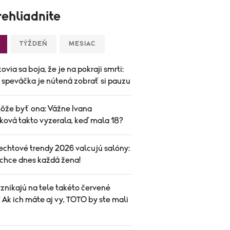
ehliadnite
TÝŽDEŇ
MESIAC
ovia sa boja, že je na pokraji smrti:
speváčka je nútená zobrať si pauzu
ôže byť ona: Vážne Ivana
ková takto vyzerala, keď mala 18?
echtové trendy 2026 valcujú salóny:
 chce dnes každá žena!
znikajú na tele takéto červené
Ak ich máte aj vy, TOTO by ste mali