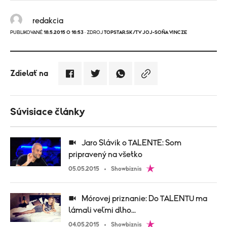
redakcia
PUBLIKOVANÉ
18.5.2015 O 16:53
· ZDROJ
TOPSTAR.SK/TV JOJ-SOŇA VINCZE
Zdielať na
Súvisiace články
Jaro Slávik o TALENTE: Som
pripravený na všetko
05.05.2015
Showbiznis
Mórovej priznanie: Do TALENTU ma
lámali veľmi dlho...
04.05.2015
Showbiznis