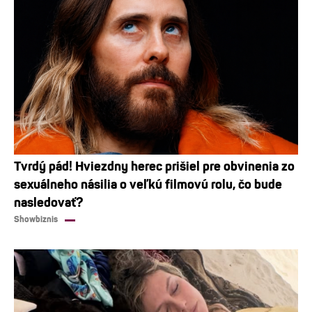
Tvrdý pád! Hviezdny herec prišiel pre obvinenia zo
sexuálneho násilia o veľkú filmovú rolu, čo bude
nasledovať?
Showbiznis