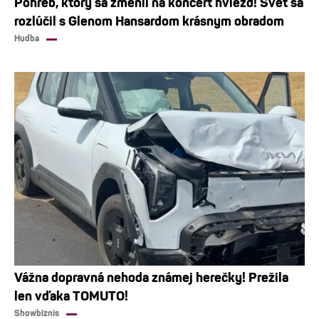
Pohreb, ktorý sa zmenil na koncert hviezd! Svet sa
rozlúčil s Glenom Hansardom krásnym obradom
Hudba
Vážna dopravná nehoda známej herečky! Prežila
len vďaka TOMUTO!
Showbiznis