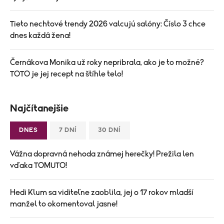
Tieto nechtové trendy 2026 valcujú salóny: Číslo 3 chce
dnes každá žena!
Černákova Monika už roky nepribrala, ako je to možné?
TOTO je jej recept na štíhle telo!
Najčítanejšie
DNES
7 DNÍ
30 DNÍ
Vážna dopravná nehoda známej herečky! Prežila len
vďaka TOMUTO!
Hedi Klum sa viditeľne zaoblila, jej o 17 rokov mladší
manžel to okomentoval jasne!