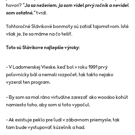
hovorí?
"Ja sa nežeriem, ja som videl prvý ročník a nevidel
som ostatné,"
tvrdí.
Tohtoročné Slávikové bonmoty sú zatiaľ tajomstvom. Isté
však je, že sa máme na čo tešiť.
Toto sú Slávikove najlepšie výroky:
- V Ladomerskej Vieske, keď bol v roku 1991 prvý
poľovnícky bál a nemali rozpočet, tak takto nejako
vyzeral ten program.
- By som sa mal ráno virtuálne zarezať ako woodoo kohút
namiesto toho, aby som si toto vypočul.
- Ak existuje peklo pre ľudí v zábavnom priemysle, tak
tam bude vystupovať kúzelník a had.