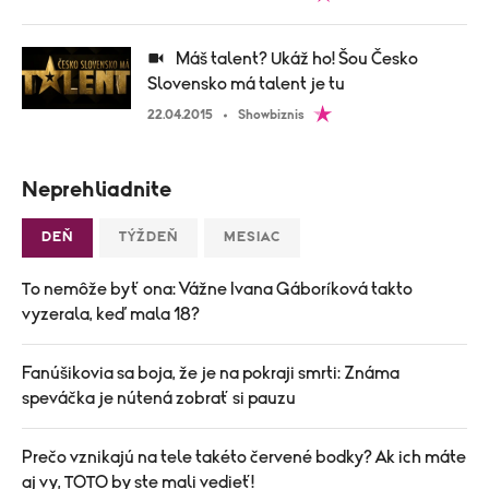
Máš talent? Ukáž ho! Šou Česko
Slovensko má talent je tu
22.04.2015
Showbiznis
Neprehliadnite
DEŇ
TÝŽDEŇ
MESIAC
To nemôže byť ona: Vážne Ivana Gáboríková takto
vyzerala, keď mala 18?
Fanúšikovia sa boja, že je na pokraji smrti: Známa
speváčka je nútená zobrať si pauzu
Prečo vznikajú na tele takéto červené bodky? Ak ich máte
aj vy, TOTO by ste mali vedieť!