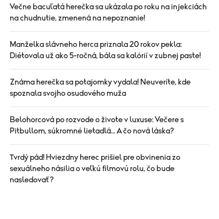
Večne bacuľatá herečka sa ukázala po roku na injekciách
na chudnutie, zmenená na nepoznanie!
Manželka slávneho herca priznala 20 rokov pekla:
Diétovala už ako 5-ročná, bála sa kalórií v zubnej paste!
Známa herečka sa potajomky vydala! Neuveríte, kde
spoznala svojho osudového muža
Belohorcová po rozvode o živote v luxuse: Večere s
Pitbullom, súkromné lietadlá... A čo nová láska?
Tvrdý pád! Hviezdny herec prišiel pre obvinenia zo
sexuálneho násilia o veľkú filmovú rolu, čo bude
nasledovať?