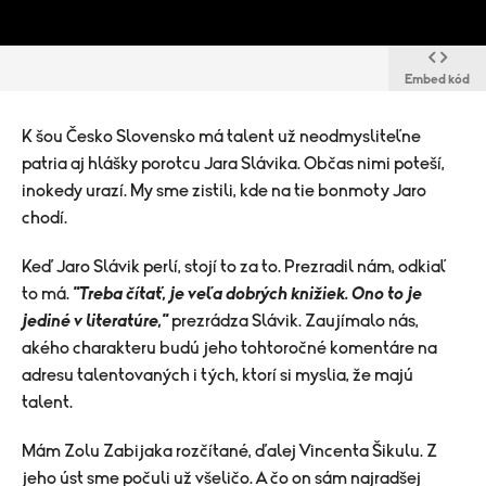
Embed kód
K šou Česko Slovensko má talent už neodmysliteľne
patria aj hlášky porotcu Jara Slávika. Občas nimi poteší,
inokedy urazí. My sme zistili, kde na tie bonmoty Jaro
chodí.
Keď Jaro Slávik perlí, stojí to za to. Prezradil nám, odkiaľ
to má.
"Treba čítať, je veľa dobrých knižiek. Ono to je
jediné v literatúre,"
prezrádza Slávik. Zaujímalo nás,
akého charakteru budú jeho tohtoročné komentáre na
adresu talentovaných i tých, ktorí si myslia, že majú
talent.
Mám Zolu Zabijaka rozčítané, ďalej Vincenta Šikulu. Z
jeho úst sme počuli už všeličo. A čo on sám najradšej