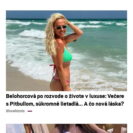
Belohorcová po rozvode o živote v luxuse: Večere
s Pitbullom, súkromné lietadlá... A čo nová láska?
Showbiznis