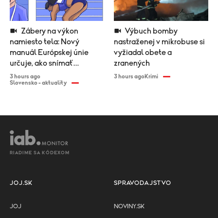
Zábery na výkon
Výbuch bomby
namiesto tela: Nový
nastraženej v mikrobuse si
manuál Európskej únie
vyžiadal obete a
určuje, ako snímať
zranených
športovkyne
3 hours ago
3 hours ago
Krimi
Slovensko - aktuality
RIADIME SA KÓDEXOM
JOJ.SK
SPRAVODAJSTVO
JOJ
NOVINY.SK