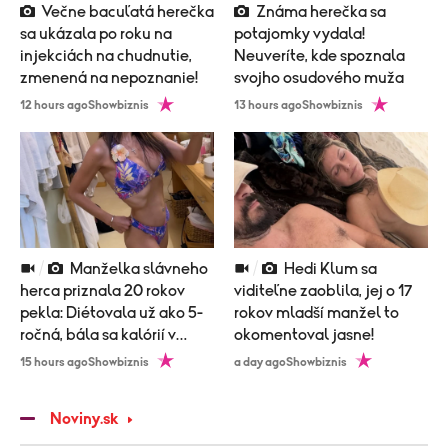
Večne bacuľatá herečka
Známa herečka sa
sa ukázala po roku na
potajomky vydala!
injekciách na chudnutie,
Neuveríte, kde spoznala
zmenená na nepoznanie!
svojho osudového muža
12 hours ago
Showbiznis
13 hours ago
Showbiznis
Manželka slávneho
Hedi Klum sa
herca priznala 20 rokov
viditeľne zaoblila, jej o 17
pekla: Diétovala už ako 5-
rokov mladší manžel to
ročná, bála sa kalórií v
okomentoval jasne!
zubnej paste!
15 hours ago
Showbiznis
a day ago
Showbiznis
Noviny.sk