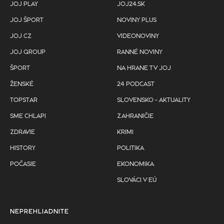
JOJ PLAY
JOJ24.SK
JOJ ŠPORT
NOVINY PLUS
JOJ CZ
VIDEONOVINY
JOJ GROUP
RANNÉ NOVINY
ŠPORT
NA HRANE TV JOJ
ŽENSKÉ
24 PODCAST
TOPSTAR
SLOVENSKO - AKTUALITY
SME CHLAPI
ZAHRANIČIE
ZDRAVIE
KRIMI
HISTORY
POLITIKA
POČASIE
EKONOMIKA
SLOVÁCI V EÚ
NEPREHLIADNITE