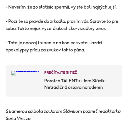
- Neverím, že zo stotisíc spermií, vy ste boli najrýchlejší.
- Pozrite sa pravde do zrkadla, prosím vás. Spravte to pre
seba. Takto nejak vyzerá akusticko-vizuálny teror.
- Toto je naozaj trúbenie na koniec sveta. Jazdci
apokalypsy prídu za zvukov tohto pána.
PREČÍTAJTE SI TIEŽ
Porotca TALENT-u Jaro Slávik:
Netradičná oslava narodenín
S kamerou sa bola za Jarom Slávikom pozrieť redaktorka
Soňa Vincze: