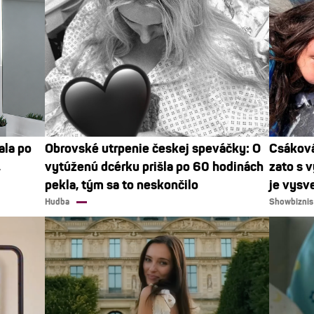
ala po
Obrovské utrpenie českej speváčky: O
Csáková
,
vytúženú dcérku prišla po 60 hodinách
zato s 
pekla, tým sa to neskončilo
je vysve
Hudba
Showbiznis