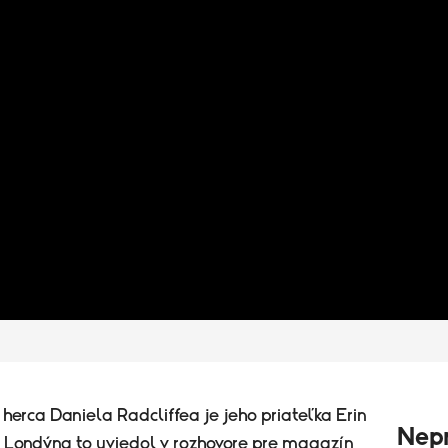
erca Daniela Radcliffea je jeho priateľka Erin
Nepr
 Londýna to uviedol v rozhovore pre magazín