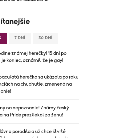
ítanejšie
S
7 DNÍ
30 DNÍ
odine známej herečky! 15 dní po
je koniec, oznámil, že je gay!
bacuľatá herečka sa ukázala po roku
ekciách na chudnutie, zmenená na
anie!
ý na nepoznanie! Známy český
a na Pride prezliekol za ženu!
ávno porodila a už chce štvrté