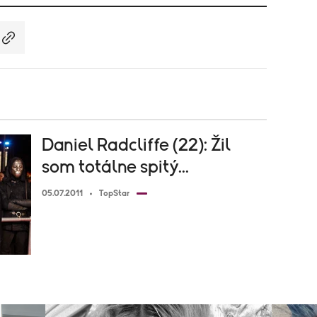
Daniel Radcliffe (22): Žil
som totálne spitý...
05.07.2011
TopStar