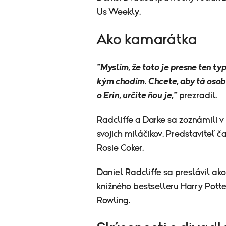
Us Weekly.
Ako kamarátka
"Myslím, že toto je presne ten ty
kým chodím. Chcete, aby tá oso
o Erin, určite ňou je,"
prezradil.
Radcliffe a Darke sa zoznámili 
svojich miláčikov. Predstaviteľ 
Rosie Coker.
Daniel Radcliffe sa preslávil ako
knižného bestselleru Harry Potte
Rowling.