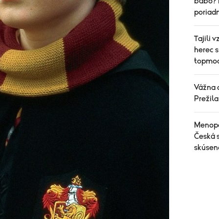
bábo? 
poriad
Tajili 
herec s
topmod
Vážna 
Prežil
Menopa
Česká 
skúseno