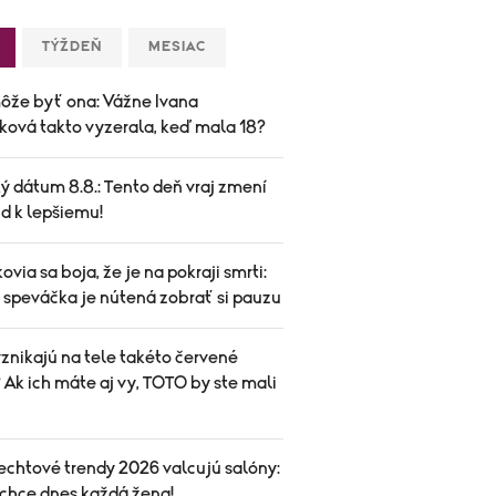
TÝŽDEŇ
MESIAC
ôže byť ona: Vážne Ivana
ková takto vyzerala, keď mala 18?
ý dátum 8.8.: Tento deň vraj zmení
d k lepšiemu!
ovia sa boja, že je na pokraji smrti:
speváčka je nútená zobrať si pauzu
znikajú na tele takéto červené
Ak ich máte aj vy, TOTO by ste mali
echtové trendy 2026 valcujú salóny:
 chce dnes každá žena!