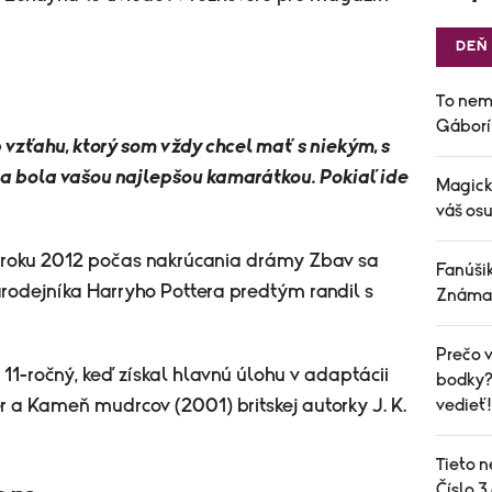
DEŇ
To nem
Gáborí
p vzťahu, ktorý som vždy chcel mať s niekým, s
ba bola vašou najlepšou kamarátkou. Pokiaľ ide
Magick
váš osu
v roku 2012 počas nakrúcania drámy Zbav sa
Fanúšik
čarodejníka Harryho Pottera predtým randil s
Známa 
Prečo v
 11-ročný, keď získal hlavnú úlohu v adaptácii
bodky? 
r a Kameň mudrcov (2001) britskej autorky J. K.
vedieť!
Tieto n
Číslo 3