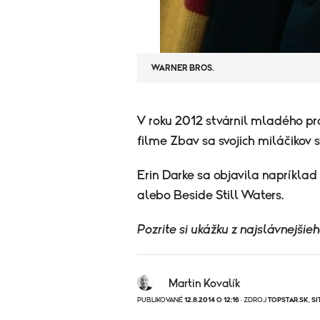
WARNER BROS.
V roku 2012 stvárnil mladého pr
filme Zbav sa svojich miláčikov 
Erin Darke sa objavila napríklad
alebo Beside Still Waters.
Pozrite si ukážku z najslávnejšie
Martin Kovalík
PUBLIKOVANÉ
12.8.2014 O 12:16
· ZDROJ
TOPSTAR.SK
,
SI