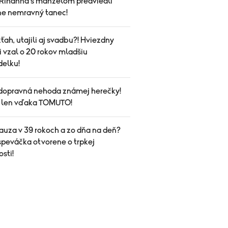
Rihanna s manželom predviedli
ne nemravný tanec!
vzťah, utajili aj svadbu?! Hviezdny
i vzal o 20 rokov mladšiu
elku!
dopravná nehoda známej herečky!
a len vďaka TOMUTO!
uza v 39 rokoch a zo dňa na deň?
speváčka otvorene o trpkej
sti!