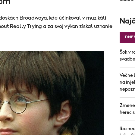
lom
 doskách Broadwaya, kde účinkoval v muzikáli
Najč
ut Really Trying a za svoj výkon získal uznanie
DNE
Šok v r
svadbe 
Večne 
na inj
nepozn
Zmenen
herec s
Iba ned