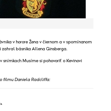
ávnika v horore Žena v čiernom a v spomínanom
si zahral básnika Allena Ginsberga.
 v snímkach Musíme si pohovoriť o Kevinovi
ho filmu Daniela Radcliffa:
TA