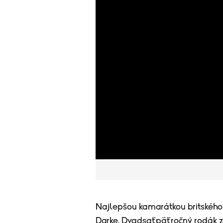
Najlepšou kamarátkou britského h
Darke. Dvadsaťpäťročný rodák z