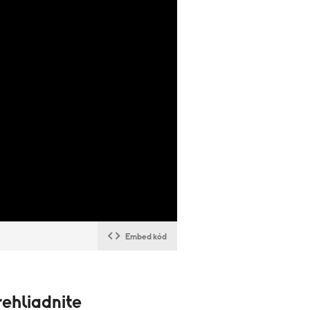
Embed kód
ehliadnite