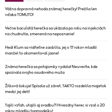
Vážna dopravná nehoda známej herečky! Prežila len
vďaka TOMUTO!
Večne bacuľatá herečka sa ukázala po roku na injekciách
na chudnutie, zmenená na nepoznanie!
Hedi Klum sa viditeľne zaoblila, jej o 17 rokov mladší
manžel to okomentoval jasne!
Známa herečka sa potajomky vydala! Neuveríte, kde
spoznala svojho osudového muža
Žilková šokuje! Spísala už závet, TAKTO rozdelila majetok
medzi jej deti!
Tajili vzťah, utajili aj svadbu?! Hviezdny herec si vzal o 20
rokov mladšiu topmodelku!