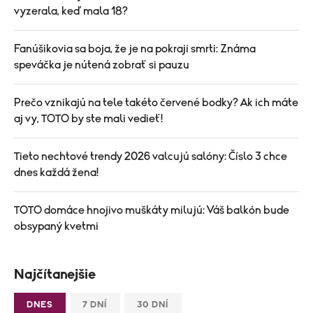
vyzerala, keď mala 18?
Fanúšikovia sa boja, že je na pokraji smrti: Známa
speváčka je nútená zobrať si pauzu
Prečo vznikajú na tele takéto červené bodky? Ak ich máte
aj vy, TOTO by ste mali vedieť!
Tieto nechtové trendy 2026 valcujú salóny: Číslo 3 chce
dnes každá žena!
TOTO domáce hnojivo muškáty milujú: Váš balkón bude
obsypaný kvetmi
Najčítanejšie
DNES
7 DNÍ
30 DNÍ