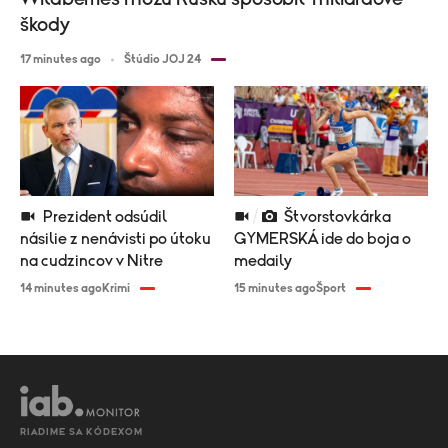
škody
17 minutes ago
Štúdio JOJ 24
Prezident odsúdil
Štvorstovkárka
násilie z nenávisti po útoku
GYMERSKÁ ide do boja o
na cudzincov v Nitre
medaily
14 minutes ago
Krimi
15 minutes ago
Šport
RIADIME SA KÓDEXOM