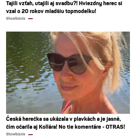
Tajili vzťah, utajili aj svadbu?! Hviezdny herec si
vzal o 20 rokov mladšiu topmodelku!
Showbiznis
Česká herečka sa ukázala v plavkách a je jasné,
čím očarila aj Kollára! No tie komentáre - OTRAS!
Showbiznis