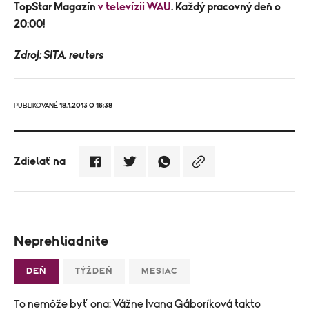
TopStar Magazín
v televízii WAU
. Každý pracovný deň o
20:00!
Zdroj: SITA, reuters
PUBLIKOVANÉ
18.1.2013 O 16:38
Zdielať na
Neprehliadnite
DEŇ
TÝŽDEŇ
MESIAC
To nemôže byť ona: Vážne Ivana Gáboríková takto