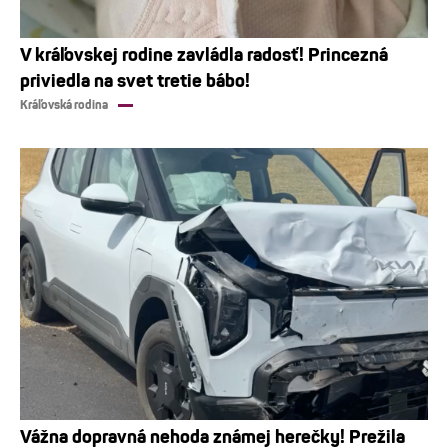
V kráľovskej rodine zavládla radosť! Princezná
priviedla na svet tretie bábo!
Kráľovská rodina
Vážna dopravná nehoda známej herečky! Prežila