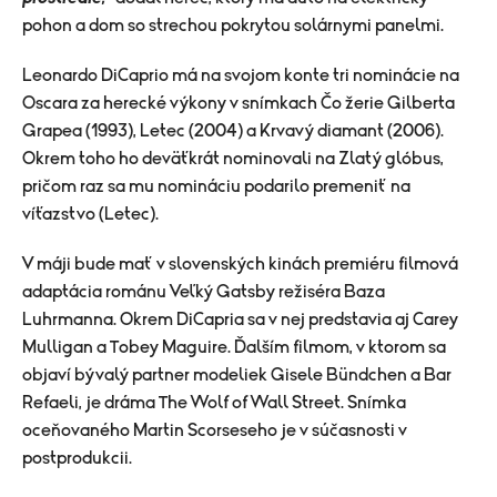
pohon a dom so strechou pokrytou solárnymi panelmi.
Leonardo DiCaprio má na svojom konte tri nominácie na
Oscara za herecké výkony v snímkach Čo žerie Gilberta
Grapea (1993), Letec (2004) a Krvavý diamant (2006).
Okrem toho ho deväťkrát nominovali na Zlatý glóbus,
pričom raz sa mu nomináciu podarilo premeniť na
víťazstvo (Letec).
V máji bude mať v slovenských kinách premiéru filmová
adaptácia románu Veľký Gatsby režiséra Baza
Luhrmanna. Okrem DiCapria sa v nej predstavia aj Carey
Mulligan a Tobey Maguire. Ďalším filmom, v ktorom sa
objaví bývalý partner modeliek Gisele Bündchen a Bar
Refaeli, je dráma The Wolf of Wall Street. Snímka
oceňovaného Martin Scorseseho je v súčasnosti v
postprodukcii.