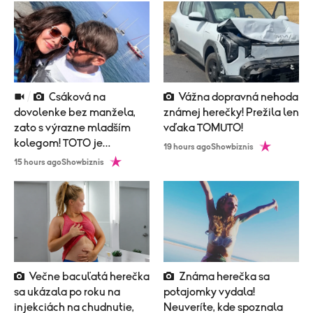
Csáková na
Vážna dopravná nehoda
dovolenke bez manžela,
známej herečky! Prežila len
zato s výrazne mladším
vďaka TOMUTO!
kolegom! TOTO je
19 hours ago
Showbiznis
vysvetlenie!
15 hours ago
Showbiznis
Večne bacuľatá herečka
Známa herečka sa
sa ukázala po roku na
potajomky vydala!
injekciách na chudnutie,
Neuveríte, kde spoznala