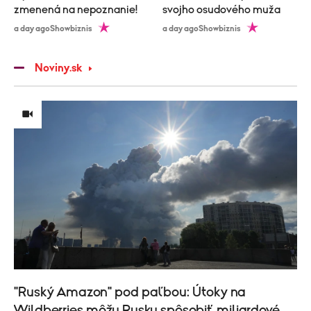
zmenená na nepoznanie!
svojho osudového muža
a day ago
Showbiznis
a day ago
Showbiznis
Noviny.sk
"Ruský Amazon" pod paľbou: Útoky na
Wildberries môžu Rusku spôsobiť miliardové