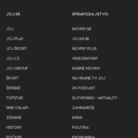
JOJ.SK
SPRAVODAJSTVO
JOJ
NOVINY.SK
JOJ PLAY
JOJ24.SK
JOJ ŠPORT
NOVINY PLUS
JOJ CZ
VIDEONOVINY
JOJ GROUP
RANNÉ NOVINY
ŠPORT
NA HRANE TV JOJ
ŽENSKÉ
24 PODCAST
TOPSTAR
SLOVENSKO - AKTUALITY
SME CHLAPI
ZAHRANIČIE
ZDRAVIE
KRIMI
HISTORY
POLITIKA
POČASIE
EKONOMIKA