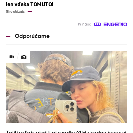
len vďaka TOMUTO!
Showbiznis
Odporúčame
Tajili vzťah, utajili aj svadbu?! Hviezdny herec si