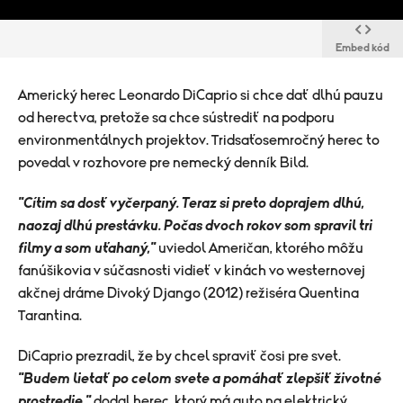
Embed kód
Americký herec Leonardo DiCaprio si chce dať dlhú pauzu
od herectva, pretože sa chce sústrediť na podporu
environmentálnych projektov. Tridsaťosemročný herec to
povedal v rozhovore pre nemecký denník Bild.
"Cítim sa dosť vyčerpaný. Teraz si preto doprajem dlhú,
naozaj dlhú prestávku. Počas dvoch rokov som spravil tri
filmy a som uťahaný,"
uviedol Američan, ktorého môžu
fanúšikovia v súčasnosti vidieť v kinách vo westernovej
akčnej dráme Divoký Django (2012) režiséra Quentina
Tarantina.
DiCaprio prezradil, že by chcel spraviť čosi pre svet.
"Budem lietať po celom svete a pomáhať zlepšiť životné
prostredie,"
dodal herec, ktorý má auto na elektrický