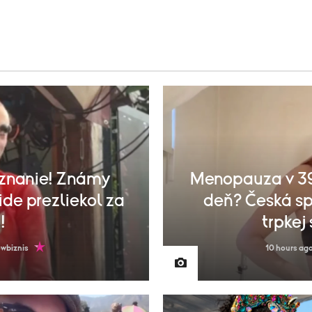
znanie! Známy
Menopauza v 39
ide prezliekol za
deň? Česká sp
!
trpkej
wbiznis
10 hours ag