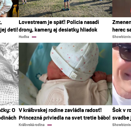
,
Lovestream je späť! Polícia nasadí
Zmenen
ej deti!
drony, kamery aj desiatky hliadok
herec sa
Hudba
Showbiznis
áčky: O
V kráľovskej rodine zavládla radosť!
Šok v r
odinách
Princezná priviedla na svet tretie bábo!
svadbe j
Kráľovská rodina
Showbiznis