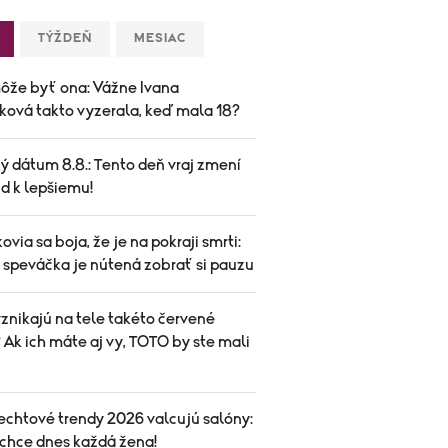
TÝŽDEŇ
MESIAC
ôže byť ona: Vážne Ivana
ková takto vyzerala, keď mala 18?
ý dátum 8.8.: Tento deň vraj zmení
d k lepšiemu!
ovia sa boja, že je na pokraji smrti:
speváčka je nútená zobrať si pauzu
znikajú na tele takéto červené
Ak ich máte aj vy, TOTO by ste mali
echtové trendy 2026 valcujú salóny:
 chce dnes každá žena!