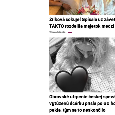
Žilková šokuje! Spísala už závet
TAKTO rozdelila majetok medzi j
Showbiznis
Obrovské utrpenie českej spev
vytúženú dcérku prišla po 60 h
pekla, tým sa to neskončilo