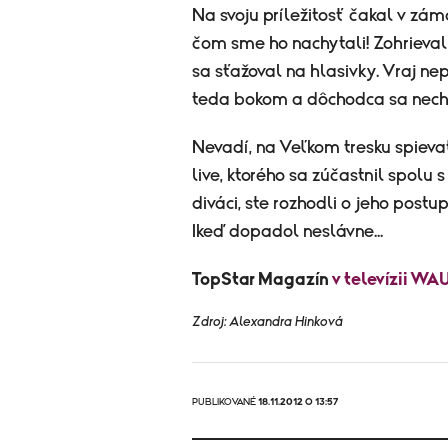
Na svoju príležitosť čakal v zámo
čom sme ho nachytali! Zohrieval s
sa sťažoval na hlasivky. Vraj nep
teda bokom a dôchodca sa nech
Nevadí, na Veľkom tresku spieva
live, ktorého sa zúčastnil spolu s
diváci, ste rozhodli o jeho post
Ikeď dopadol neslávne...
TopStar Magazín
v televízii WA
Zdroj: Alexandra Hinková
PUBLIKOVANÉ
18.11.2012 O 13:57