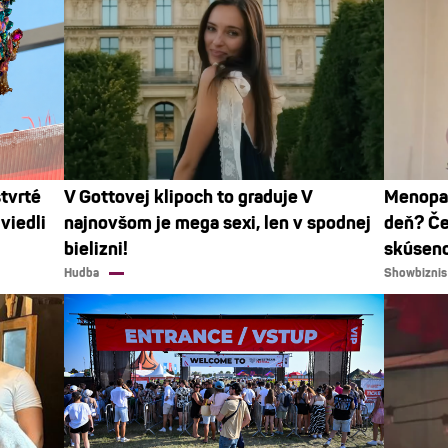
štvrté
V Gottovej klipoch to graduje V
Menopau
viedli
najnovšom je mega sexi, len v spodnej
deň? Če
bielizni!
skúseno
Hudba
Showbiznis