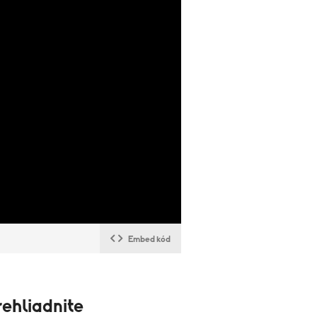
Embed kód
ehliadnite