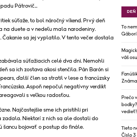
ípadu Pátrovič...
DEŇ
itiek súťaže, to bol náročný víkend. Prvý deň
To nem
la na duete a v nedeľu mala narodeniny.
Gáborí
. Čakanie sa jej vyplatilo. V tento večer dostala
Magick
váš osu
zabávala súťažiacich celé dva dni. Nemohli
eň sa ich zostava akosi stenčila. Pán Barón si
Fanúšik
pears, ďalší člen sa stratil v lese a francúzsky
Známa 
 Francúzska. Aspoň nepočul negatívny verdikt
 zareagovali s veľkou radosťou.
Prečo v
bodky? 
ôzne. Najčastejšie sme ich pristihli pri
vedieť!
a zadala. Niektorí z nich sa ale dostali do
ú šancu bojovať o postup do finále.
Tieto n
Číslo 3