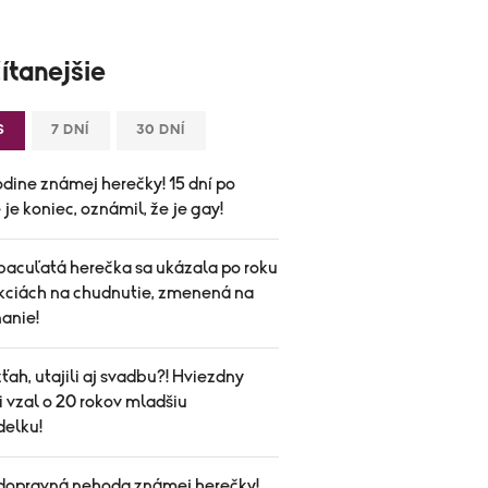
ítanejšie
S
7 DNÍ
30 DNÍ
odine známej herečky! 15 dní po
je koniec, oznámil, že je gay!
bacuľatá herečka sa ukázala po roku
ekciách na chudnutie, zmenená na
anie!
vzťah, utajili aj svadbu?! Hviezdny
i vzal o 20 rokov mladšiu
elku!
dopravná nehoda známej herečky!