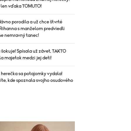
a len vďaka TOMUTO!
ávno porodila a už chce štvrté
Rihanna s manželom predviedli
ne nemravný tanec!
 šokuje! Spísala už závet, TAKTO
la majetok medzi jej deti!
herečka sa potajomky vydala!
íte, kde spoznala svojho osudového