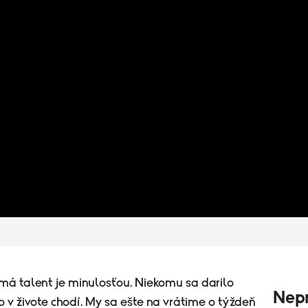
má talent je minulosťou. Niekomu sa darilo
Nepr
o v živote chodí. My sa ešte na vrátime o týždeň