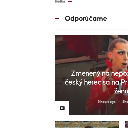
Hudba
Odporúčame
Zmenený na nepo
český herec sa na Pr
ženu
9 hours ago
Sho