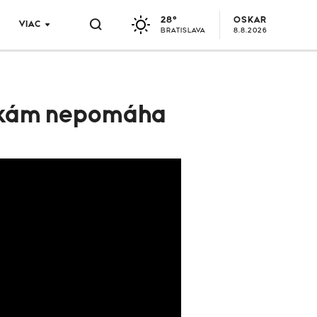
28°
OSKAR
VIAC
BRATISLAVA
8.8.2026
asivkám nepomáha