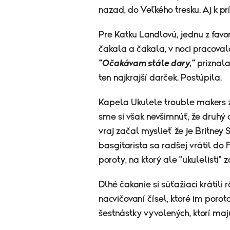
nazad, do Veľkého tresku. Aj k pr
Pre Katku Landlovú, jednu z favor
čakala a čakala, v noci pracova
"Očakávam stále dary,"
priznala
ten najkrajší darček. Postúpila.
Kapela Ukulele trouble makers 
sme si však nevšimnúť, že druhý d
vraj začal myslieť že je Britney S
basgitarista sa radšej vrátil do
poroty, na ktorý ale "ukulelisti"
Dlhé čakanie si súťažiaci krátili r
nacvičovaní čísel, ktoré im porot
šestnástky vyvolených, ktorí maj