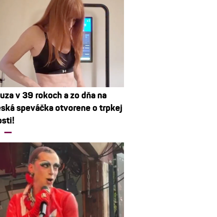
za v 39 rokoch a zo dňa na
ská speváčka otvorene o trpkej
sti!