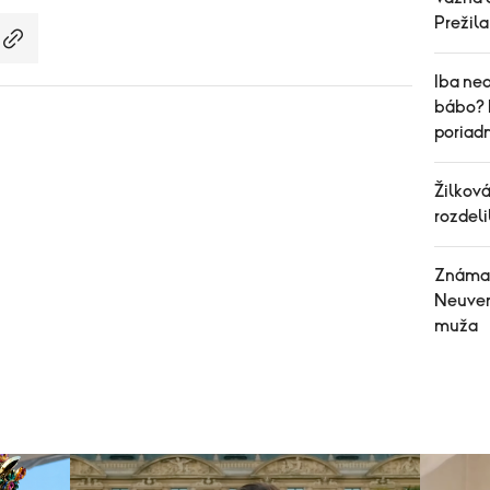
Prežil
Iba ned
bábo? 
poriad
Žilková
rozdeli
Známa 
Neuver
muža