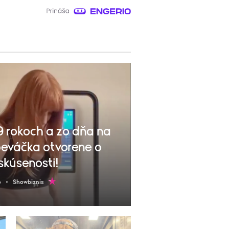
 rokoch a zo dňa na
eváčka otvorene o
 skúsenosti!
o
Showbiznis