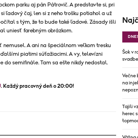
ckom parku aj pán Pátrovič. A predstavte si, pri
i ľadový čaj, len si z neho trošku potiahol a už
Najč
očítal s tým, že to bude také ľadové. Zásady išli
al uniesť farebným obrázkom.
DNE
ť nemusel. A ani na špeciálnom veľkom tresku
Šok v r
 ďalšími piatimi súťažiacimi. A vy, televízni
svadbe 
upe do semifinále. Tam sa ešte nikdy nedostal.
Večne 
na inj
U
. Každý pracovný deň o 20:00!
nepozn
Tajili 
herec s
topmod
Vážna 