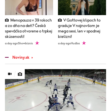
Menopauza v 39 rokoch
V Gottovej klipoch to
a zo dňa na deň? Česká
graduje V najnovšom je
speváčka otvorene o trpkej
mega sexi, len v spodnej
skúsenosti!
bielizni!
a day ago
Showbiznis
a day ago
Hudba
Noviny.sk