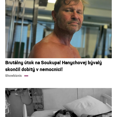
Brutálny útok na Soukupa! Hanychovej bývalý
skončil dobitý v nemocnici!
Showbiznis