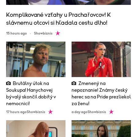
Komplikované vzťahy u Prachařovcov! K
slávnemu otcovi si hľadala cestu dlho!
15 hours ago
Showbiznis
Brutálny útok na
Zmenený na
Soukupa! Hanychovej
nepoznanie! Známy český
bývalý skončil dobitý v
herec sa na Pride prezliekol
nemocnici!
za ženu!
17 hours ago
Showbiznis
a day ago
Showbiznis