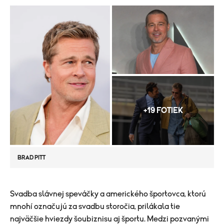
+19 FOTIEK
BRAD PITT
​Svadba slávnej speváčky a amerického športovca, ktorú
mnohí označujú za svadbu storočia, prilákala tie
najväčšie hviezdy šoubiznisu aj športu. Medzi pozvanými