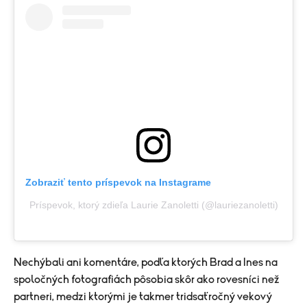
Zobraziť tento príspevok na Instagrame
Príspevok, ktorý zdieľa Laurie Zanoletti (@lauriezanoletti)
Nechýbali ani komentáre, podľa ktorých Brad a Ines na
spoločných fotografiách pôsobia skôr ako rovesníci než
partneri, medzi ktorými je takmer tridsaťročný vekový