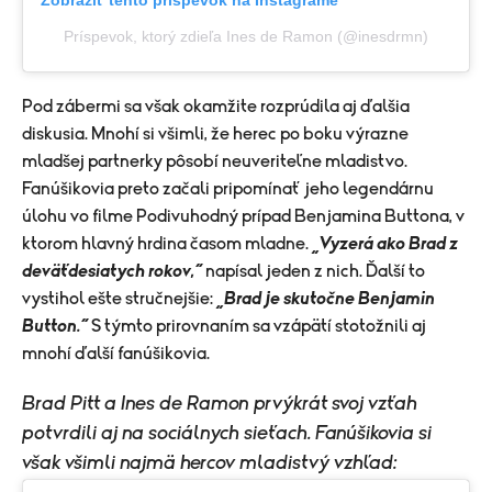
Zobraziť tento príspevok na Instagrame
Príspevok, ktorý zdieľa Ines de Ramon (@inesdrmn)
Pod zábermi sa však okamžite rozprúdila aj ďalšia
diskusia. Mnohí si všimli, že herec po boku výrazne
mladšej partnerky pôsobí neuveriteľne mladistvo.
Fanúšikovia preto začali pripomínať jeho legendárnu
úlohu vo filme Podivuhodný prípad Benjamina Buttona, v
ktorom hlavný hrdina časom mladne.
„Vyzerá ako Brad z
deväťdesiatych rokov,“
napísal jeden z nich. Ďalší to
vystihol ešte stručnejšie:
„Brad je skutočne Benjamin
Button.“
S týmto prirovnaním sa vzápätí stotožnili aj
mnohí ďalší fanúšikovia.
Brad Pitt a Ines de Ramon prvýkrát svoj vzťah
potvrdili aj na sociálnych sieťach. Fanúšikovia si
však všimli najmä hercov mladistvý vzhľad: