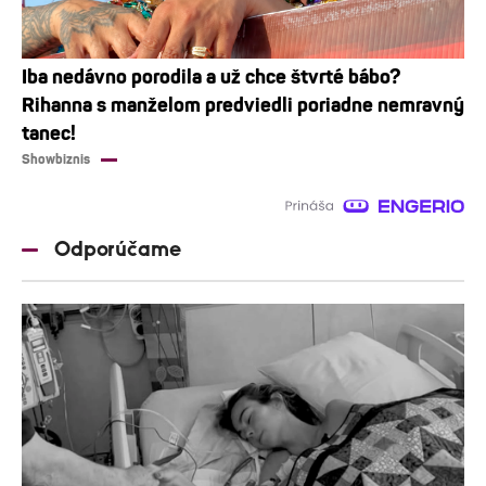
Iba nedávno porodila a už chce štvrté bábo?
Rihanna s manželom predviedli poriadne nemravný
tanec!
Showbiznis
Odporúčame