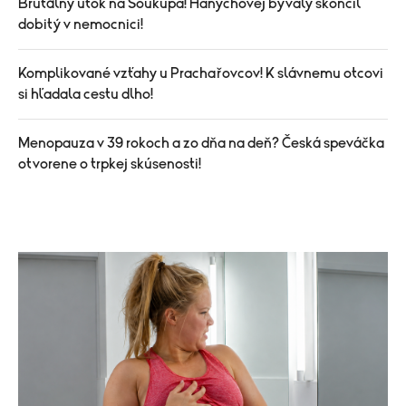
Brutálny útok na Soukupa! Hanychovej bývalý skončil
dobitý v nemocnici!
Komplikované vzťahy u Prachařovcov! K slávnemu otcovi
si hľadala cestu dlho!
Menopauza v 39 rokoch a zo dňa na deň? Česká speváčka
otvorene o trpkej skúsenosti!