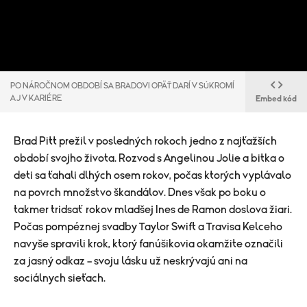
PO NÁROČNOM OBDOBÍ SA BRADOVI OPÄŤ DARÍ V SÚKROMÍ
AJ V KARIÉRE
Embed kód
Brad Pitt prežil v posledných rokoch jedno z najťažších
období svojho života. Rozvod s Angelinou Jolie a bitka o
deti sa ťahali dlhých osem rokov, počas ktorých vyplávalo
na povrch množstvo škandálov. Dnes však po boku o
takmer tridsať rokov mladšej Ines de Ramon doslova žiari.
Počas pompéznej svadby Taylor Swift a Travisa Kelceho
navyše spravili krok, ktorý fanúšikovia okamžite označili
za jasný odkaz – svoju lásku už neskrývajú ani na
sociálnych sieťach.