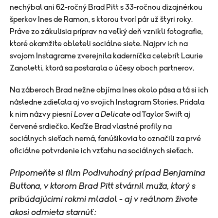
nechýbal ani 62-ročný Brad Pitt s 33-ročnou dizajnérkou
šperkov Ines de Ramon, s ktorou tvorí pár už štyri roky.
Práve zo zákulisia príprav na veľký deň vznikli fotografie,
ktoré okamžite obleteli sociálne siete. Najprv ich na
svojom Instagrame zverejnila kaderníčka celebrít Laurie
Zanoletti, ktorá sa postarala o účesy oboch partnerov.
Na záberoch Brad nežne objíma Ines okolo pása a tá si ich
následne zdieľala aj vo svojich Instagram Stories. Pridala
k nim názvy piesní
Lover
a
Delicate
od Taylor Swift aj
červené srdiečko. Keďže Brad vlastné profily na
sociálnych sieťach nemá, fanúšikovia to označili za prvé
oficiálne potvrdenie ich vzťahu na sociálnych sieťach.
Pripomeňte si film Podivuhodný prípad Benjamina
Buttona, v ktorom Brad Pitt stvárnil muža, ktorý s
pribúdajúcimi rokmi mladol - aj v reálnom živote
akosi odmieta starnúť: