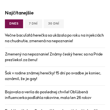
Najčítanejšie
DNES
7 DNÍ
30 DNÍ
Večne bacuľatá herečka sa ukázala po roku na injekciách
na chudnutie, zmenená na nepoznanie!
Zmenený na nepoznanie! Známy český herec sa na Pride
prezliekol za ženu!
Šok v rodine známej herečky! 15 dní po svadbe je koniec,
oznámil, že je gay!
Bojovala a verila do poslednej chvíle! Obľúbená
influencerka podľahla rakovine, mala len 26 rokov