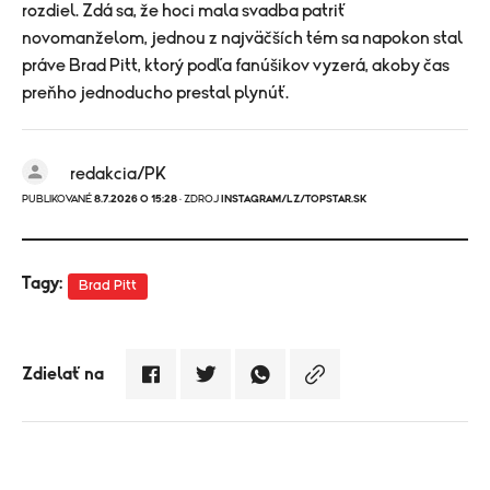
rozdiel. Zdá sa, že hoci mala svadba patriť
novomanželom, jednou z najväčších tém sa napokon stal
práve Brad Pitt, ktorý podľa fanúšikov vyzerá, akoby čas
preňho jednoducho prestal plynúť.
redakcia/PK
PUBLIKOVANÉ
8.7.2026 O 15:28
· ZDROJ
INSTAGRAM/LZ/TOPSTAR.SK
Tagy:
Brad Pitt
Zdielať na