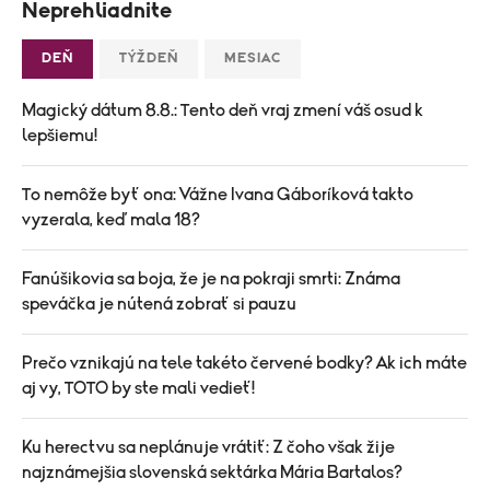
Neprehliadnite
DEŇ
TÝŽDEŇ
MESIAC
Magický dátum 8.8.: Tento deň vraj zmení váš osud k
lepšiemu!
To nemôže byť ona: Vážne Ivana Gáboríková takto
vyzerala, keď mala 18?
Fanúšikovia sa boja, že je na pokraji smrti: Známa
speváčka je nútená zobrať si pauzu
Prečo vznikajú na tele takéto červené bodky? Ak ich máte
aj vy, TOTO by ste mali vedieť!
Ku herectvu sa neplánuje vrátiť: Z čoho však žije
najznámejšia slovenská sektárka Mária Bartalos?