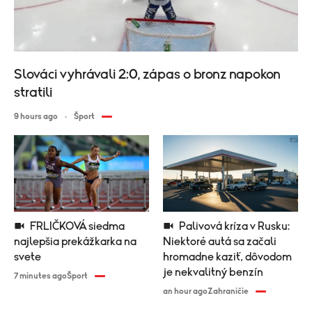
Slováci vyhrávali 2:0, zápas o bronz napokon
stratili
9 hours ago
Šport
FRLIČKOVÁ siedma
Palivová kríza v Rusku:
najlepšia prekážkarka na
Niektoré autá sa začali
svete
hromadne kaziť, dôvodom
je nekvalitný benzín
7 minutes ago
Šport
an hour ago
Zahraničie