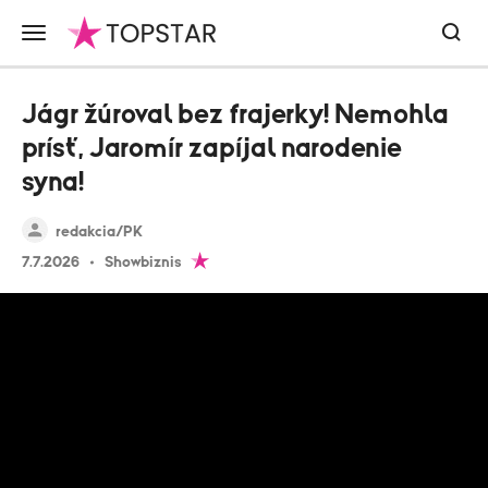
Jágr žúroval bez frajerky! Nemohla
prísť, Jaromír zapíjal narodenie
syna!
redakcia/PK
7.7.2026
Showbiznis