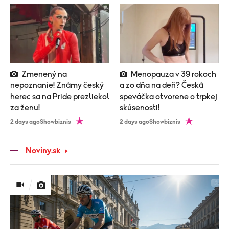
Zmenený na
Menopauza v 39 rokoch
nepoznanie! Známy český
a zo dňa na deň? Česká
herec sa na Pride prezliekol
speváčka otvorene o trpkej
za ženu!
skúsenosti!
2 days ago
Showbiznis
2 days ago
Showbiznis
Noviny.sk