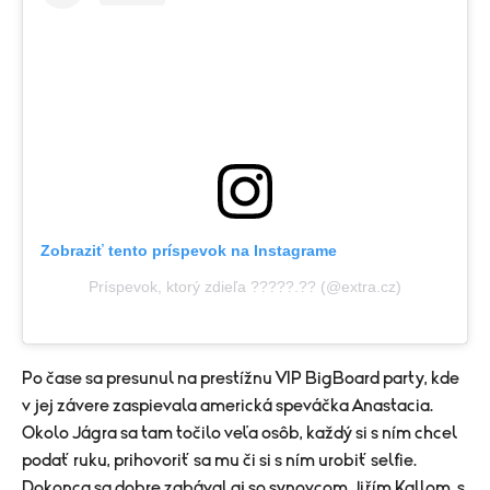
Zobraziť tento príspevok na Instagrame
Príspevok, ktorý zdieľa ?????.?? (@extra.cz)
Po čase sa presunul na prestížnu VIP BigBoard party, kde
v jej závere zaspievala americká speváčka Anastacia.
Okolo Jágra sa tam točilo veľa osôb, každý si s ním chcel
podať ruku, prihovoriť sa mu či si s ním urobiť selfie.
Dokonca sa dobre zabával aj so synovcom Jiřím Kallom, s