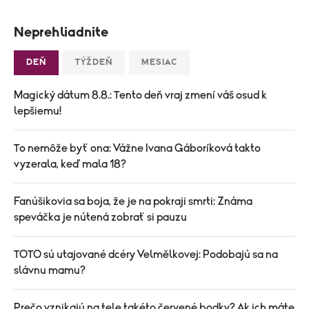
Neprehliadnite
DEŇ
TÝŽDEŇ
MESIAC
Magický dátum 8.8.: Tento deň vraj zmení váš osud k
lepšiemu!
To nemôže byť ona: Vážne Ivana Gáboríková takto
vyzerala, keď mala 18?
Fanúšikovia sa boja, že je na pokraji smrti: Známa
speváčka je nútená zobrať si pauzu
TOTO sú utajované dcéry Velmělkovej: Podobajú sa na
slávnu mamu?
Prečo vznikajú na tele takéto červené bodky? Ak ich máte