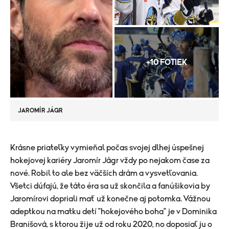
+10 FOTIEK
JAROMÍR JÁGR
​​Krásne priateľky vymieňal počas svojej dlhej úspešnej
hokejovej kariéry Jaromír Jágr vždy po nejakom čase za
nové. Robil to ale bez väčších drám a vysvetľovania.
Všetci dúfajú, že táto éra sa už skončila a fanúšikovia by
Jaromírovi dopriali mať už konečne aj potomka. Vážnou
adeptkou na matku detí "hokejového boha" je v Dominika
Branišová, s ktorou žije už od roku 2020, no doposiaľ ju o