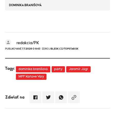
DOMINIKA BRANIŠOVÁ
redakcia/PK
PUBLIKOVANÉ
7.7.2026 O 8:43
· ZDROJ
BLESK.CZ/TOPSTAR.SK
Tagy:
dominika branišová
párty
Jaromír Jágr
MFF Karlove Vary
Zdielať na