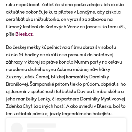
ruku nepožiadal. Zatiaľ čo si ona podľa zdroja z ich okolia
aktuálne dokončuje kurz pilates v Londýne, aby získala
certifikát ako inštruktorka, on vyrazil za zábavou na
filmový festival do Karlových Varov a zjavne si to tam užil,
píše
Blesk.cz
.
​Do českej mekky kúpeľníctva a filmu dorazil v sobotu
okolo 16. hodiny a zakrátko sa presunul do hotelovej
záhrady, v ktorej sa práve konala Mumm party na oslavu
narodenia druhého syna Adama módnej návrhárky
Zuzany Lešák Černej, blízkej kamarátky Dominiky
Branišovej. Šampanské pritom tieklo prúdom, doprial si ho
aj Jaromír v spoločnosti futbalistu Davida Limberského a
jeho manželky Lenky, či expartnera Dominiky Myslivcovej
Zdeňka Chytila a iných hostí. A ako uviedli v Blesku, bol to
len začiatok pánskej jazdy legendárneho hokejistu.