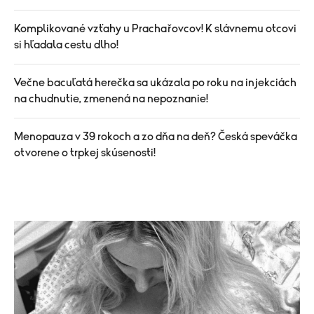
Komplikované vzťahy u Prachařovcov! K slávnemu otcovi
si hľadala cestu dlho!
Večne bacuľatá herečka sa ukázala po roku na injekciách
na chudnutie, zmenená na nepoznanie!
Menopauza v 39 rokoch a zo dňa na deň? Česká speváčka
otvorene o trpkej skúsenosti!