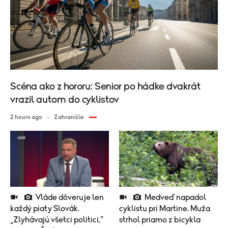
Scéna ako z hororu: Senior po hádke dvakrát
vrazil autom do cyklistov
2 hours ago
Zahraničie
Vláde dôveruje len
Medveď napadol
každý piaty Slovák.
cyklistu pri Martine. Muža
„Zlyhávajú všetci politici,“
strhol priamo z bicykla