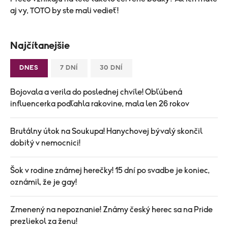
aj vy, TOTO by ste mali vedieť!
Najčítanejšie
DNES
7 DNÍ
30 DNÍ
Bojovala a verila do poslednej chvíle! Obľúbená
influencerka podľahla rakovine, mala len 26 rokov
Brutálny útok na Soukupa! Hanychovej bývalý skončil
dobitý v nemocnici!
Šok v rodine známej herečky! 15 dní po svadbe je koniec,
oznámil, že je gay!
Zmenený na nepoznanie! Známy český herec sa na Pride
prezliekol za ženu!