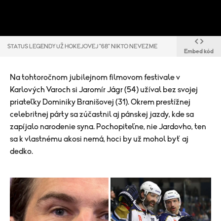
STATUS LEGENDY UŽ HOKEJOVEJ "68" NIKTO NEVEZME
Embed kód
Na tohtoročnom jubilejnom filmovom festivale v
Karlových Varoch si Jaromír Jágr (54) užíval bez svojej
priateľky Dominiky Branišovej (31). Okrem prestížnej
celebritnej párty sa zúčastnil aj pánskej jazdy, kde sa
zapíjalo narodenie syna. Pochopiteľne, nie Jardovho, ten
sa k vlastnému akosi nemá, hoci by už mohol byť aj
dedko.