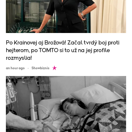
Po Krainovej aj Brožová! Začal tvrdý boj proti
hejterom, po TOMTO si to už na jej profile
rozmyslia!
an hour ago
Showbiznis