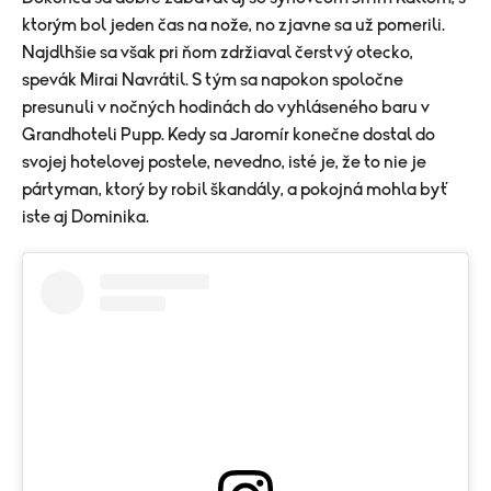
ktorým bol jeden čas na nože, no zjavne sa už pomerili.
Najdlhšie sa však pri ňom zdržiaval čerstvý otecko,
spevák Mirai Navrátil. S tým sa napokon spoločne
presunuli v nočných hodinách do vyhláseného baru v
Grandhoteli Pupp. Kedy sa Jaromír konečne dostal do
svojej hotelovej postele, nevedno, isté je, že to nie je
pártyman, ktorý by robil škandály, a pokojná mohla byť
iste aj Dominika.