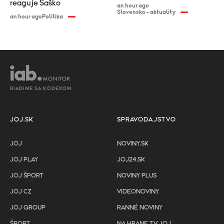
reaguje Šaško
an hour ago
Slovensko - aktuality
an hour ago
Politika
RIADIME SA KÓDEXOM
JOJ.SK
SPRAVODAJSTVO
JOJ
NOVINY.SK
JOJ PLAY
JOJ24.SK
JOJ ŠPORT
NOVINY PLUS
JOJ CZ
VIDEONOVINY
JOJ GROUP
RANNÉ NOVINY
ŠPORT
NA HRANE TV JOJ