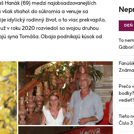
áš Hanák (69) medzi najobsadzovanejších
Nepr
 však stiahol do súkromia a venuje sa
ije idylický rodinný život, o to viac prekvapilo,
DEŇ
 už v roku 2020 rozviedol so svojou druhou
ajú syna Tomáša. Obaja podnikajú kúsok od
To nem
Gáborí
Fanúšik
Známa 
Prečo v
bodky? 
vedieť!
Tieto n
Číslo 3