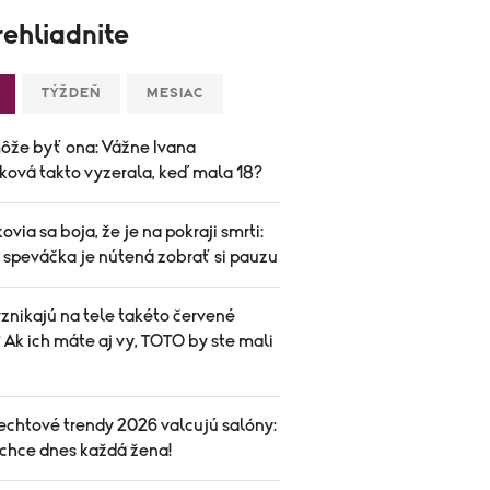
ehliadnite
TÝŽDEŇ
MESIAC
ôže byť ona: Vážne Ivana
ková takto vyzerala, keď mala 18?
ovia sa boja, že je na pokraji smrti:
speváčka je nútená zobrať si pauzu
znikajú na tele takéto červené
Ak ich máte aj vy, TOTO by ste mali
echtové trendy 2026 valcujú salóny:
 chce dnes každá žena!