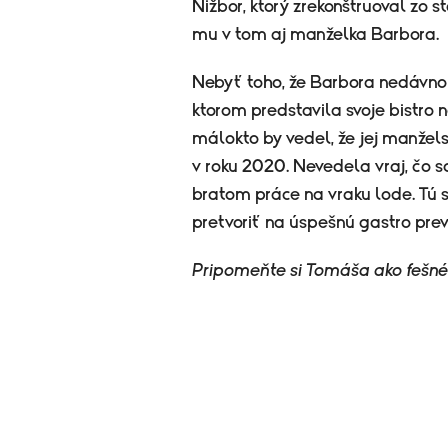
Nižbor, ktorý zrekonštruoval zo s
mu v tom aj manželka Barbora.
Nebyť toho, že Barbora nedávno
ktorom predstavila svoje bistro 
málokto by vedel, že jej manže
v roku 2020. Nevedela vraj, čo 
bratom práce na vraku lode. Tú s
pretvoriť na úspešnú gastro pre
Pripomeňte si Tomáša ako fešné