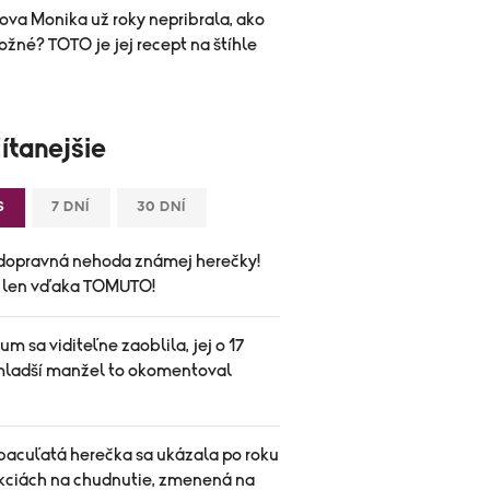
ova Monika už roky nepribrala, ako
ožné? TOTO je jej recept na štíhle
ítanejšie
S
7 DNÍ
30 DNÍ
dopravná nehoda známej herečky!
a len vďaka TOMUTO!
um sa viditeľne zaoblila, jej o 17
mladší manžel to okomentoval
bacuľatá herečka sa ukázala po roku
ekciách na chudnutie, zmenená na