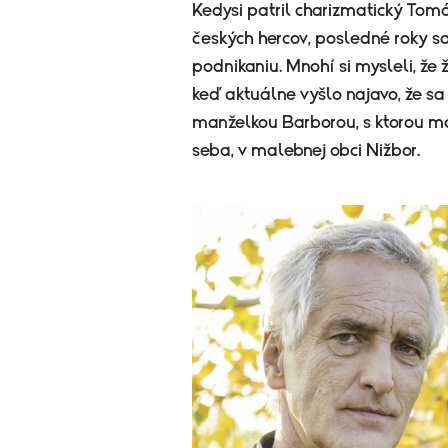
Kedysi patril charizmatický Tom
českých hercov, posledné roky sa
podnikaniu. Mnohí si mysleli, že ž
keď aktuálne vyšlo najavo, že sa
manželkou Barborou, s ktorou m
seba, v malebnej obci Nižbor.