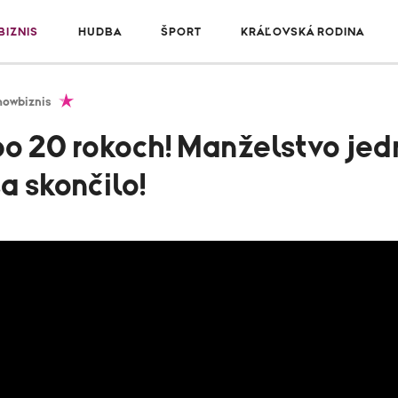
IZNIS
HUDBA
ŠPORT
KRÁĽOVSKÁ RODINA
howbiznis
po 20 rokoch! Manželstvo jed
a skončilo!