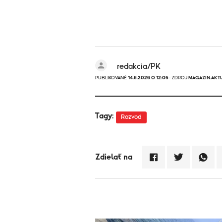
redakcia/PK
PUBLIKOVANÉ
14.6.2026 O 12:05
· ZDROJ
MAGAZIN.AKT
Tagy:
Rozvod
Zdielať na