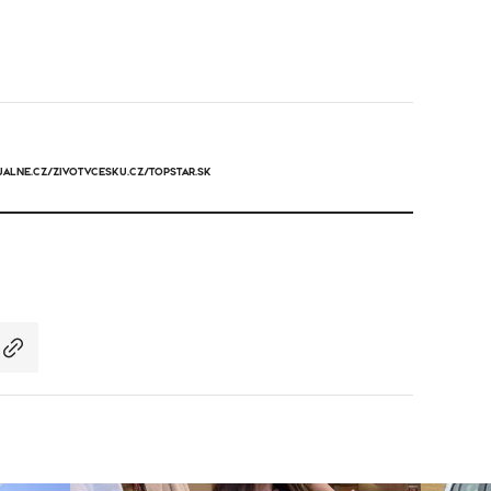
UALNE.CZ/ZIVOTVCESKU.CZ/TOPSTAR.SK