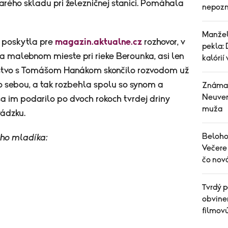
tarého skladu pri železničnej stanici. Pomáhala
nepozn
Manžel
 poskytla pre
magazin.aktualne.cz
rozhovor, v
pekla: 
na malebnom mieste pri rieke Berounka, asi len
kalórií
lstvo s Tomášom Hanákom skončilo rozvodom už
so sebou, a tak rozbehla spolu so synom a
Známa 
Neuver
a im podarilo po dvoch rokoch tvrdej driny
muža
vádzku.
Belohor
ho mladíka:
Večere 
čo nov
Tvrdý p
obvinen
filmov