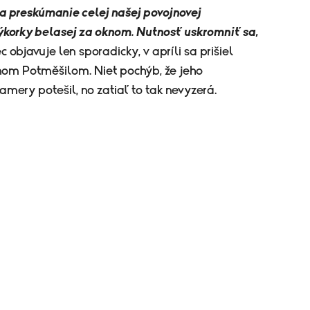
na preskúmanie celej našej povojnovej
ýkorky belasej za oknom. Nutnosť uskromniť sa,
c objavuje len sporadicky, v apríli sa prišiel
nom Potměšilom. Niet pochýb, že jeho
amery potešil, no zatiaľ to tak nevyzerá.