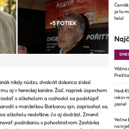
Černák
je to m
telo!
+5 FOTIEK
Najč
DNE
Vážna 
Prežil
anák nikdy núdzu, dvakrát dokonca získal
mu aj v hereckej kariére. Žiaľ, napriek úspechom
Hedi Kl
rokov 
iadať s alkoholom a rozhodol sa podstúpiť
jasne!
narodil s manželkou Barborou syn, zaprisahal sa,
sa alkoholu nedotkne, čo aj dodržal. Zmenil
Večne 
venovať podnikaniu s pohostinstvom Zastávka
na inj