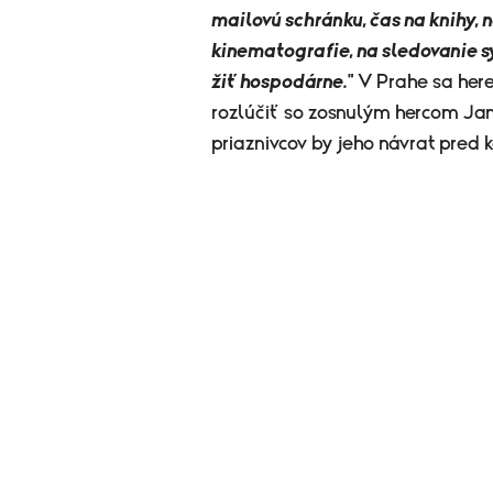
mailovú schránku, čas na knihy, 
kinematografie, na sledovanie s
žiť hospodárne.
" V Prahe sa here
rozlúčiť so zosnulým hercom Ja
priaznivcov by jeho návrat pred k