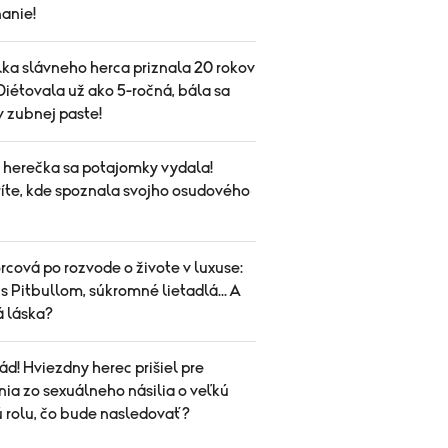
anie!
ka slávneho herca priznala 20 rokov
Diétovala už ako 5-ročná, bála sa
 v zubnej paste!
herečka sa potajomky vydala!
íte, kde spoznala svojho osudového
cová po rozvode o živote v luxuse:
s Pitbullom, súkromné lietadlá... A
á láska?
ád! Hviezdny herec prišiel pre
ia zo sexuálneho násilia o veľkú
ú rolu, čo bude nasledovať?