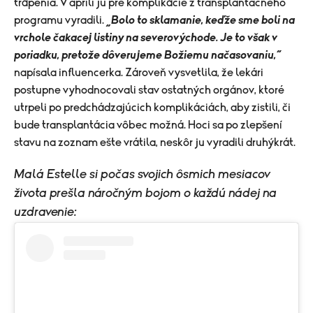
trápenia. V apríli ju pre komplikácie z transplantačného
programu vyradili.
„Bolo to sklamanie, keďže sme boli na
vrchole čakacej listiny na severovýchode. Je to však v
poriadku, pretože dôverujeme Božiemu načasovaniu,“
napísala influencerka. Zároveň vysvetlila, že lekári
postupne vyhodnocovali stav ostatných orgánov, ktoré
utrpeli po predchádzajúcich komplikáciách, aby zistili, či
bude transplantácia vôbec možná. Hoci sa po zlepšení
stavu na zoznam ešte vrátila, neskôr ju vyradili druhýkrát.
Malá Estelle si počas svojich ôsmich mesiacov
života prešla náročným bojom o každú nádej na
uzdravenie: