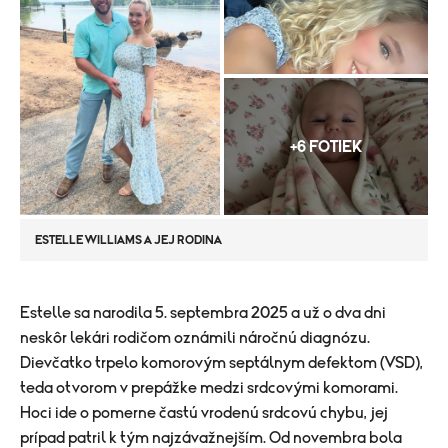
+6 FOTIEK
ESTELLE WILLIAMS A JEJ RODINA
​Estelle sa narodila 5. septembra 2025 a už o dva dni
neskôr lekári rodičom oznámili náročnú diagnózu.
Dievčatko trpelo komorovým septálnym defektom (VSD),
teda otvorom v prepážke medzi srdcovými komorami.
Hoci ide o pomerne častú vrodenú srdcovú chybu, jej
prípad patril k tým najzávažnejším. Od novembra bola