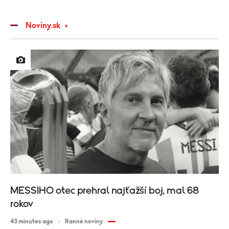
Noviny.sk
MESSIHO otec prehral najťažší boj, mal 68
rokov
43 minutes ago
Ranné noviny