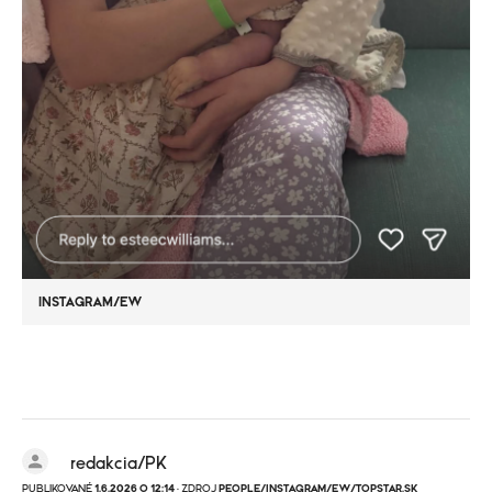
INSTAGRAM/EW
redakcia/PK
PUBLIKOVANÉ
1.6.2026 O 12:14
· ZDROJ
PEOPLE/INSTAGRAM/EW/TOPSTAR.SK