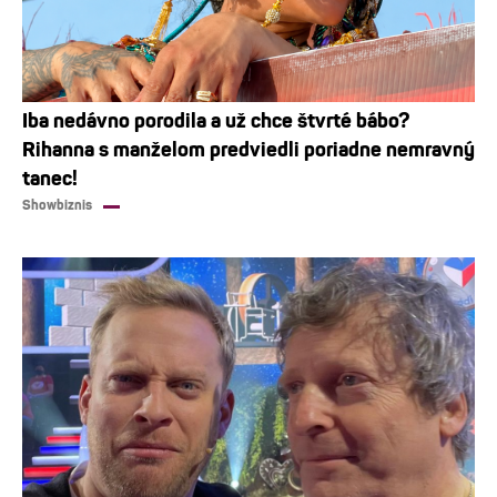
Iba nedávno porodila a už chce štvrté bábo?
Rihanna s manželom predviedli poriadne nemravný
tanec!
Showbiznis