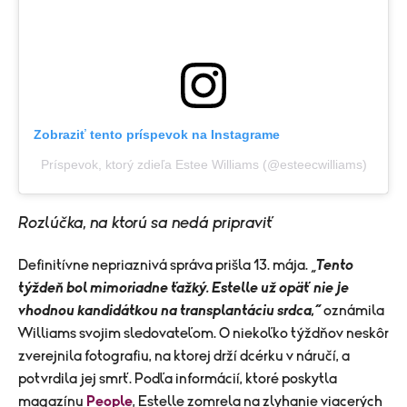
Zobraziť tento príspevok na Instagrame
Príspevok, ktorý zdieľa Estee Williams (@esteecwilliams)
Rozlúčka, na ktorú sa nedá pripraviť
Definitívne nepriaznivá správa prišla 13. mája. „
Tento
týždeň bol mimoriadne ťažký. Estelle už opäť nie je
vhodnou kandidátkou na transplantáciu srdca,“
oznámila
Williams svojim sledovateľom. O niekoľko týždňov neskôr
zverejnila fotografiu, na ktorej drží dcérku v náručí, a
potvrdila jej smrť. Podľa informácií, ktoré poskytla
magazínu
People
, Estelle zomrela na zlyhanie viacerých