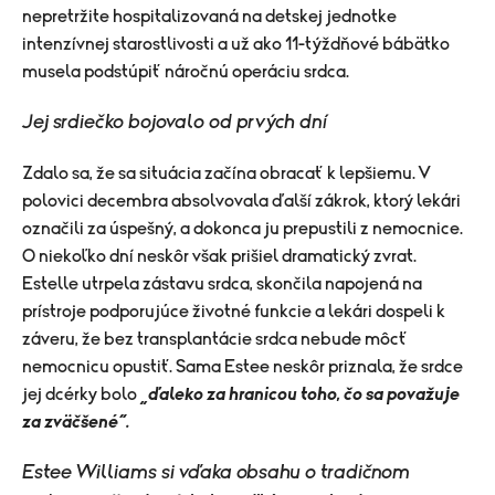
nepretržite hospitalizovaná na detskej jednotke
intenzívnej starostlivosti a už ako 11-týždňové bábätko
musela podstúpiť náročnú operáciu srdca.
Jej srdiečko bojovalo od prvých dní
Zdalo sa, že sa situácia začína obracať k lepšiemu. V
polovici decembra absolvovala ďalší zákrok, ktorý lekári
označili za úspešný, a dokonca ju prepustili z nemocnice.
O niekoľko dní neskôr však prišiel dramatický zvrat.
Estelle utrpela zástavu srdca, skončila napojená na
prístroje podporujúce životné funkcie a lekári dospeli k
záveru, že bez transplantácie srdca nebude môcť
nemocnicu opustiť. Sama Estee neskôr priznala, že srdce
jej dcérky bolo
„ďaleko za hranicou toho, čo sa považuje
za zväčšené“.
Estee Williams si vďaka obsahu o tradičnom