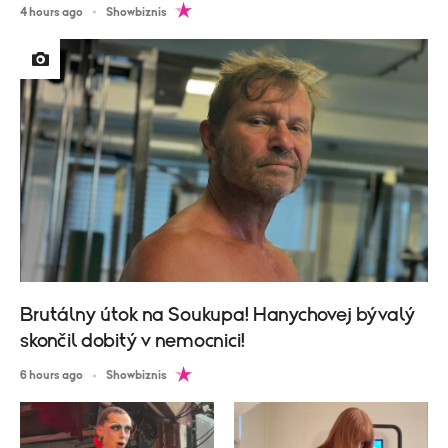
4 hours ago
Showbiznis
Brutálny útok na Soukupa! Hanychovej bývalý
skončil dobitý v nemocnici!
6 hours ago
Showbiznis