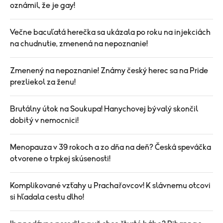
oznámil, že je gay!
Večne bacuľatá herečka sa ukázala po roku na injekciách
na chudnutie, zmenená na nepoznanie!
Zmenený na nepoznanie! Známy český herec sa na Pride
prezliekol za ženu!
Brutálny útok na Soukupa! Hanychovej bývalý skončil
dobitý v nemocnici!
Menopauza v 39 rokoch a zo dňa na deň? Česká speváčka
otvorene o trpkej skúsenosti!
Komplikované vzťahy u Prachařovcov! K slávnemu otcovi
si hľadala cestu dlho!