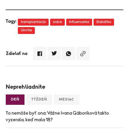
Tagy:
transplantácia
srdce
Influencerka
Bábätko
Úmrtie
Zdielať na
Neprehliadnite
DEŇ
TÝŽDEŇ
MESIAC
To nemôže byť ona: Vážne Ivana Gáboríková takto
vyzerala, keď mala 18?