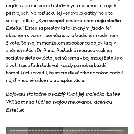
orgánov po mesiacoch strávených na nemocničných
prístrojoch. Na rozlúčku jej venovala krátky, no o to
silnejší odkaz:
„Kým sa opäť nestretneme, moja sladká
Estelle.“
Estee sa preslávila takzvaným „tradwife“
obsahom o varení, domácnosti a tradičnom rodinnom
živote. So svojím manželom sa dokonca objavila aj v
známej relácii Dr. Phila. Posledné mesiace však jej
sociálne siete ovládla jediná téma – boj malej Estelle o
život. Tisíce ľudí sledovali každý pokrok aj každú
komplikáciu a verili, že sa pre dievčatko napokon podarí
nájsť vhodné srdce na transplantáciu.
Bojovali statočne o každý tlkot jej srdiečka. Estee
Williams sa lúči so svojou milovanou dcérkou
Estelle: