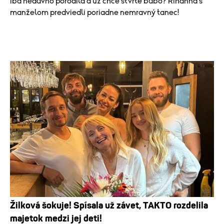
Iba nedávno porodila a už chce štvrté bábo? Rihanna s
manželom predviedli poriadne nemravný tanec!
Žilková šokuje! Spísala už závet, TAKTO rozdelila
majetok medzi jej deti!