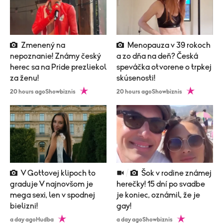
Zmenený na
Menopauza v 39 rokoch
nepoznanie! Známy český
a zo dňa na deň? Česká
herec sa na Pride prezliekol
speváčka otvorene o trpkej
za ženu!
skúsenosti!
20 hours ago
Showbiznis
20 hours ago
Showbiznis
V Gottovej klipoch to
Šok v rodine známej
graduje V najnovšom je
herečky! 15 dní po svadbe
mega sexi, len v spodnej
je koniec, oznámil, že je
bielizni!
gay!
a day ago
Hudba
a day ago
Showbiznis