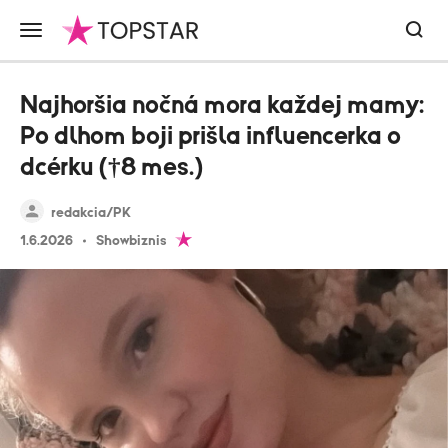
Najhoršia nočná mora každej mamy:
Po dlhom boji prišla influencerka o
dcérku (†8 mes.)
redakcia/PK
1.6.2026
Showbiznis