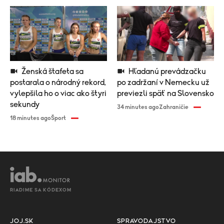
Ženská štafeta sa
Hľadanú prevádzačku
postarala o národný rekord,
po zadržaní v Nemecku už
vylepšila ho o viac ako štyri
previezli späť na Slovensko
sekundy
34 minutes ago
Zahraničie
18 minutes ago
Šport
RIADIME SA KÓDEXOM
JOJ.SK
SPRAVODAJSTVO