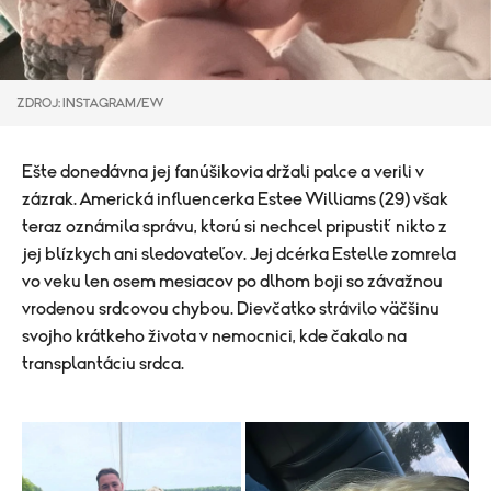
ZDROJ: INSTAGRAM/EW
Ešte donedávna jej fanúšikovia držali palce a verili v
zázrak. Americká influencerka Estee Williams (29) však
teraz oznámila správu, ktorú si nechcel pripustiť nikto z
jej blízkych ani sledovateľov. Jej dcérka Estelle zomrela
vo veku len osem mesiacov po dlhom boji so závažnou
vrodenou srdcovou chybou. Dievčatko strávilo väčšinu
svojho krátkeho života v nemocnici, kde čakalo na
transplantáciu srdca.