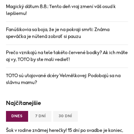
Magický dátum 8.8.: Tento deň vraj zmení váš osud k
lepšiemu!
Fanúšikovia sa boja, že je na pokraji smrti: Známa
speváčka je nútená zobrať si pauzu
Prečo vznikajú na tele takéto červené bodky? Ak ich máte
aj vy, TOTO by ste mali vedieť!
TOTO sú utajované dcéry Velmělkovej: Podobajú sa na
slávnu mamu?
Najčítanejšie
DNES
7 DNÍ
30 DNÍ
Šok v rodine známej herečky! 15 dní po svadbe je koniec,