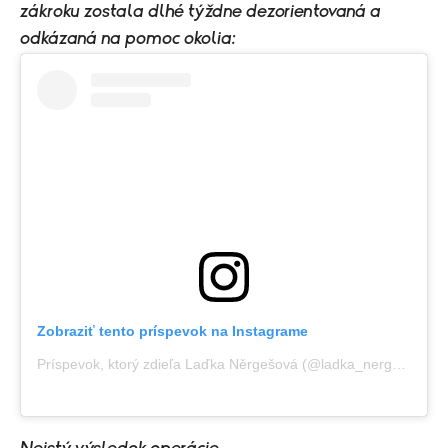
zákroku zostala dlhé týždne dezorientovaná a
odkázaná na pomoc okolia:
Zobraziť tento príspevok na Instagrame
Príspevok, ktorý zdieľa Laďka Něrgešová (@ladka_nergesova)