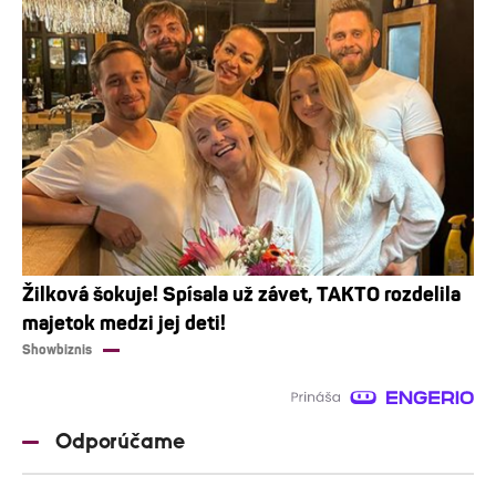
Žilková šokuje! Spísala už závet, TAKTO rozdelila
majetok medzi jej deti!
Showbiznis
Odporúčame