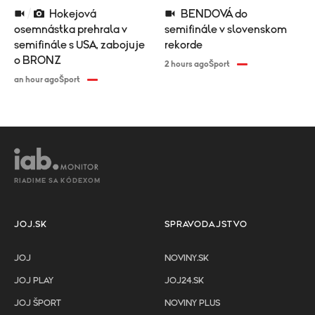
Hokejová
BENDOVÁ do
osemnástka prehrala v
semifinále v slovenskom
semifinále s USA, zabojuje
rekorde
o BRONZ
2 hours ago
Šport
an hour ago
Šport
RIADIME SA KÓDEXOM
JOJ.SK
SPRAVODAJSTVO
JOJ
NOVINY.SK
JOJ PLAY
JOJ24.SK
JOJ ŠPORT
NOVINY PLUS