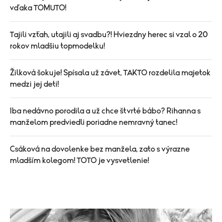
vďaka TOMUTO!
Tajili vzťah, utajili aj svadbu?! Hviezdny herec si vzal o 20
rokov mladšiu topmodelku!
Žilková šokuje! Spísala už závet, TAKTO rozdelila majetok
medzi jej deti!
Iba nedávno porodila a už chce štvrté bábo? Rihanna s
manželom predviedli poriadne nemravný tanec!
Csáková na dovolenke bez manžela, zato s výrazne
mladším kolegom! TOTO je vysvetlenie!