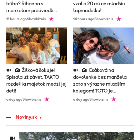
bábo? Rihanna s
vzal o 20 rokov mladšiu
manželom predviedli
topmodelku!
poriadne nemravný tanec!
11 hours ago
Showbiznis
14 hours ago
Showbiznis
Žilková šokuje!
Csáková na
Spísala už závet, TAKTO
dovolenke bez manžela,
rozdelila majetok medzi jej
zato s výrazne mladším
deti!
kolegom! TOTO je
vysvetlenie!
a day ago
Showbiznis
a day ago
Showbiznis
Noviny.sk