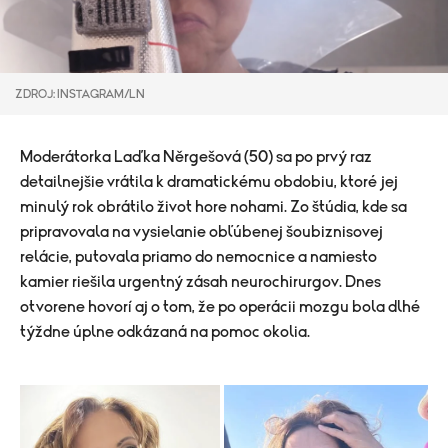
ZDROJ: INSTAGRAM/LN
Moderátorka Laďka Něrgešová (50) sa po prvý raz
detailnejšie vrátila k dramatickému obdobiu, ktoré jej
minulý rok obrátilo život hore nohami. Zo štúdia, kde sa
pripravovala na vysielanie obľúbenej šoubiznisovej
relácie, putovala priamo do nemocnice a namiesto
kamier riešila urgentný zásah neurochirurgov. Dnes
otvorene hovorí aj o tom, že po operácii mozgu bola dlhé
týždne úplne odkázaná na pomoc okolia.