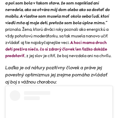
a pol som bola v takom stave, že som napríklad ani
nevedela, ako sa otvára môj dom alebo ako sa dostať do
mobilu. A vlastne som musela mať okolo seba ľudí, ktorí
viedli mňa aj moje deti, pretože som bola úplne mimo,“
priznala. Žena, ktorú diváci roky poznali ako energickú a
vždy pohotovú moderátorku, sa tak musela nanovo učiť
zvládať aj tie najobyčajnejšie veci.
A hoci mama dvoch
detí prežíva niečo, čo si zdravý človek len ťažko dokáže
predstaviť
, z jej slov je cítiť, že boj nevzdala ani na chvíľu.
Laďka je od nátury pozitívny človek a práve jej
povestný optimizmus jej zrejme pomáha zvládať
aj boj s vážnou chorobou: