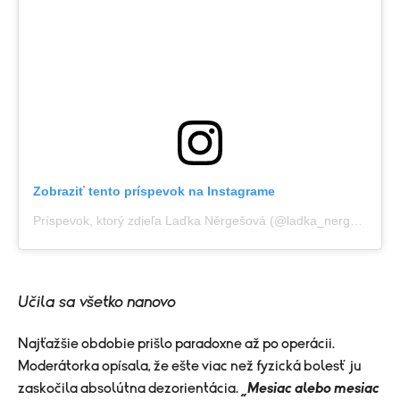
Zobraziť tento príspevok na Instagrame
Príspevok, ktorý zdieľa Laďka Něrgešová (@ladka_nergesova)
Učila sa všetko nanovo
Najťažšie obdobie prišlo paradoxne až po operácii.
Moderátorka opísala, že ešte viac než fyzická bolesť ju
zaskočila absolútna dezorientácia.
„Mesiac alebo mesiac