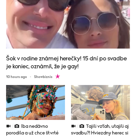
Šok v rodine známej herečky! 15 dní po svadbe
je koniec, oznámil, že je gay!
10 hours ago
Showbiznis
Iba nedávno
Tajili vzťah, utajili aj
porodila a už chce štvrté
svadbu?! Hviezdny herec si