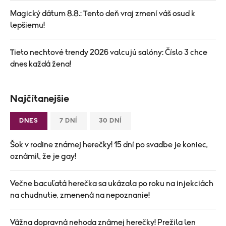
Magický dátum 8.8.: Tento deň vraj zmení váš osud k
lepšiemu!
Tieto nechtové trendy 2026 valcujú salóny: Číslo 3 chce
dnes každá žena!
Najčítanejšie
DNES
7 DNÍ
30 DNÍ
Šok v rodine známej herečky! 15 dní po svadbe je koniec,
oznámil, že je gay!
Večne bacuľatá herečka sa ukázala po roku na injekciách
na chudnutie, zmenená na nepoznanie!
Vážna dopravná nehoda známej herečky! Prežila len