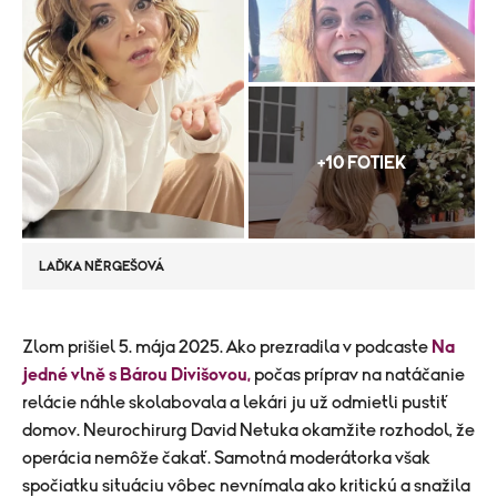
+10 FOTIEK
LAĎKA NĚRGEŠOVÁ
Zlom prišiel 5. mája 2025. Ako prezradila v podcaste
Na
jedné vlně s Bárou Divišovou,
počas príprav na natáčanie
relácie náhle skolabovala a lekári ju už odmietli pustiť
domov. Neurochirurg David Netuka okamžite rozhodol, že
operácia nemôže čakať. Samotná moderátorka však
spočiatku situáciu vôbec nevnímala ako kritickú a snažila