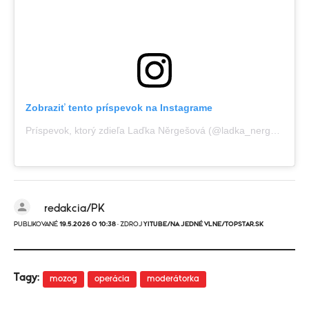
Zobraziť tento príspevok na Instagrame
Príspevok, ktorý zdieľa Laďka Něrgešová (@ladka_nergesova)
redakcia/PK
PUBLIKOVANÉ
19.5.2026 O 10:38
· ZDROJ
YITUBE/NA JEDNÉ VLNE/TOPSTAR.SK
Tagy:
mozog
operácia
moderátorka