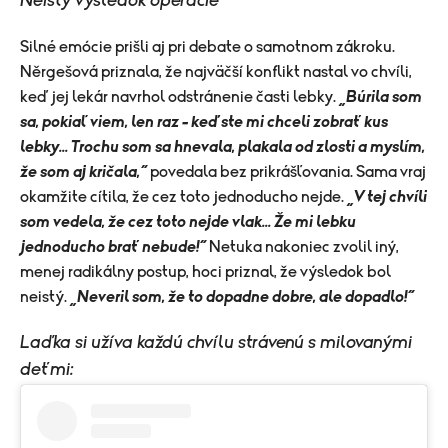
Neistý výsledok operácie
Silné emócie prišli aj pri debate o samotnom zákroku.
Něrgešová priznala, že najväčší konflikt nastal vo chvíli,
keď jej lekár navrhol odstránenie časti lebky.
„Búrila som
sa, pokiaľ viem, len raz – keď ste mi chceli zobrať kus
lebky... Trochu som sa hnevala, plakala od zlosti a myslím,
že som aj kričala,“
povedala bez prikrášľovania. Sama vraj
okamžite cítila, že cez toto jednoducho nejde.
„V tej chvíli
som vedela, že cez toto nejde vlak... Že mi lebku
jednoducho brať nebude!“
Netuka nakoniec zvolil iný,
menej radikálny postup, hoci priznal, že výsledok bol
neistý.
„Neveril som, že to dopadne dobre, ale dopadlo!“
Laďka si užíva každú chvílu strávenú s milovanými
deťmi: