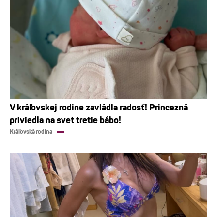
V kráľovskej rodine zavládla radosť! Princezná
priviedla na svet tretie bábo!
Kráľovská rodina