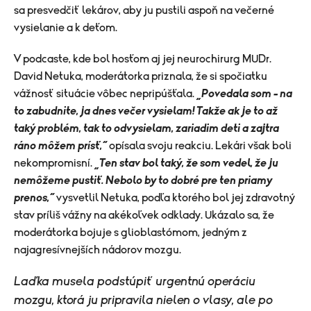
sa presvedčiť lekárov, aby ju pustili aspoň na večerné
vysielanie a k deťom.
V podcaste, kde bol hosťom aj jej neurochirurg MUDr.
David Netuka, moderátorka priznala, že si spočiatku
vážnosť situácie vôbec nepripúšťala.
„Povedala som – na
to zabudnite, ja dnes večer vysielam! Takže ak je to až
taký problém, tak to odvysielam, zariadim deti a zajtra
ráno môžem prísť,“
opísala svoju reakciu. Lekári však boli
nekompromisní.
„Ten stav bol taký, že som vedel, že ju
nemôžeme pustiť. Nebolo by to dobré pre ten priamy
prenos,“
vysvetlil Netuka, podľa ktorého bol jej zdravotný
stav príliš vážny na akékoľvek odklady. Ukázalo sa, že
moderátorka bojuje s glioblastómom, jedným z
najagresívnejších nádorov mozgu.
Laďka musela podstúpiť urgentnú operáciu
mozgu, ktorá ju pripravila nielen o vlasy, ale po