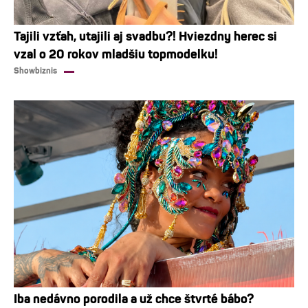
Tajili vzťah, utajili aj svadbu?! Hviezdny herec si
vzal o 20 rokov mladšiu topmodelku!
Showbiznis
Iba nedávno porodila a už chce štvrté bábo?