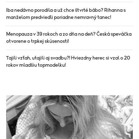
Iba nedávno porodila a už chce štvrté bábo? Rihanna s
manželom predviedli poriadne nemravný tanec!
Menopauza v 39 rokoch a zo dňa na deň? Česká speváčka
otvorene o trpkej skúsenosti!
Tajili vzťah, utajili aj svadbu?! Hviezdny herec si vzal o 20
rokov mladšiu topmodelku!