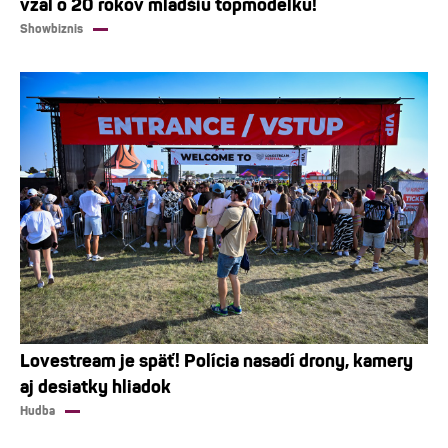
vzal o 20 rokov mladšiu topmodelku!
Showbiznis
Lovestream je späť! Polícia nasadí drony, kamery
aj desiatky hliadok
Hudba