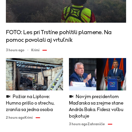
FOTO: Les pri Trstíne pohltili plamene. Na
pomoc povolali aj vrtuľník
3 hours ago
Krimi
Požiar na Liptove:
Novým prezidentom
Humno prišlo o strechu,
Maďarska sa zrejme stane
zranila sa jedna osoba
András Baka. Fidesz voľbu
bojkotuje
2 hours ago
Krimi
3 hours ago
Zahraničie