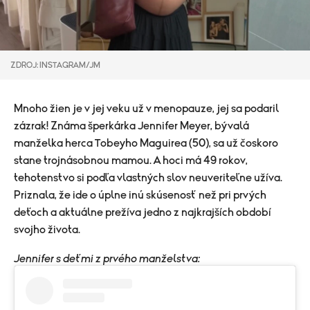
ZDROJ: INSTAGRAM/JM
Mnoho žien je v jej veku už v menopauze, jej sa podaril
zázrak! Známa šperkárka Jennifer Meyer, bývalá
manželka herca Tobeyho Maguirea (50), sa už čoskoro
stane trojnásobnou mamou. A hoci má 49 rokov,
tehotenstvo si podľa vlastných slov neuveriteľne užíva.
Priznala, že ide o úplne inú skúsenosť než pri prvých
deťoch a aktuálne prežíva jedno z najkrajších období
svojho života.
Jennifer s deťmi z prvého manželstva: