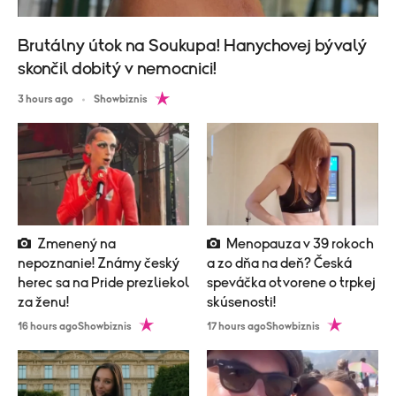
Brutálny útok na Soukupa! Hanychovej bývalý
skončil dobitý v nemocnici!
3 hours ago
Showbiznis
Zmenený na
Menopauza v 39 rokoch
nepoznanie! Známy český
a zo dňa na deň? Česká
herec sa na Pride prezliekol
speváčka otvorene o trpkej
za ženu!
skúsenosti!
16 hours ago
Showbiznis
17 hours ago
Showbiznis