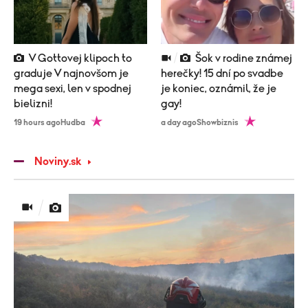
V Gottovej klipoch to
Šok v rodine známej
graduje V najnovšom je
herečky! 15 dní po svadbe
mega sexi, len v spodnej
je koniec, oznámil, že je
bielizni!
gay!
19 hours ago
Hudba
a day ago
Showbiznis
Noviny.sk