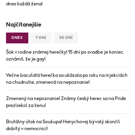
dnes každá žena!
Najčítanejšie
DNES
7 DNÍ
30 DNÍ
Šok v rodine známej herečky! 15 dní po svadbe je koniec,
oznámil, že je gay!
Večne bacuľatá herečka sa ukázala po roku na injekciách
na chudnutie, zmenená na nepoznanie!
Zmenený na nepoznanie! Známy český herec sa na Pride
prezliekol za ženu!
Brutálny útok na Soukupa! Hanychovej bývalý skončil
dobitý v nemocnici!