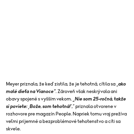
​Meyer priznala, že keď zistila, že je tehotná, cítila sa „
ako
malé dieťa na Vianoce“
. Zároveň však neskrývala ani
obavy spojené s vyšším vekom.
„Nie som 25-ročná, takže
si poviete: ‚Bože, som tehotná!‘,
“ priznala otvorene v
rozhovore pre magazín People. Napriek tomu vraj prežíva
veľmi príjemné a bezproblémové tehotenstvo a cíti sa
skvele.