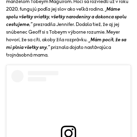
manželom Tobeym Maguirom. Hoci sa rozviedli už v roku
2020, fungujú podľa jej slov ako veľká rodina. „
Máme
spolu všetky sviatky, všetky narodeniny a dokonca spolu
cestujeme,“
prezradila Jennifer. Dodala tiež, že aj jej
snúbenec Geoff si s Tobeym výborne rozumie. Meyer
hovorí, že sa cíti, akoby žila rozprávku.
„Mám pocit, že sa
mi plnia všetky sny,“
priznala dojato nastávajúca
trojnásobná mama.