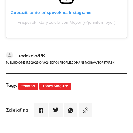
Zobraziť tento príspevok na Instagrame
Príspevok, ktorý zdieľa Jen Meyer (@jennifermeyer)
redakcia/PK
PUBLIKOVANÉ
17.5.2026 O 1:02
· ZDROJ
PEOPLE.COM/INSTAGRAM/TOPSTAR.SK
Tagy:
tehotná
Tobey Maguire
Zdielať na