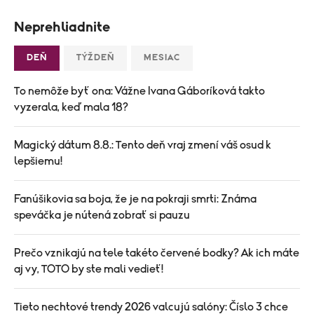
Neprehliadnite
DEŇ
TÝŽDEŇ
MESIAC
To nemôže byť ona: Vážne Ivana Gáboríková takto
vyzerala, keď mala 18?
Magický dátum 8.8.: Tento deň vraj zmení váš osud k
lepšiemu!
Fanúšikovia sa boja, že je na pokraji smrti: Známa
speváčka je nútená zobrať si pauzu
Prečo vznikajú na tele takéto červené bodky? Ak ich máte
aj vy, TOTO by ste mali vedieť!
Tieto nechtové trendy 2026 valcujú salóny: Číslo 3 chce