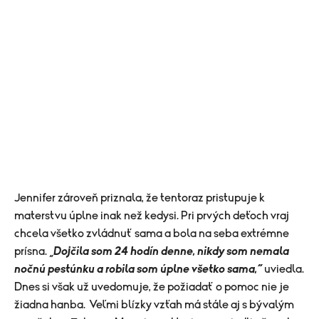
Jennifer zároveň priznala, že tentoraz pristupuje k
materstvu úplne inak než kedysi. Pri prvých deťoch vraj
chcela všetko zvládnuť sama a bola na seba extrémne
prísna. „
Dojčila som 24 hodín denne, nikdy som nemala
nočnú pestúnku a robila som úplne všetko sama,“
uviedla.
Dnes si však už uvedomuje, že požiadať o pomoc nie je
žiadna hanba.
Veľmi blízky vzťah má stále aj s bývalým