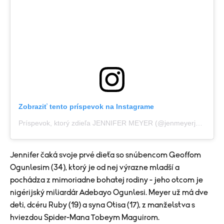
Zobraziť tento príspevok na Instagrame
Príspevok, ktorý zdieľa JENNIFER MEYER (@jenmeyerjewelry)
Jennifer čaká svoje prvé dieťa so snúbencom Geoffom
Ogunlesim (34), ktorý je od nej výrazne mladší a
pochádza z mimoriadne bohatej rodiny - jeho otcom je
nigérijský miliardár Adebayo Ogunlesi. Meyer už má dve
deti, dcéru Ruby (19) a syna Otisa (17), z manželstva s
hviezdou Spider-Mana Tobeym Maguirom.