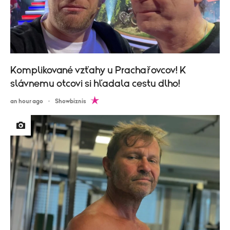
Komplikované vzťahy u Prachařovcov! K
slávnemu otcovi si hľadala cestu dlho!
an hour ago
Showbiznis