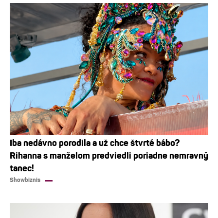
Iba nedávno porodila a už chce štvrté bábo?
Rihanna s manželom predviedli poriadne nemravný
tanec!
Showbiznis