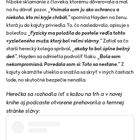
hlboké sklamanie z človeka, ktorému dôverovala a mal
na ňu dávať pozor.
„Vnímala som ju ako ochrancu a
niekoho, kto mi kryje chrbát,“
spomína Hayden na ženu,
ktorá ju do kajuty priviedla. To, čo nasledovalo, opisuje s
bolesťou:
„Fyzicky ma položila do postele vedľa tohto
vyzlečeného muža, ktorý bol veľmi slávny.“
Zatiaľ sa čo
starší herecký kolega správal,
„akoby to bol úplne bežný
deň“
, Hayden sa odmietla podvoliť tlaku.
„Bola som
nekompromisná. Povedala som si: Toto sa nestane.“
Z
kajuty okamžite utiekla a snažila sa skryť v iných častiach
lode, no skutočné bezpečie nenašla.
Herečka sa rozhodla ísť s kožou na trh a v novej
knihe aj podcaste otvorene prehovorila o temnej
stránke slávy: