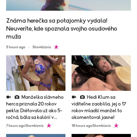
Známa herečka sa potajomky vydala!
Neuveríte, kde spoznala svojho osudového
muža
5 hours ago
Showbiznis
Manželka slávneho
Hedi Klum sa
herca priznala 20 rokov
viditeľne zaoblila, jej o 17
pekla: Diétovala už ako 5-
rokov mladší manžel to
ročná, bála sa kalórií v
okomentoval jasne!
zubnej paste!
7 hours ago
Showbiznis
18 hours ago
Showbiznis