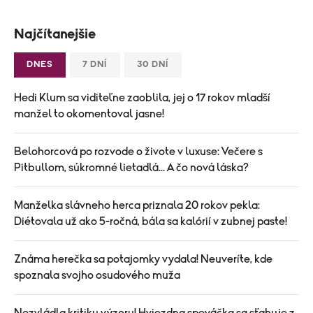
Najčítanejšie
DNES
7 DNÍ
30 DNÍ
Hedi Klum sa viditeľne zaoblila, jej o 17 rokov mladší
manžel to okomentoval jasne!
Belohorcová po rozvode o živote v luxuse: Večere s
Pitbullom, súkromné lietadlá... A čo nová láska?
Manželka slávneho herca priznala 20 rokov pekla:
Diétovala už ako 5-ročná, bála sa kalórií v zubnej paste!
Známa herečka sa potajomky vydala! Neuveríte, kde
spoznala svojho osudového muža