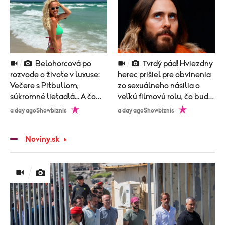
Belohorcová po
Tvrdý pád! Hviezdny
rozvode o živote v luxuse:
herec prišiel pre obvinenia
Večere s Pitbullom,
zo sexuálneho násilia o
súkromné lietadlá... A čo
veľkú filmovú rolu, čo bude
nová láska?
nasledovať?
a day ago
Showbiznis
a day ago
Showbiznis
Noviny.sk