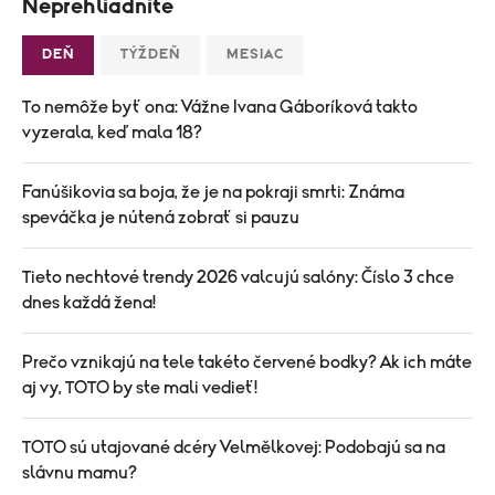
Neprehliadnite
DEŇ
TÝŽDEŇ
MESIAC
To nemôže byť ona: Vážne Ivana Gáboríková takto
vyzerala, keď mala 18?
Fanúšikovia sa boja, že je na pokraji smrti: Známa
speváčka je nútená zobrať si pauzu
Tieto nechtové trendy 2026 valcujú salóny: Číslo 3 chce
dnes každá žena!
Prečo vznikajú na tele takéto červené bodky? Ak ich máte
aj vy, TOTO by ste mali vedieť!
TOTO sú utajované dcéry Velmělkovej: Podobajú sa na
slávnu mamu?