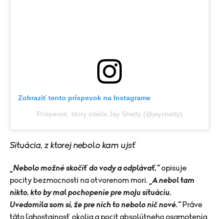
Zobraziť tento príspevok na Instagrame
Príspevok, ktorý zdieľa Jay Shetty (@jayshetty)
Situácia, z ktorej nebolo kam ujsť
„Nebolo možné skočiť do vody a odplávať,“
opisuje
pocity bezmocnosti na otvorenom mori.
„A nebol tam
nikto, kto by mal pochopenie pre moju situáciu.
Uvedomila som si, že pre nich to nebolo nič nové.“
Práve
táto ľahostajnosť okolia a pocit absolútneho osamotenia