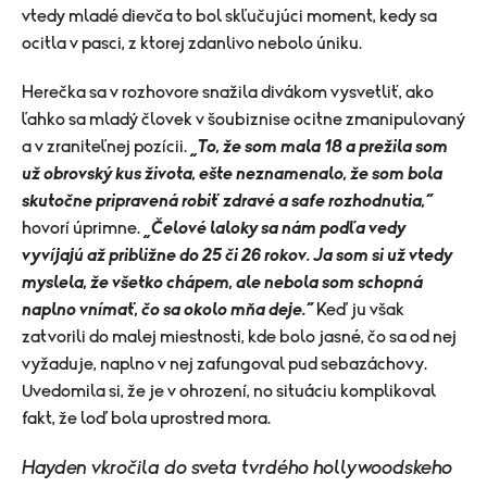
vtedy mladé dievča to bol skľučujúci moment, kedy sa
ocitla v pasci, z ktorej zdanlivo nebolo úniku.
Herečka sa v rozhovore snažila divákom vysvetliť, ako
ľahko sa mladý človek v šoubiznise ocitne zmanipulovaný
a v zraniteľnej pozícii.
„To, že som mala 18 a prežila som
už obrovský kus života, ešte neznamenalo, že som bola
skutočne pripravená robiť zdravé a safe rozhodnutia,“
hovorí úprimne.
„Čelové laloky sa nám podľa vedy
vyvíjajú až približne do 25 či 26 rokov. Ja som si už vtedy
myslela, že všetko chápem, ale nebola som schopná
naplno vnímať, čo sa okolo mňa deje.“
Keď ju však
zatvorili do malej miestnosti, kde bolo jasné, čo sa od nej
vyžaduje, naplno v nej zafungoval pud sebazáchovy.
Uvedomila si, že je v ohrození, no situáciu komplikoval
fakt, že loď bola uprostred mora.
Hayden vkročila do sveta tvrdého hollywoodskeho