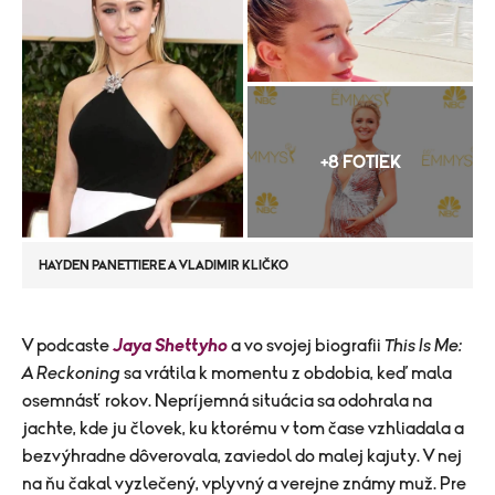
+8 FOTIEK
HAYDEN PANETTIERE A VLADIMIR KLIČKO
​V podcaste
Jaya Shettyho
a vo svojej biografii
This Is Me:
A Reckoning
sa vrátila k momentu z obdobia, keď mala
osemnásť rokov. Nepríjemná situácia sa odohrala na
jachte, kde ju človek, ku ktorému v tom čase vzhliadala a
bezvýhradne dôverovala, zaviedol do malej kajuty. V nej
na ňu čakal vyzlečený, vplyvný a verejne známy muž. Pre