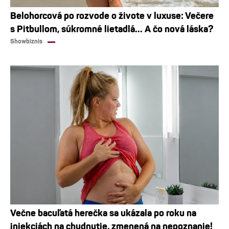
Belohorcová po rozvode o živote v luxuse: Večere
s Pitbullom, súkromné lietadlá... A čo nová láska?
Showbiznis
Večne bacuľatá herečka sa ukázala po roku na
injekciách na chudnutie, zmenená na nepoznanie!