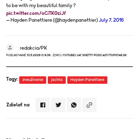
to be with my beautiful family ?
pic.twitter.com/oCiTK0ziJf
— Hayden Panettiere (@haydenpanettier)
July 7, 2016
redakcia/PK
PUBLIKOVANÉ
13.5.2026 O 9:36
· ZDROJ
YUTUBE/JAY SHETTY PODCAST/TOPSTAR.SK
Tagy:
zneužívanie
jachta
Hayden Panettiere
Zdielať na