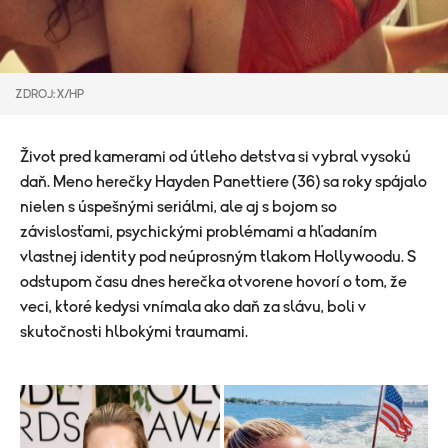
ZDROJ: X/HP
Život pred kamerami od útleho detstva si vybral vysokú
daň. Meno herečky Hayden Panettiere (36) sa roky spájalo
nielen s úspešnými seriálmi, ale aj s bojom so
závislosťami, psychickými problémami a hľadaním
vlastnej identity pod neúprosným tlakom Hollywoodu. S
odstupom času dnes herečka otvorene hovorí o tom, že
veci, ktoré kedysi vnímala ako daň za slávu, boli v
skutočnosti hlbokými traumami.