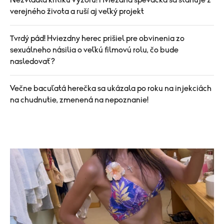
Nezvládla kritiku výzoru! Hviezdna speváčka sa sťahuje z
verejného života a ruší aj veľký projekt
Tvrdý pád! Hviezdny herec prišiel pre obvinenia zo
sexuálneho násilia o veľkú filmovú rolu, čo bude
nasledovať?
Večne bacuľatá herečka sa ukázala po roku na injekciách
na chudnutie, zmenená na nepoznanie!