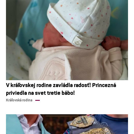
V kráľovskej rodine zavládla radosť! Princezná
priviedla na svet tretie bábo!
Kráľovská rodina