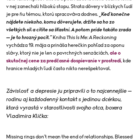
v nej zanechali hlbokú stopu. Strata dôvery v blízkych ľudí
je pre ňu témou, ktorú spracováva dodnes.
„Keď konečne
nájdete niekoho, komu dôverujete, držíte sa ho zo
všetkých síl a cítite sa šťastní. A potom príde takáto zrada
— je to hrozný pocit.“
Kniha
This Is Me: A Reckoning
vychádza 19. mája a prináša herečkin pohľad za oponu
slávy, ktorý nie je len o povrchných senzáciách,
ale o
skutočnej cene za predčasné dospievanie v prostredí,
kde
hranice mladých ľudí často nikto nerešpektoval.
Závislosť a depresie ju pripravili o to najcennejšie —
rodinu aj každodenný kontakt s jedinou dcérkou,
ktorá vyrastá v starostlivosti svojho otca, boxera
Vladimira Klička:
Missing rings don't mean the end of relationships. Blessed