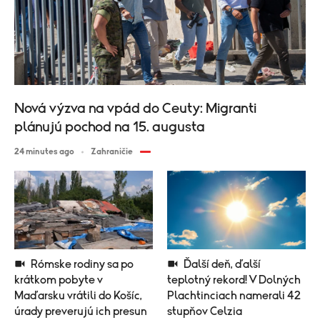
Nová výzva na vpád do Ceuty: Migranti
plánujú pochod na 15. augusta
24 minutes ago
Zahraničie
Rómske rodiny sa po
Ďalší deň, ďalší
krátkom pobyte v
teplotný rekord! V Dolných
Maďarsku vrátili do Košíc,
Plachtinciach namerali 42
úrady preverujú ich presun
stupňov Celzia