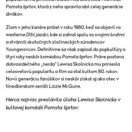
Pomsta šprtov
, ktorá z neho spravila idol celej generácie
divákov.
Zlom v jeho kariére prišiel v roku 1980, keď sa objavil vo
westerne
Dlhí jazdci
, kde si zahral spolu so svojimi bratmi
a stvárnili skutočných zločineckých súrodencov
Youngerovcov. Definitívne sa však zapísal do popkultúry o
štyri roky neskôr komédiou
Pomsta šprtov.
Práve postava
dobrosrdečného „nerda“ Lewisa Skolnicka mu priniesla
celosvetovú popularitu a film sa stal kultom 80. rokov.
Novú generáciu fanúšikov si neskôr získal aj ako otec v
tínedžerskom seriáli
Lizzie McGuire.
Herca najviac preslávila úloha Lewisa Skolnicka v
kultovej komédii Pomsta šprtov: