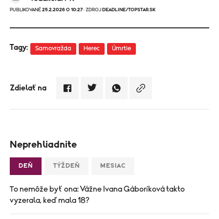
PUBLIKOVANÉ
25.2.2026 O 10:27
· ZDROJ
DEADLINE/TOPSTAR.SK
Tagy:
Samovražda
Herec
Úmrtie
Zdielať na
Neprehliadnite
DEŇ
TÝŽDEŇ
MESIAC
To nemôže byť ona: Vážne Ivana Gáboríková takto
vyzerala, keď mala 18?