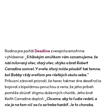
Rodina pre portál
Deadline
zverejnila emotívne
vyhlásenie:
„S hlbokým smútkom vám oznamujeme, že
náš milovaný otec, starý otec, strýko a brat Robert
Carradine zomrel. V svete, ktorý môže pôsobiť tak temne,
bol Bobby vždy svetlom pre všetkých okolo seba.“
Príbuzní zároveň priznali, že herec takmer dve desaťročia
bojoval s bipolárnou poruchou a veria, že jeho príbeh
pomôže zbúrať stigmu duševných chorôb. Jeho brat
Keith Carradine doplnil:
„Chceme, aby to ľudia vedeli, a
nie je na tom nič za čo sa treba hanbiť. Je to choroba,