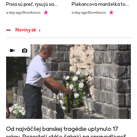
Prsia sú preč, rysujú sa
Plekancova manželka to
kosti!
vidí inak, ako jeho súčasná!
a day ago
Showbiznis
a day ago
Showbiznis
Noviny.sk
Od najväčšej banskej tragédie uplynulo 17
rokov. Pozostalí stále čakajú na spravodlivosť