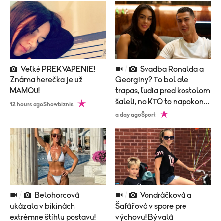
Veľké PREKVAPENIE!
Svadba Ronalda a
Známa herečka je už
Georginy? To bol ale
MAMOU!
trapas, ľudia pred kostolom
šaleli, no KTO to napokon
12 hours ago
Showbiznis
prišiel?!
a day ago
Šport
Belohorcová
Vondráčková a
ukázala v bikinách
Šafářová v spore pre
extrémne štíhlu postavu!
výchovu! Bývalá