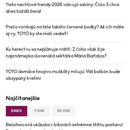
Tieto nechtové trendy 2026 valcujú salóny: Číslo 3 chce
dnes každá žena!
Prečo vznikajú na tele takéto červené bodky? Ak ich máte
aj vy, TOTO by ste mali vedieť!
Ku herectvu sa neplánuje vrátiť: Z čoho však žije
najznámejšia slovenská sektárka Mária Bartalos?
TOTO domáce hnojivo muškáty milujú: Váš balkón bude
obsypaný kvetmi
Najčítanejšie
DNES
7 DNÍ
30 DNÍ
Belohorcová ukázala v bikinách extrémne štíhlu postavu!