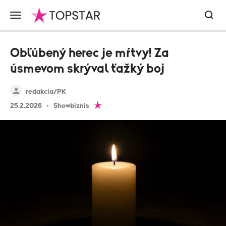
Obľúbený herec je mŕtvy! Za
úsmevom skrýval ťažký boj
redakcia/PK
25.2.2026
Showbiznis