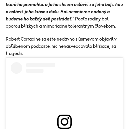
ktorá ho premohla, a ja ho chcem osláviť za jeho boj s ňou
a osláviť jeho krásnu dušu. Bol nesmierne nadaný a
budeme ho každý deň postrádať.“
Podľa rodiny bol
oporou blízkych a mimoriadne tolerantným človekom.
Robert Carradine sa ešte nedávno s úsmevom objavil v
obľúbenom podcaste, nič nenasvedčovalo blížiacej sa
tragédii: