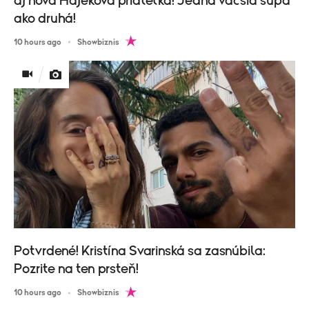
aj nová Hájekova priateľka! Jedna väčšia šupa
ako druhá!
10 hours ago
Showbiznis
Potvrdené! Kristína Svarinská sa zasnúbila:
Pozrite na ten prsteň!
10 hours ago
Showbiznis