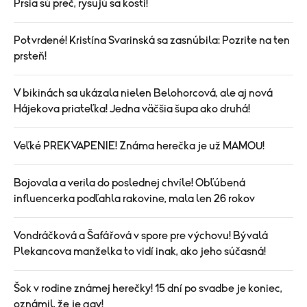
Prsia sú preč, rysujú sa kosti!
Potvrdené! Kristína Svarinská sa zasnúbila: Pozrite na ten
prsteň!
V bikinách sa ukázala nielen Belohorcová, ale aj nová
Hájekova priateľka! Jedna väčšia šupa ako druhá!
Veľké PREKVAPENIE! Známa herečka je už MAMOU!
Bojovala a verila do poslednej chvíle! Obľúbená
influencerka podľahla rakovine, mala len 26 rokov
Vondráčková a Šafářová v spore pre výchovu! Bývalá
Plekancova manželka to vidí inak, ako jeho súčasná!
Šok v rodine známej herečky! 15 dní po svadbe je koniec,
oznámil, že je gay!