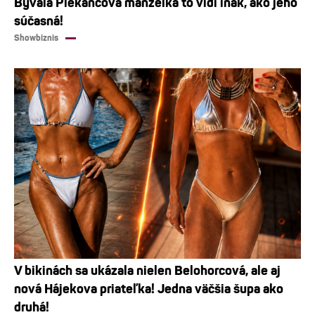
Bývalá Plekancova manželka to vidí inak, ako jeho
súčasná!
Showbiznis
V bikinách sa ukázala nielen Belohorcová, ale aj
nová Hájekova priateľka! Jedna väčšia šupa ako
druhá!