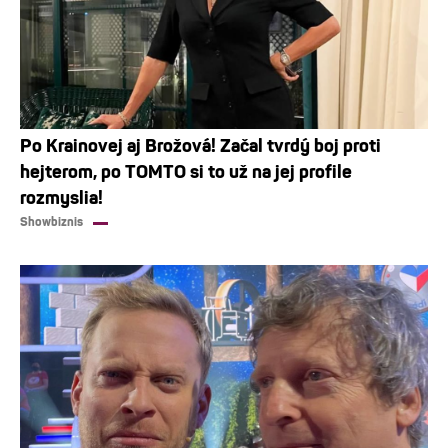
Po Krainovej aj Brožová! Začal tvrdý boj proti
hejterom, po TOMTO si to už na jej profile
rozmyslia!
Showbiznis