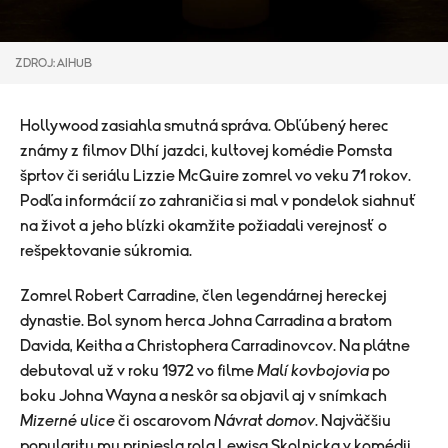
ZDROJ: AIHUB
Hollywood zasiahla smutná správa. Obľúbený herec
známy z filmov Dlhí jazdci, kultovej komédie Pomsta
šprtov či seriálu Lizzie McGuire zomrel vo veku 71 rokov.
Podľa informácií zo zahraničia si mal v pondelok siahnuť
na život a jeho blízki okamžite požiadali verejnosť o
rešpektovanie súkromia.
Zomrel Robert Carradine, člen legendárnej hereckej
dynastie. Bol synom herca Johna Carradina a bratom
Davida, Keitha a Christophera Carradinovcov. Na plátne
debutoval už v roku 1972 vo filme
Malí kovbojovia
po
boku Johna Wayna a neskôr sa objavil aj v snímkach
Mizerné ulice
či oscarovom
Návrat domov
. Najväčšiu
popularitu mu priniesla rola Lewisa Skolnicka v komédii