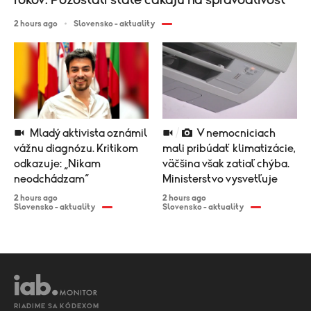
2 hours ago
Slovensko - aktuality
Mladý aktivista oznámil
V nemocniciach
vážnu diagnózu. Kritikom
mali pribúdať klimatizácie,
odkazuje: „Nikam
väčšina však zatiaľ chýba.
neodchádzam“
Ministerstvo vysvetľuje
2 hours ago
2 hours ago
Slovensko - aktuality
Slovensko - aktuality
RIADIME SA KÓDEXOM