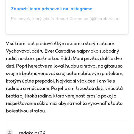
Zobraziť tento príspevok na Instagrame
Príspevok, ktorý zdieľa Robert Carradine (@therobertcarradine)
V súkromí bol predovšetkým otcom a starým otcom.
Vychovával dcéru Ever Carradine najprv ako slobodný
rodič, neskôr s partnerkou Edith Mani privítal ďalšie dve
deti. Popri herectve miloval hudbu a hrával na gitaru so
svojimi bratmi, venoval sa aj automobilovým pretekom,
ktorým úplne prepadol. Najviac si však cenil chvíle s
rodinou a vnúčatami. Po jeho smrti zostali deti, vnúčatá,
bratia aj široká rodina, ktorá verejnosť prosí o pokoj a
rešpektovanie súkromia, aby sa mohla vyrovnať s touto
bolestivou stratou.
redakcia/PK