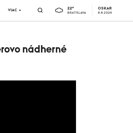
22°
OSKAR
VIAC
BRATISLAVA
8.8.2026
erovo nádherné