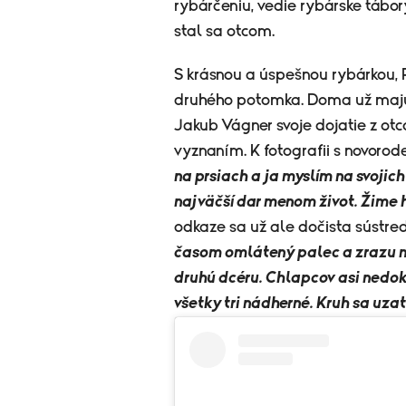
rybárčeniu, vedie rybárske tábory
stal sa otcom.
S krásnou a úspešnou rybárkou, 
druhého potomka. Doma už majú dc
Jakub Vágner svoje dojatie z otco
vyznaním. K fotografii s novorod
na prsiach a ja myslím na svojich
najväčší dar menom život. Žime 
odkaze sa už ale dočista sústred
časom omlátený palec a zrazu m
druhú dcéru. Chlapcov asi nedok
všetky tri nádherné. Kruh sa uza