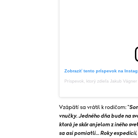
Zobraziť tento príspevok na Insta
Vzápätí sa vrátil k rodičom: "
Som
vnučky. Jedného dňa bude na svo
ktorá je skôr anjelom z iného sve
sa asi pomiatli... Roky expedíci