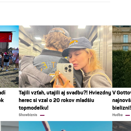
adí
Tajili vzťah, utajili aj svadbu?! Hviezdny
V Gottov
ok
herec si vzal o 20 rokov mladšiu
najnovš
topmodelku!
bielizni!
Showbiznis
Hudba