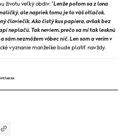
u životu veľký obdiv: "
Lenže potom sa z lona
maličký, ale napriek tomu je to váš otlačok.
ý človiečik. Ako čistý kus papiera, avšak bez
lapi neplačú. Tak neviem, prečo sa mi tak lesknú
, a sám nezmôžem vôbec nič. Len som a verím v
tické vyznanie manželke bude platiť navždy.
OPSTAR.SK