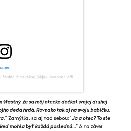
grame
Príspevok, ktorý zdieľa Jakub Vágner | fishing & traveling (@jakubvagner_official)
 šťastný, že sa môj otecko dočkal svojej druhej
jho deda hrdá. Rovnako tak aj na svoju babičku,
ta."
Zamýšľal sa aj nad sebou: "
Ja a otec? To ste
í, keď mohla byť každá posledná...
" A na záver