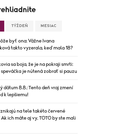
ehliadnite
TÝŽDEŇ
MESIAC
ôže byť ona: Vážne Ivana
ková takto vyzerala, keď mala 18?
ovia sa boja, že je na pokraji smrti:
speváčka je nútená zobrať si pauzu
ý dátum 8.8.: Tento deň vraj zmení
d k lepšiemu!
znikajú na tele takéto červené
Ak ich máte aj vy, TOTO by ste mali