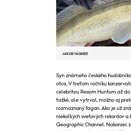
JAKUB VÁGNER
​Syn známeho českého hudobníka
otca. V treťom ročníku konzervat
celebritou Rexom Huntom až do A
ťažké, ale vytrval, možno aj pret
rozmaznaný fagan. Ako je už zná
niekoľkých svetových rekordov a 
Geographic Channel. Nakoniec z