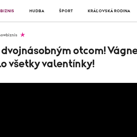
BIZNIS
HUDBA
ŠPORT
KRÁĽOVSKÁ RODINA
howbiznis
tal dvojnásobným otcom! Vágn
o všetky valentínky!