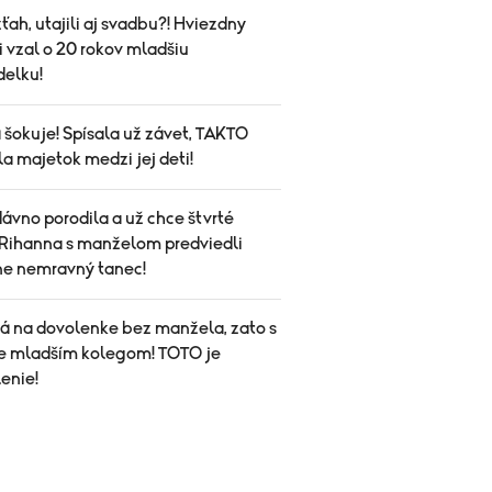
vzťah, utajili aj svadbu?! Hviezdny
i vzal o 20 rokov mladšiu
elku!
 šokuje! Spísala už závet, TAKTO
la majetok medzi jej deti!
ávno porodila a už chce štvrté
Rihanna s manželom predviedli
ne nemravný tanec!
á na dovolenke bez manžela, zato s
e mladším kolegom! TOTO je
enie!