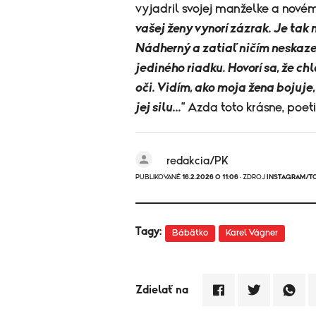
vyjadril svojej manželke a novém
vašej ženy vynorí zázrak. Je tak 
Nádherný a zatiaľ ničím neskazen
jediného riadku. Hovorí sa, že ch
oči. Vidím, ako moja žena bojuje
jej silu...
" Azda toto krásne, poe
redakcia/PK
PUBLIKOVANÉ
16.2.2026 O 11:06
· ZDROJ
INSTAGRAM/T
Tagy:
Bábätko
Karel Vágner
Zdielať na