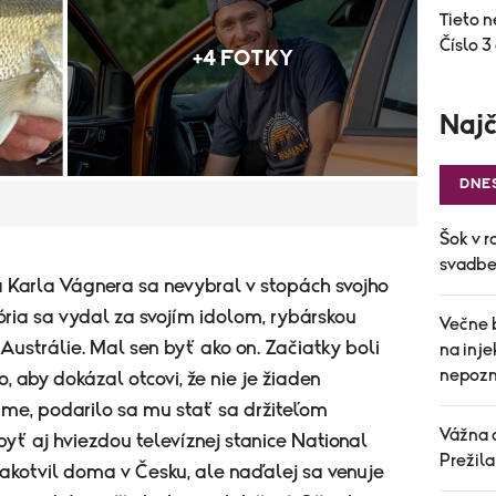
Tieto n
Číslo 3
+4 FOTKY
Najč
DNE
Šok v r
svadbe 
 Karla Vágnera sa nevybral v stopách svojho
ória sa vydal za svojím idolom, rybárskou
Večne 
ustrálie. Mal sen byť ako on. Začiatky boli
na inj
nepozn
o, aby dokázal otcovi, že nie je žiaden
me, podarilo sa mu stať sa držiteľom
Vážna 
byť aj hviezdou televíznej stanice National
Prežil
akotvil doma v Česku, ale naďalej sa venuje