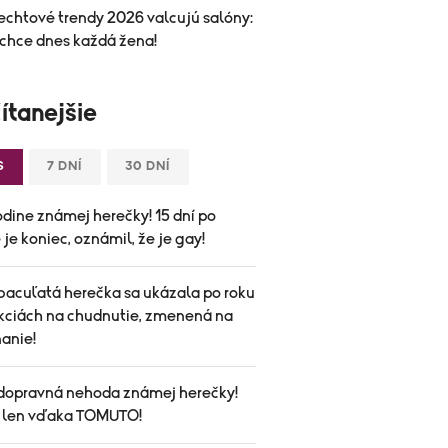
echtové trendy 2026 valcujú salóny:
 chce dnes každá žena!
ítanejšie
S
7 DNÍ
30 DNÍ
odine známej herečky! 15 dní po
je koniec, oznámil, že je gay!
bacuľatá herečka sa ukázala po roku
ekciách na chudnutie, zmenená na
anie!
dopravná nehoda známej herečky!
a len vďaka TOMUTO!