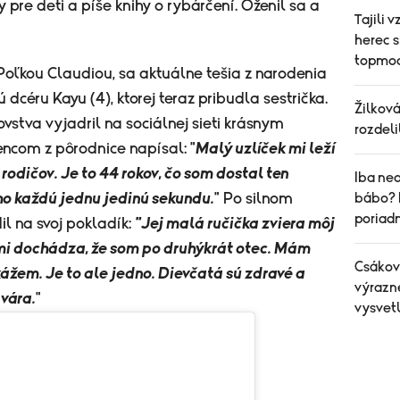
 pre deti a píše knihy o rybárčení. Oženil sa a
Tajili 
herec s
topmod
Poľkou Claudiou, sa aktuálne tešia z narodenia
éru Kayu (4), ktorej teraz pribudla sestrička.
Žilková
vstva vyjadril na sociálnej sieti krásnym
rozdeli
encom z pôrodnice napísal: "
Malý uzlíček mi leží
 rodičov. Je to 44 rokov, čo som dostal ten
Iba ned
bábo? 
ho každú jednu jedinú sekundu.
" Po silnom
poriad
il na svoj pokladík:
"Jej malá ručička zviera môj
i dochádza, že som po druhýkrát otec. Mám
Csákov
ážem. Je to ale jedno. Dievčatá sú zdravé a
výrazn
tvára.
"
vysvetl