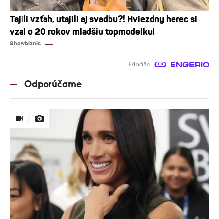
Tajili vzťah, utajili aj svadbu?! Hviezdny herec si
vzal o 20 rokov mladšiu topmodelku!
Showbiznis
Odporúčame