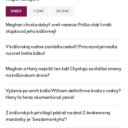
DNES
7 DNÍ
30 DNÍ
Meghan chcela dobyť svet varenia: Prišla však tvrdá
stopka od jeho kráľovnej!
V kráľovskej rodine zavládla radosť! Princezná priviedla
na svet tretie bábo!
Meghan a Harry neprišli len tak! Chystajú sa ďalšie zmeny
na kráľovskom dvore?
Vyženie po smrti kráľa William definitívne brata z rodiny?
Harry to teraz okomentoval jasne!
Z kráľovských privilégií pád až na dno! Z Andrewovej
manželky je "bezdomovkyňa"!