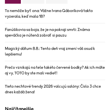
To nemôže byť ona: Vážne Ivana Gáboríková takto
vyzerala, keď mala 18?
Fanúšikovia sa boja, že je na pokraji smrti: Známa
speváčka je nútená zobrať si pauzu
Magický dátum 8.8.: Tento deň vraj zmení váš osud k
lepšiemu!
Prečo vznikajú na tele takéto červené bodky? Ak ich máte
aj vy, TOTO by ste mali vedieť!
Tieto nechtové trendy 2026 valcujú salóny: Číslo 3 chce
dnes každá žena!
Najčítanejšie