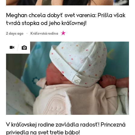
Meghan chcela dobyť svet varenia: Prišla však
tvrdá stopka od jeho kráľovnej!
2 days ago
Kráľovská rodina
V kráľovskej rodine zavládla radosť! Princezná
priviedla na svet tretie bábo!