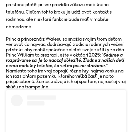
prestane platiť prísne pravidlo zákazu mobilného
telefónu.
Cieľom tohto kroku je udržiavať kontakt s
rodinnou, ale niektoré funkcie bude mať v mobile
obmedzené.
Princ a princezná z Walesu sa snažia svojim trom deťom
venovať čo najviac, dodržiavajú tradíciu rodinných večerí
pri stole, aby mohli spoločne zdieľať svoje zážitky zo dňa.
Princ William to prezradil ešte v októbri 2025: "
Sedíme a
rozprávame sa, je to naozaj dôležité. Žiadne z našich detí
nemá mobilný telefón, čo veľmi prísne strážime."
Namiesto toho im vraj doprajú rôzne hry, najmä vonku na
ich rozsiahlom pozemku, ktorého veľká časť je na to
prispôsobená. Zamestnávajú ich aj športom, najradšej vraj
skáču na trampolíne.