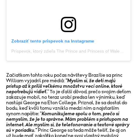
Zobraziť tento príspevok na Instagrame
Príspevok, ktorý zdieľa The Prince and Princess of Wales (@princeandprincessofwales)
Začiatkom tohto roku počas návštevy Brazílie sa princ
William vyjadril pre médiá:
"
Myslím si, že deti majú
prístup až k príliš veľkému množstvu vecí online, ktoré
nepotrebujú vidieť.
" To je ďalší dôvod, prečo svojim deťom
zakazuje mobil, no teraz urobí predsa len výnimku, keď
nastúpi George na Eton College. Priznal, že sa dostal do
bodu, keď kvôli tomu vzniklo medzi ním a najstarším
synom napätie: "
Komunikujeme spolu o tom, prečo si
nemyslím,
že je to správne. Mám problém s prístupom na
internet. Ale myslím si, že
telefonovanie a textové správy
sú v poriadku."
Princ George sa teda môže tešiť, že aj on
už bude mať zakrátko konečne svoj vlastný mobilný