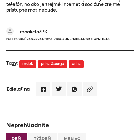
telefón, no ako je zrejmé, internet a sociálne zrejme
prístupné mať nebude.
redakcia/PK
PUBLIKOVANÉ
26.6.2026 O 15:12
· ZDROJ
DAILYMAIL.CO.UK/TOPSTAR.SK
Tagy:
mobil
princ George
princ
Zdielať na
Neprehliadnite
DEŇ
TÝŽDEŇ
MESIAC