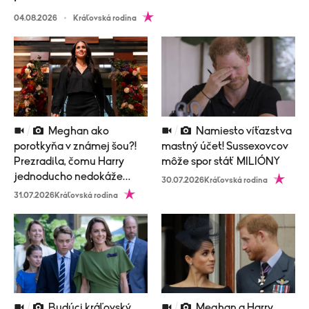
04.08.2026
Kráľovská rodina
Meghan ako
Namiesto víťazstva
porotkyňa v známej šou?!
mastný účet! Sussexovcov
Prezradila, čomu Harry
môže spor stáť MILIÓNY
jednoducho nedokáže
30.07.2026
Kráľovská rodina
odolať
31.07.2026
Kráľovská rodina
Budúci kráľovský
Meghan a Harry