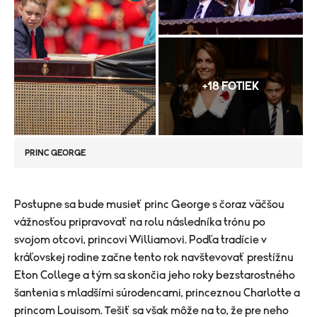
+18 FOTIEK
PRINC GEORGE
​Postupne sa bude musieť princ George s čoraz väčšou
vážnosťou pripravovať na rolu následníka trónu po
svojom otcovi, princovi Williamovi. Podľa tradície v
kráľovskej rodine začne tento rok navštevovať
prestížnu
Eton College a tým sa skončia jeho roky bezstarostného
šantenia s mladšími súrodencami, princeznou Charlotte a
princom Louisom. Tešiť sa však môže na to, že pre neho