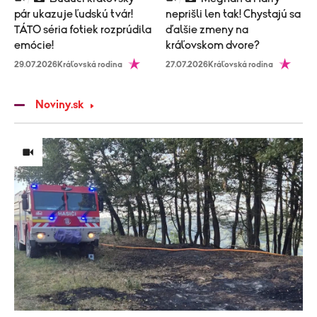
pár ukazuje ľudskú tvár!
neprišli len tak! Chystajú sa
TÁTO séria fotiek rozprúdila
ďalšie zmeny na
emócie!
kráľovskom dvore?
29.07.2026
Kráľovská rodina
27.07.2026
Kráľovská rodina
Noviny.sk