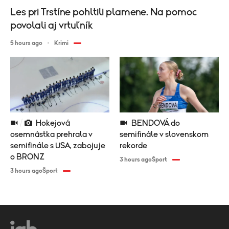
Les pri Trstíne pohltili plamene. Na pomoc
povolali aj vrtuľník
5 hours ago
Krimi
Hokejová
BENDOVÁ do
osemnástka prehrala v
semifinále v slovenskom
semifinále s USA, zabojuje
rekorde
o BRONZ
3 hours ago
Šport
3 hours ago
Šport