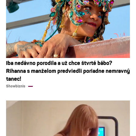
Iba nedávno porodila a už chce štvrté bábo?
Rihanna s manželom predviedli poriadne nemravný
tanec!
Showbiznis