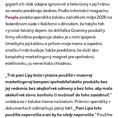
gigant ich však údajne ignoroval a televízory s jej tvárou
sa veselo predávajú dodnes. Podľa informácií magazínu
People
podala speváčka žalobu začiatkom mája 2026 na
federálnom súde v Kalifornii s dôvodom, že takýto ťah
vyvolal falošný dojem, že držiteľka Grammy produkty
firmy oficiálne podporuje alebo je s nimi spojená.
Umelkyňa jej kalibru si pritom svoje meno a úspešnú
značku tvrdo buduje, takže predstava, že slúži ako
bezplatný marketingový magnet pre spotrebnú
elektroniku, ju nenechala chladnou.
„Tvár pani Lipy bola výrazne použitá v masovej
marketingovej kampani spotrebiteľského produktu bez
jej vedomia, bez akejkoľvek odmeny a bez toho, aby mala
akékoľvek slovo, kontrolu či možnosť do toho zasiahnuť,“
uvádza sa v žalobe čierne na bielom. Právnici speváčky v
dokumentoch zdôrazňujú jasný fakt:
„Pani Lipa toto
použitie nepovolila a ani by ho nikdy nepovolila.“
Použitie