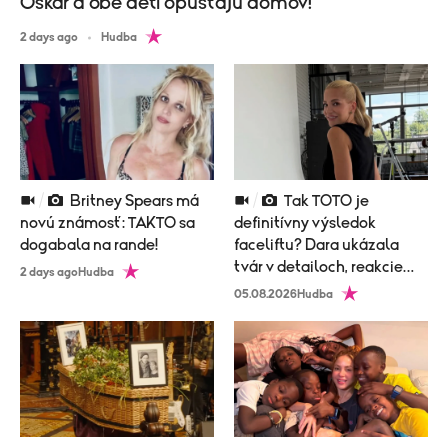
Oskar a obe deti opúšťajú domov!
2 days ago
Hudba
Britney Spears má
Tak TOTO je
novú známosť: TAKTO sa
definitívny výsledok
dogabala na rande!
faceliftu? Dara ukázala
tvár v detailoch, reakcie
2 days ago
Hudba
prišli okamžite!
05.08.2026
Hudba