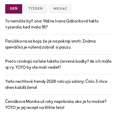
DEŇ
TÝŽDEŇ
MESIAC
To nemôže byť ona: Vážne Ivana Gáboríková takto
vyzerala, keď mala 18?
Fanúšikovia sa boja, že je na pokraji smrti: Známa
speváčka je nútená zobrať si pauzu
Prečo vznikajú na tele takéto červené bodky? Ak ich máte
aj vy, TOTO by ste mali vedieť!
Tieto nechtové trendy 2026 valcujú salóny: Číslo 3 chce
dnes každá žena!
Černákova Monika už roky nepribrala, ako je to možné?
TOTO je jej recept na štíhle telo!