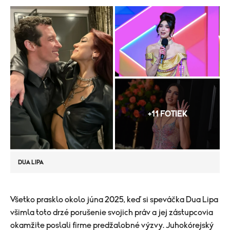
+11 FOTIEK
DUA LIPA
​Všetko prasklo okolo júna 2025, keď si speváčka Dua Lipa
všimla toto drzé porušenie svojich práv a jej zástupcovia
okamžite poslali firme predžalobné výzvy. Juhokórejský