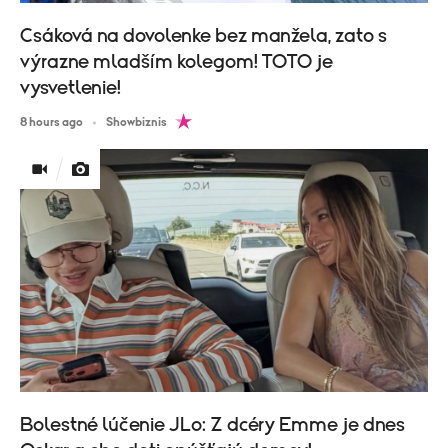
Csáková na dovolenke bez manžela, zato s
výrazne mladším kolegom! TOTO je
vysvetlenie!
8 hours ago
Showbiznis
Bolestné lúčenie JLo: Z dcéry Emme je dnes