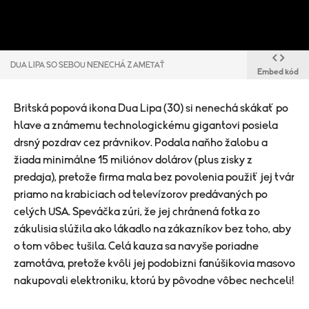
DUA LIPA SO SEBOU NENECHÁ ZAMETAŤ
Embed kód
Britská popová ikona Dua Lipa (30) si nenechá skákať po
hlave a známemu technologickému gigantovi posiela
drsný pozdrav cez právnikov. Podala naňho žalobu a
žiada minimálne 15 miliónov dolárov (plus zisky z
predaja), pretože firma mala bez povolenia použiť jej tvár
priamo na krabiciach od televízorov predávaných po
celých USA. Speváčka zúri, že jej chránená fotka zo
zákulisia slúžila ako lákadlo na zákazníkov bez toho, aby
o tom vôbec tušila. Celá kauza sa navyše poriadne
zamotáva, pretože kvôli jej podobizni fanúšikovia masovo
nakupovali elektroniku, ktorú by pôvodne vôbec nechceli!