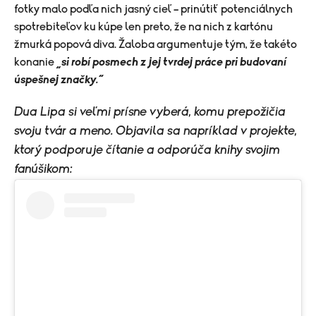
fotky malo podľa nich jasný cieľ – prinútiť potenciálnych
spotrebiteľov ku kúpe len preto, že na nich z kartónu
žmurká popová diva. Žaloba argumentuje tým, že takéto
konanie
„si robí posmech z jej tvrdej práce pri budovaní
úspešnej značky.“
Dua Lipa si veľmi prísne vyberá, komu prepožičia
svoju tvár a meno. Objavila sa napríklad v projekte,
ktorý podporuje čítanie a odporúča knihy svojim
fanúšikom: