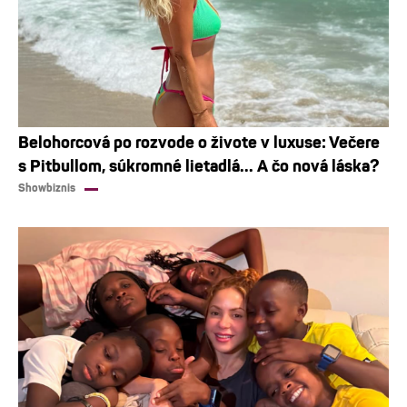
Belohorcová po rozvode o živote v luxuse: Večere
s Pitbullom, súkromné lietadlá... A čo nová láska?
Showbiznis