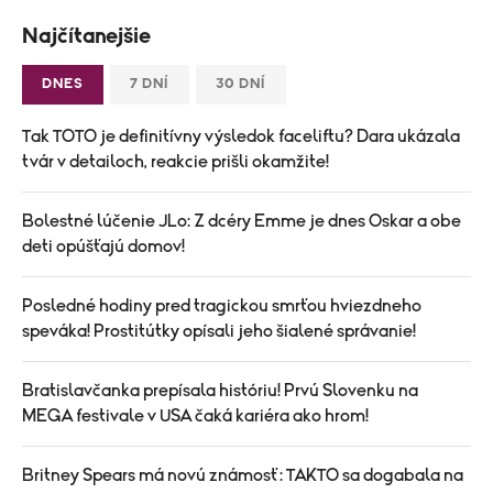
Najčítanejšie
DNES
7 DNÍ
30 DNÍ
Tak TOTO je definitívny výsledok faceliftu? Dara ukázala
tvár v detailoch, reakcie prišli okamžite!
Bolestné lúčenie JLo: Z dcéry Emme je dnes Oskar a obe
deti opúšťajú domov!
Posledné hodiny pred tragickou smrťou hviezdneho
speváka! Prostitútky opísali jeho šialené správanie!
Bratislavčanka prepísala históriu! Prvú Slovenku na
MEGA festivale v USA čaká kariéra ako hrom!
Britney Spears má novú známosť: TAKTO sa dogabala na