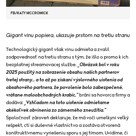
FB/KATY MCCROMICK
Gigant vinu popiera, ukazuje prstom na tretiu stranu
Technologický gigant však vinu odmieta a zvalil
zodpovednosť na tretiu stranu s tým, že išlo o promo k ich
bezplatnej streamovacej službe.
„Obrázok bol v roku
2025 použitý na zobrazenie obsahu našich partnerov
tretej strany... a to až po získaní výslovného uistenia od
obsahového partnera, že povolenie bolo zabezpečené,
vrátane maloobchodných krabíc,“
bráni sa hovorca firmy a
dodáva:
„Vzhľadom na toto uistenie odmietame
akékoľvek obvinenia zo zámerného zneužitia.“
Spoločnosť zároveň deklaruje, že má voči umelkyni veľký
rešpekt, ctí si duševné vlastníctvo a zostáva otvorená
konštruktívnemu vyriešeniu sporu s jej tímom. Uvidíme, či