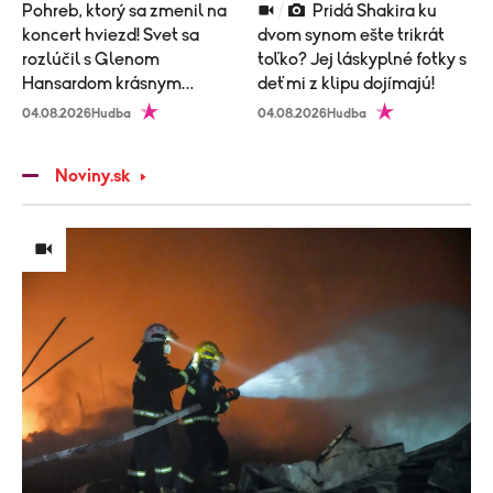
Pohreb, ktorý sa zmenil na
Pridá Shakira ku
koncert hviezd! Svet sa
dvom synom ešte trikrát
rozlúčil s Glenom
toľko? Jej láskyplné fotky s
Hansardom krásnym
deťmi z klipu dojímajú!
obradom
04.08.2026
Hudba
04.08.2026
Hudba
Noviny.sk