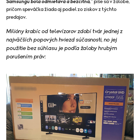
Samsungu bola odmietavá a bezcitná,“
píše sa v žalobe,
pričom speváčka žiada aj podiel zo ziskov z týchto
predajov.
Milióny krabíc od televízorov zdobí tvár jednej z
najväčších popových hviezd súčasnosti, no jej
použitie bez súhlasu je podľa žaloby hrubým
porušením práv: