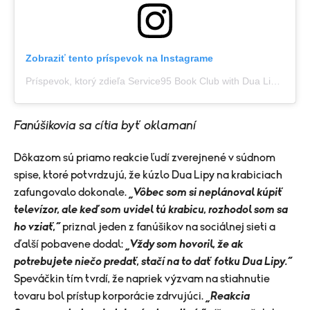
Zobraziť tento príspevok na Instagrame
Príspevok, ktorý zdieľa Service95 Book Club with Dua Lipa (@service95bookclub)
Fanúšikovia sa cítia byť oklamaní
Dôkazom sú priamo reakcie ľudí zverejnené v súdnom
spise, ktoré potvrdzujú, že kúzlo Dua Lipy na krabiciach
zafungovalo dokonale.
„Vôbec som si neplánoval kúpiť
televízor, ale keď som uvidel tú krabicu, rozhodol som sa
ho vziať,“
priznal jeden z fanúšikov na sociálnej sieti a
ďalší pobavene dodal:
„Vždy som hovoril, že ak
potrebujete niečo predať, stačí na to dať fotku Dua Lipy.“
Speváčkin tím tvrdí, že napriek výzvam na stiahnutie
tovaru bol prístup korporácie zdrvujúci.
„Reakcia