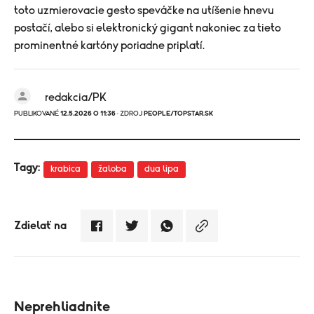
toto uzmierovacie gesto speváčke na utíšenie hnevu
postačí, alebo si elektronický gigant nakoniec za tieto
prominentné kartóny poriadne priplatí.
redakcia/PK
PUBLIKOVANÉ
12.5.2026 O 11:36
· ZDROJ
PEOPLE/TOPSTAR.SK
Tagy:
krabica
žaloba
dua lipa
Zdielať na
Neprehliadnite