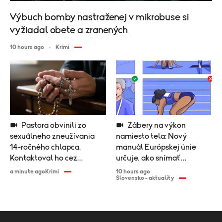
Výbuch bomby nastraženej v mikrobuse si
vyžiadal obete a zranených
10 hours ago
Krimi
Pastora obvinili zo
Zábery na výkon
sexuálneho zneužívania
namiesto tela: Nový
14-ročného chlapca.
manuál Európskej únie
Kontaktoval ho cez
určuje, ako snímať
zoznamku
športovkyne
a minute ago
Krimi
10 hours ago
Slovensko - aktuality