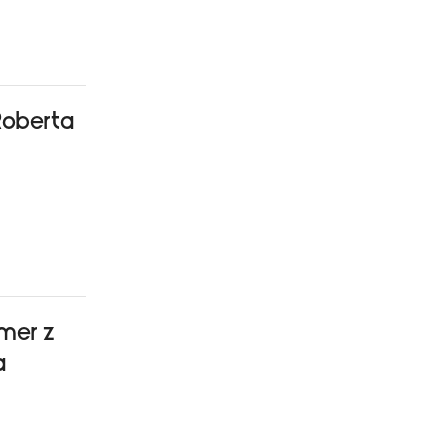
Roberta
mer z
a