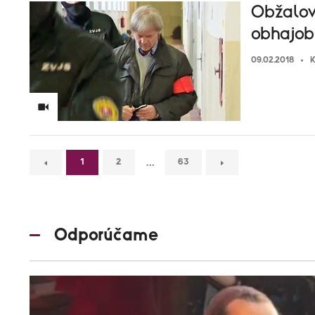
Obžalov
obhajob
09.02.2018
K
…
1
2
63
Odporúčame