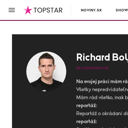
NOVINY.SK
SHOW
Richard Bol
55 {1}PRÍSPEVOK
Na svojej práci mám rá
Všetky nepredvídateľné
Mám rád všetko, inak b
reportáž:
Reportáž o okrádaní d
reportáž: