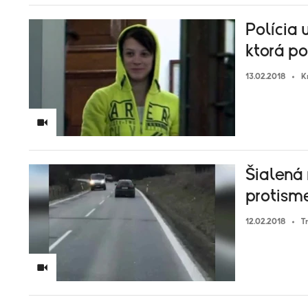
Polícia 
ktorá po
13.02.2018
K
Šialená
protisme
12.02.2018
T