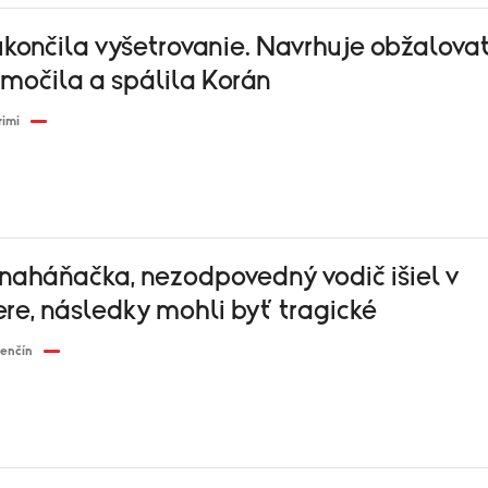
ukončila vyšetrovanie. Navrhuje obžalovať
močila a spálila Korán
rimi
 naháňačka, nezodpovedný vodič išiel v
re, následky mohli byť tragické
renčín