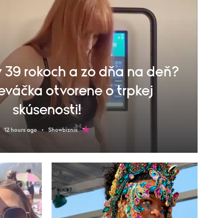
39 rokoch a zo dňa na deň?
eváčka otvorene o trpkej
skúsenosti!
12 hours ago
Showbiznis