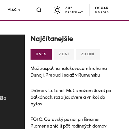
30°
OSKAR
VIAC
BRATISLAVA
8.8.2026
Najčítanejšie
DNES
7 DNÍ
30 DNÍ
Muž zaspal na nafukovacom kruhu na
Dunaji. Prebudil sa až v Rumunsku
Dráma v Lučenci. Muž s nožom liezol po
balkónoch, rozbíjal dvere a vnikol do
šia
bytov
FOTO: Obrovský požiar pri Brezne.
Plamene zničili päť rodinných domov