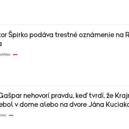
tor Špirko podáva trestné oznámenie na 
a
olitika
ašpar nehovorí pravdu, keď tvrdí, že Kraj
bol v dome alebo na dvore Jána Kuciak
rimi