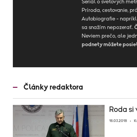
Seriál o svetových met
Príroda, cestovanie, pr
Autobiografie - napríkl
sa snažím nepozerať.
Č
Neviem prečo, ale jed
podnety môžete posie
Články redaktora
Roda si 
16.03.2018
K