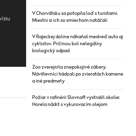
V Chorvátsku sa potopila loď s turistami.
víziu
Miestni si ich so smiechom natáčali
V Rajeckej doline náhaňal medveď auto aj
cyklistov. Príčinou bol nelegálny
biologický odpad
Zoo zverejnila znepokojivé zábery.
Návštevníci hádzali po zvieratách kamene
a iné predmety
Požiar v rafinérii Slovnaft vystrašil okolie:
Horela nádrž s vykurovacím olejom