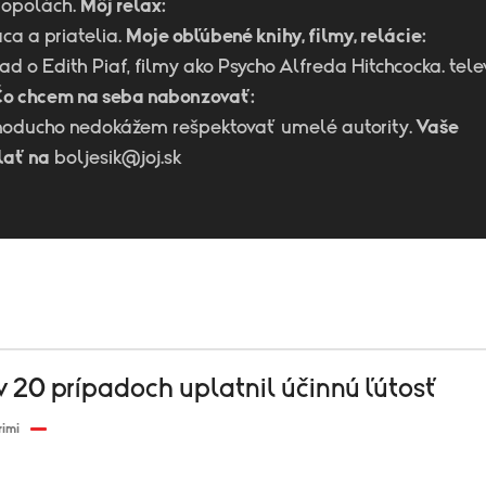
ropolách.
Môj relax:
áca a priatelia.
Moje obľúbené knihy, filmy, relácie:
ad o Edith Piaf, filmy ako Psycho Alfreda Hitchcocka. tele
o chcem na seba nabonzovať:
noducho nedokážem rešpektovať umelé autority.
Vaše
lať na
boljesik@joj.sk
v 20 prípadoch uplatnil účinnú ľútosť
rimi