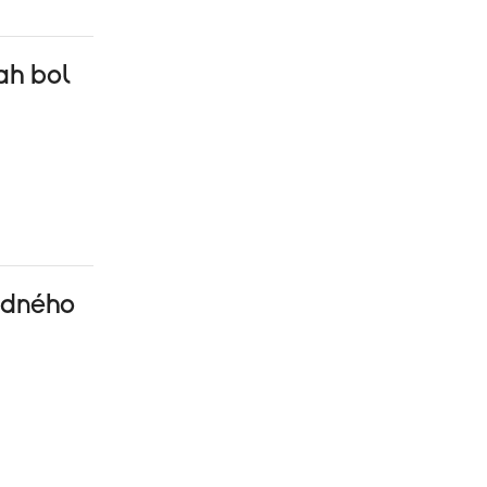
sah bol
edného