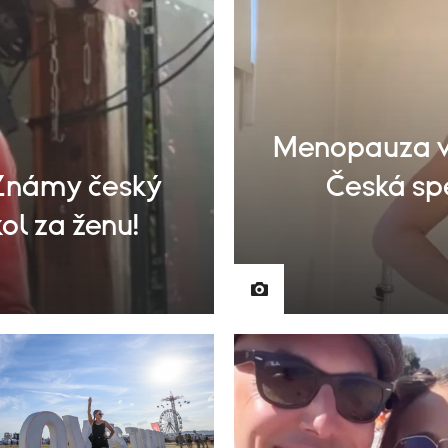
Menopauza v 
Známy český
Česká sp
ol za ženu!