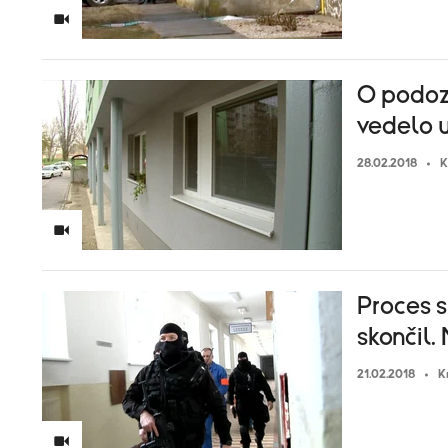
O podoz
vedelo u
28.02.2018
K
Proces 
skončil. 
21.02.2018
K