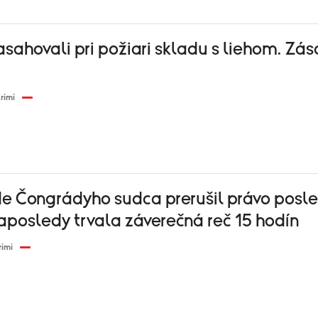
asahovali pri požiari skladu s liehom. Zá
rimi
de Čongrádyho sudca prerušil právo posl
aposledy trvala záverečná reč 15 hodín
rimi