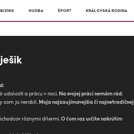
BIZNIS
HUDBA
ŠPORT
KRÁĽOVSKÁ RODINA
ješik
d:
 udalosti a prácu v noci.
Na svojej práci nemám rád:
y som ju nerobil.
Moja najzaujímavejšia či najnetradičnej
ôchodcov rôznymi dílermi.
O čom raz určite nakrútim