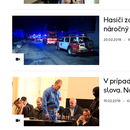
Hasiči z
náročný
20.02.2018
K
V prípa
slova. N
15.02.2018
K