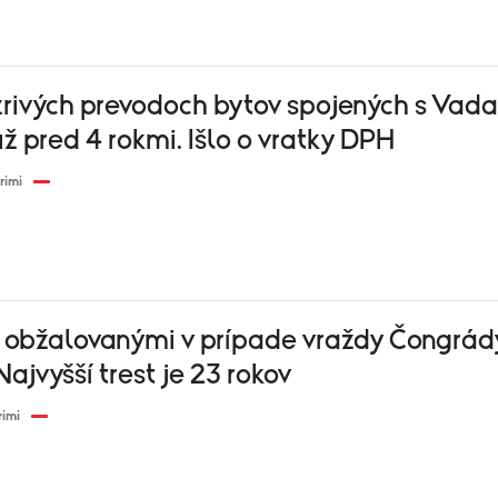
rivých prevodoch bytov spojených s Vad
ž pred 4 rokmi. Išlo o vratky DPH
rimi
s obžalovanými v prípade vraždy Čongrád
Najvyšší trest je 23 rokov
rimi