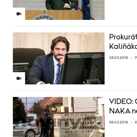
Prokurá
Kaliňák
08.03.2018
P
VIDEO: G
NAKA ne
06.03.2018
K