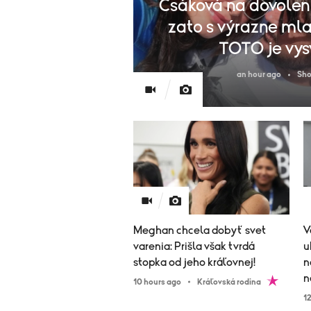
Csáková na dovolen
zato s výrazne ml
TOTO je vys
an hour ago
Sho
Meghan chcela dobyť svet
V
varenia: Prišla však tvrdá
u
stopka od jeho kráľovnej!
n
n
10 hours ago
Kráľovská rodina
1