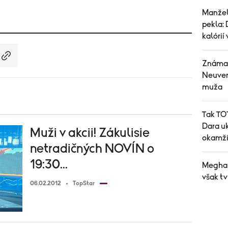
Manžel
pekla: 
kalórií
Známa 
Neuver
muža
Tak TOT
Dara uk
Muži v akcii! Zákulisie
okamži
netradičných NOVÍN o
19:30...
Meghan
však tv
06.02.2012
TopStar