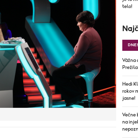
telo!
Najč
DNE
Vážna 
Prežil
Hedi Kl
rokov 
jasne!
Večne 
na inj
nepozn