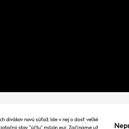
ich divákov novú súťaž. Ide v nej o dosť veľké
Nepr
iatočný stav "účtu" milión eur. Začíname už