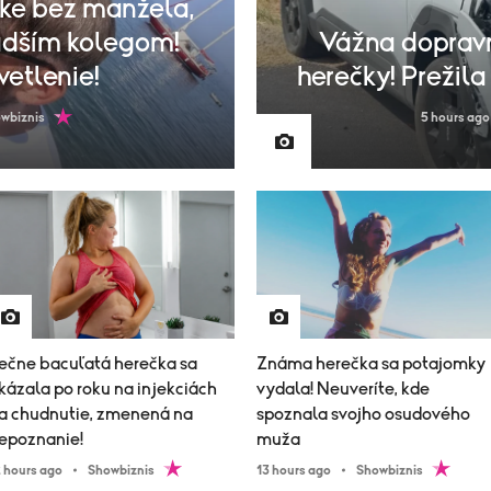
ke bez manžela,
adším kolegom!
Vážna doprav
vetlenie!
herečky! Prežil
wbiznis
5 hours ago
ečne bacuľatá herečka sa
Známa herečka sa potajomky
kázala po roku na injekciách
vydala! Neuveríte, kde
a chudnutie, zmenená na
spoznala svojho osudového
epoznanie!
muža
2 hours ago
Showbiznis
13 hours ago
Showbiznis