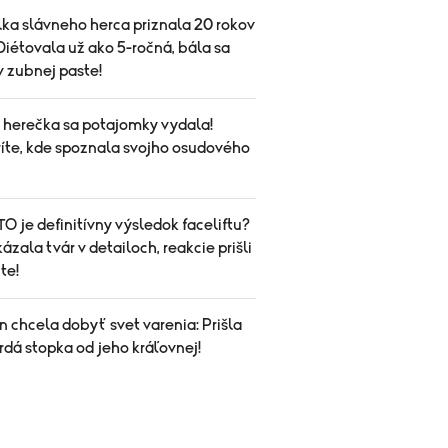
ka slávneho herca priznala 20 rokov
Diétovala už ako 5-ročná, bála sa
 v zubnej paste!
herečka sa potajomky vydala!
íte, kde spoznala svojho osudového
O je definitívny výsledok faceliftu?
ázala tvár v detailoch, reakcie prišli
te!
 chcela dobyť svet varenia: Prišla
rdá stopka od jeho kráľovnej!