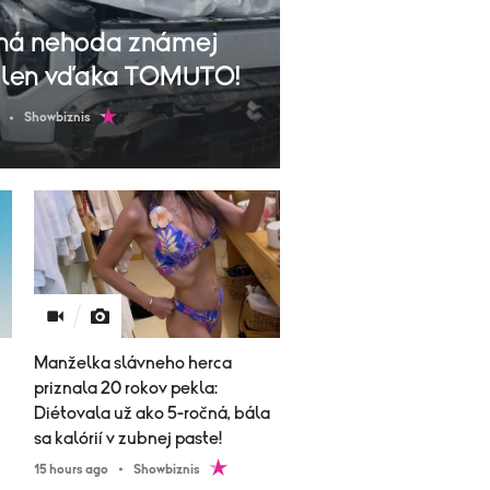
ná nehoda známej
a len vďaka TOMUTO!
Showbiznis
Manželka slávneho herca
priznala 20 rokov pekla:
Diétovala už ako 5-ročná, bála
sa kalórií v zubnej paste!
15 hours ago
Showbiznis