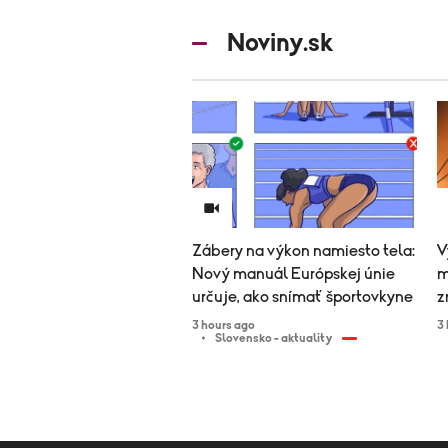
Noviny.sk
Zábery na výkon namiesto tela:
V
Nový manuál Európskej únie
m
určuje, ako snímať športovkyne
z
3 hours ago
3
Slovensko - aktuality