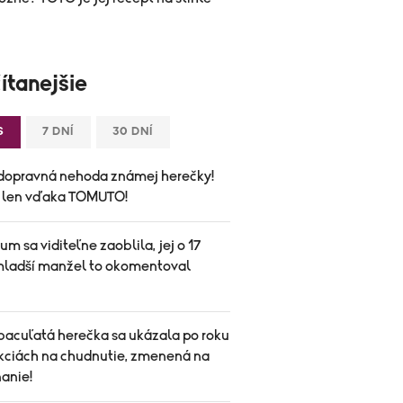
ítanejšie
S
7 DNÍ
30 DNÍ
dopravná nehoda známej herečky!
a len vďaka TOMUTO!
um sa viditeľne zaoblila, jej o 17
mladší manžel to okomentoval
bacuľatá herečka sa ukázala po roku
ekciách na chudnutie, zmenená na
anie!