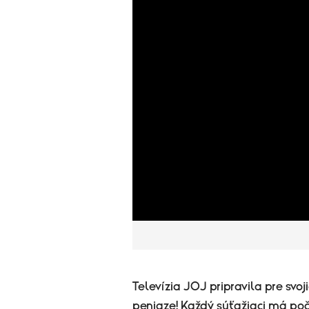
Televízia JOJ pripravila pre svoj
peniaze! Každý súťažiaci má poč