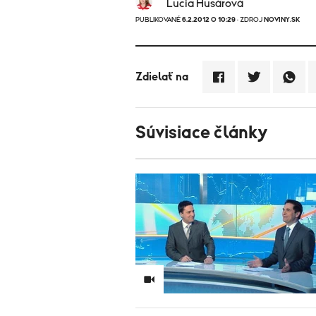
Lucia Husárová
PUBLIKOVANÉ
6.2.2012 O 10:29
· ZDROJ
NOVINY.SK
Zdielať na
Súvisiace články