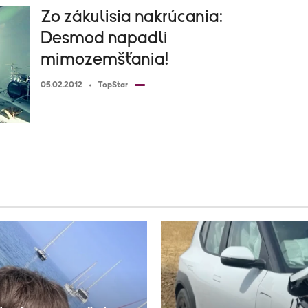
Zo zákulisia nakrúcania:
Desmod napadli
mimozemšťania!
05.02.2012
TopStar