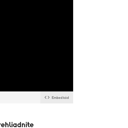
Embed kód
ehliadnite