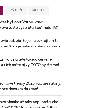
TÝŽDEŇ
MESIAC
ôže byť ona: Vážne Ivana
ková takto vyzerala, keď mala 18?
ovia sa boja, že je na pokraji smrti:
speváčka je nútená zobrať si pauzu
znikajú na tele takéto červené
Ak ich máte aj vy, TOTO by ste mali
echtové trendy 2026 valcujú salóny:
 chce dnes každá žena!
ova Monika už roky nepribrala, ako
ožné? TOTO je jej recept na štíhle