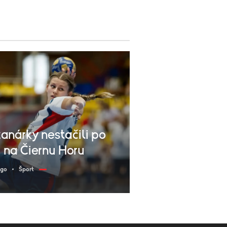
anárky nestačili po
 na Čiernu Horu
ago
Šport