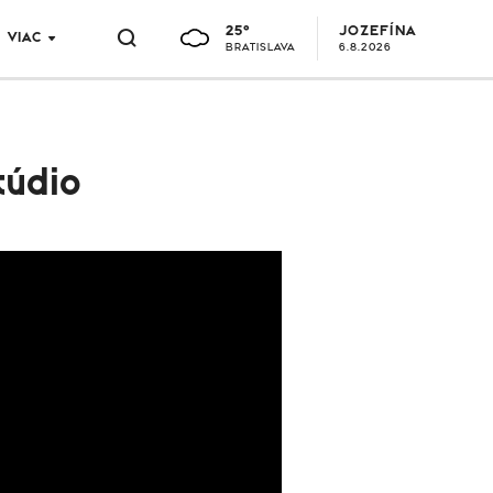
25°
JOZEFÍNA
VIAC
BRATISLAVA
6.8.2026
túdio