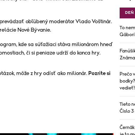
DEŇ
revádzať obľúbený moderátor Vlado Voštinár.
To nem
relácie Nové Bývanie.
Gáborí
program, kde sa súťažiaci stáva milionárom hneď
Fanúšik
omostiach, či si peniaze udrží do konca hry.
Známa 
tázok, môže z hry odísť ako milionár.
Pozrite si
Prečo v
bodky? 
vedieť!
Tieto n
Číslo 3
Černák
je to m