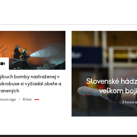
ýbuch bomby nastraženej v
Slovenské hádz
ikrobuse si vyžiadal obete a
veľkom boji
ranených
 hours ago
Krimi
3 hours 