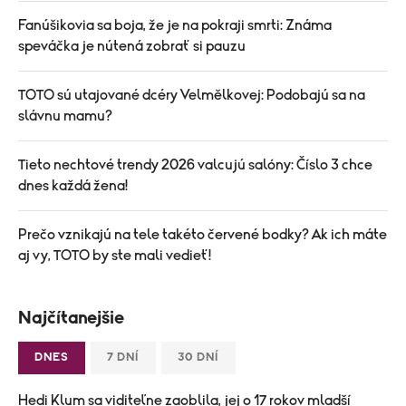
Fanúšikovia sa boja, že je na pokraji smrti: Známa
speváčka je nútená zobrať si pauzu
TOTO sú utajované dcéry Velmělkovej: Podobajú sa na
slávnu mamu?
Tieto nechtové trendy 2026 valcujú salóny: Číslo 3 chce
dnes každá žena!
Prečo vznikajú na tele takéto červené bodky? Ak ich máte
aj vy, TOTO by ste mali vedieť!
Najčítanejšie
DNES
7 DNÍ
30 DNÍ
Hedi Klum sa viditeľne zaoblila, jej o 17 rokov mladší