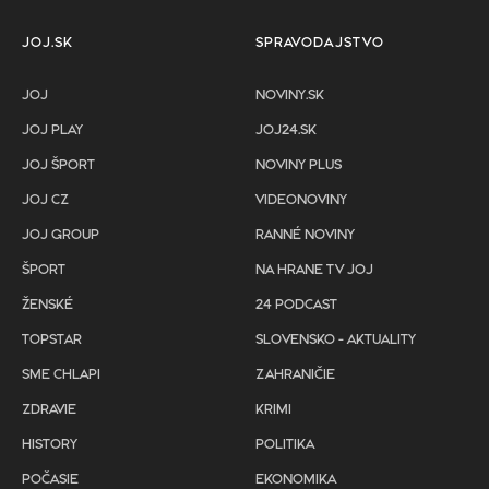
JOJ.SK
SPRAVODAJSTVO
JOJ
NOVINY.SK
JOJ PLAY
JOJ24.SK
JOJ ŠPORT
NOVINY PLUS
JOJ CZ
VIDEONOVINY
JOJ GROUP
RANNÉ NOVINY
ŠPORT
NA HRANE TV JOJ
ŽENSKÉ
24 PODCAST
TOPSTAR
SLOVENSKO - AKTUALITY
SME CHLAPI
ZAHRANIČIE
ZDRAVIE
KRIMI
HISTORY
POLITIKA
POČASIE
EKONOMIKA