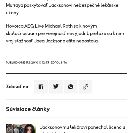
Murraya poskytovať Jacksonovi nebezpečné lekárske
úkony.
Hovorca AEG Live Michael Roth sa k novým
skutočnostiam pre verejnosť nevyjadril, pretože sa k nim
vraj sťažnosť Joea Jacksona ešte nedostala.
PUBLIKOVANÉ
17.6.2010 O 12:43
· ZDROJ
SITA
Zdielať na
Súvisiace články
Jacksonovmu lekárovi ponechal licenciu