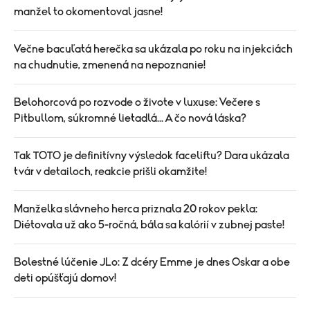
manžel to okomentoval jasne!
Večne bacuľatá herečka sa ukázala po roku na injekciách
na chudnutie, zmenená na nepoznanie!
Belohorcová po rozvode o živote v luxuse: Večere s
Pitbullom, súkromné lietadlá... A čo nová láska?
Tak TOTO je definitívny výsledok faceliftu? Dara ukázala
tvár v detailoch, reakcie prišli okamžite!
Manželka slávneho herca priznala 20 rokov pekla:
Diétovala už ako 5-ročná, bála sa kalórií v zubnej paste!
Bolestné lúčenie JLo: Z dcéry Emme je dnes Oskar a obe
deti opúšťajú domov!