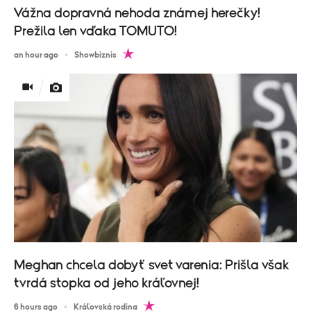
Vážna dopravná nehoda známej herečky!
Prežila len vďaka TOMUTO!
an hour ago
Showbiznis
Meghan chcela dobyť svet varenia: Prišla však
tvrdá stopka od jeho kráľovnej!
6 hours ago
Kráľovská rodina