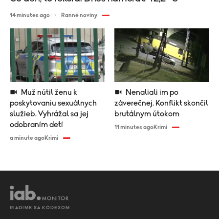
14 minutes ago
Ranné noviny
Muž nútil ženu k
Nenaliali im po
poskytovaniu sexuálnych
záverečnej. Konflikt skončil
služieb. Vyhrážal sa jej
brutálnym útokom
odobraním detí
11 minutes ago
Krimi
a minute ago
Krimi
RIADIME SA KÓDEXOM