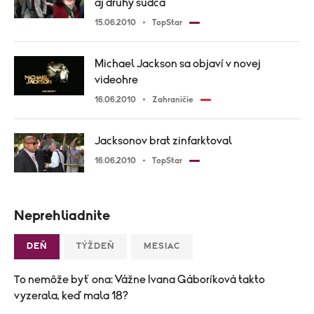
aj druhý sudca
15.06.2010
TopStar
Michael Jackson sa objaví v novej
videohre
16.06.2010
Zahraničie
Jacksonov brat zinfarktoval
16.06.2010
TopStar
Neprehliadnite
DEŇ
TÝŽDEŇ
MESIAC
To nemôže byť ona: Vážne Ivana Gáboríková takto
vyzerala, keď mala 18?