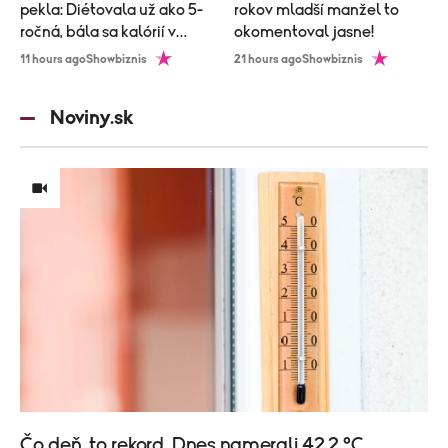
pekla: Diétovala už ako 5-
rokov mladší manžel to
ročná, bála sa kalórií v
okomentoval jasne!
zubnej paste!
11 hours ago
Showbiznis
21 hours ago
Showbiznis
Noviny.sk
Čo deň, to rekord. Dnes namerali 42,2 °C