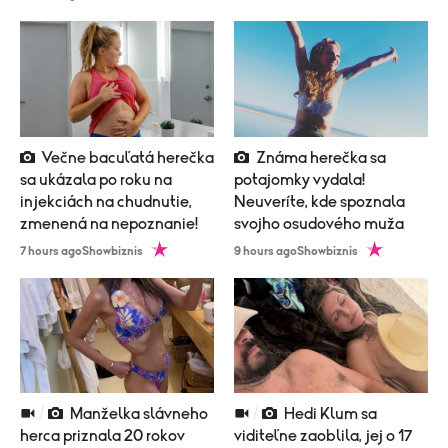
Večne bacuľatá herečka
Známa herečka sa
sa ukázala po roku na
potajomky vydala!
injekciách na chudnutie,
Neuveríte, kde spoznala
zmenená na nepoznanie!
svojho osudového muža
7 hours ago
Showbiznis
9 hours ago
Showbiznis
Manželka slávneho
Hedi Klum sa
herca priznala 20 rokov
viditeľne zaoblila, jej o 17