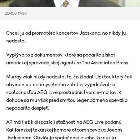
ZDROJ: TASR
Chcel ju od promotéra koncertov Jacskona, no nikdy ju
nedostal
Vyplýva to z dokumentov, ktoré sa podarilo získať
americkej spravodajskej agentúre The Associated Press.
Murray však nikdy nedostal to, čo žiadal. Doktor, ktorý čelí
obvineniu z neúmyselného zabitia, vyjednával so
spoločnosťou AEG Live prostredníctvom e-mailov. K
dohode sa mu však pred smrťou legendárneho speváka
nepodarilo dospieť.
AP má tiež k dispozícii sťažnosť na AEG Live podanú
Kalifornskej lekárskej komore otcom speváka Joeom
Jacksonom. Obviňuje spoločnosť z toho, že nútila