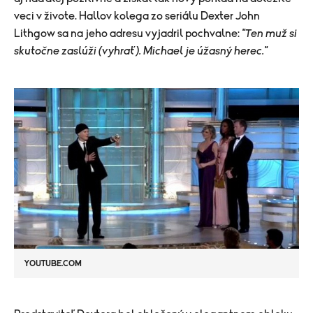
veci v živote. Hallov kolega zo seriálu Dexter John
Lithgow sa na jeho adresu vyjadril pochvalne:
"Ten muž si
skutočne zaslúži (vyhrať). Michael je úžasný herec."
YOUTUBE.COM