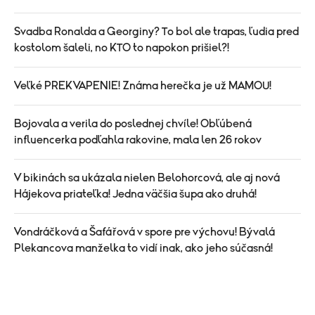
Svadba Ronalda a Georginy? To bol ale trapas, ľudia pred
kostolom šaleli, no KTO to napokon prišiel?!
Veľké PREKVAPENIE! Známa herečka je už MAMOU!
Bojovala a verila do poslednej chvíle! Obľúbená
influencerka podľahla rakovine, mala len 26 rokov
V bikinách sa ukázala nielen Belohorcová, ale aj nová
Hájekova priateľka! Jedna väčšia šupa ako druhá!
Vondráčková a Šafářová v spore pre výchovu! Bývalá
Plekancova manželka to vidí inak, ako jeho súčasná!