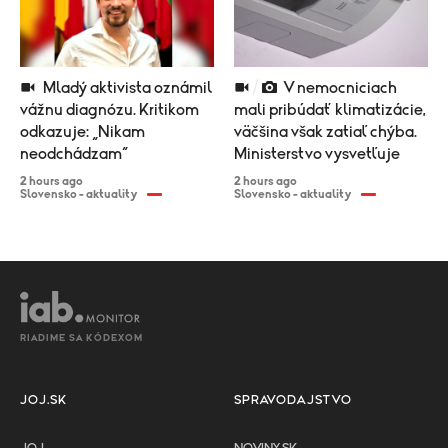
Mladý aktivista oznámil
V nemocniciach
vážnu diagnózu. Kritikom
mali pribúdať klimatizácie,
odkazuje: „Nikam
väčšina však zatiaľ chýba.
neodchádzam“
Ministerstvo vysvetľuje
2 hours ago
2 hours ago
Slovensko - aktuality
Slovensko - aktuality
RIADIME SA KÓDEXOM
JOJ.SK
SPRAVODAJSTVO