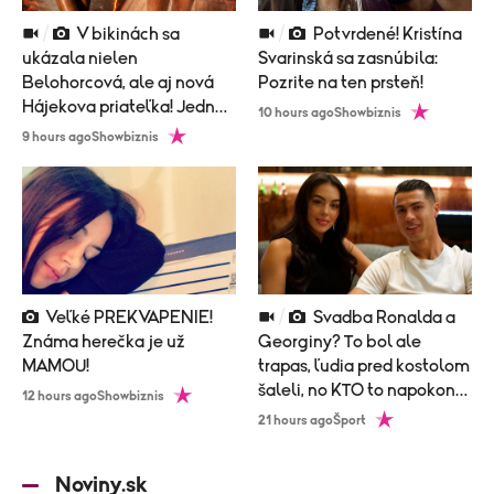
V bikinách sa
Potvrdené! Kristína
ukázala nielen
Svarinská sa zasnúbila:
Belohorcová, ale aj nová
Pozrite na ten prsteň!
Hájekova priateľka! Jedna
10 hours ago
Showbiznis
väčšia šupa ako druhá!
9 hours ago
Showbiznis
Veľké PREKVAPENIE!
Svadba Ronalda a
Známa herečka je už
Georginy? To bol ale
MAMOU!
trapas, ľudia pred kostolom
šaleli, no KTO to napokon
12 hours ago
Showbiznis
prišiel?!
21 hours ago
Šport
Noviny.sk