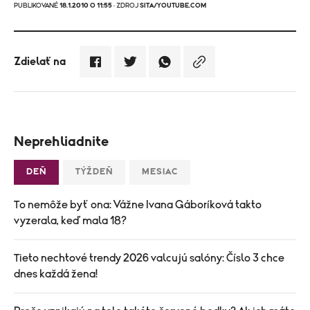
PUBLIKOVANÉ
18.1.2010 O 11:55
· ZDROJ
SITA/YOUTUBE.COM
Zdielať na
Neprehliadnite
DEŇ
TÝŽDEŇ
MESIAC
To nemôže byť ona: Vážne Ivana Gáboríková takto
vyzerala, keď mala 18?
Tieto nechtové trendy 2026 valcujú salóny: Číslo 3 chce
dnes každá žena!