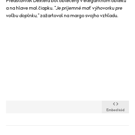
Predstaviteľ Dextera bol oblečený v elegantnom obleku
a na hlave mal čiapku.
"Je príjemné mať výhovorku pre
voľbu doplnku,"
zažartoval na margo svojho vzhľadu.
Embed kód