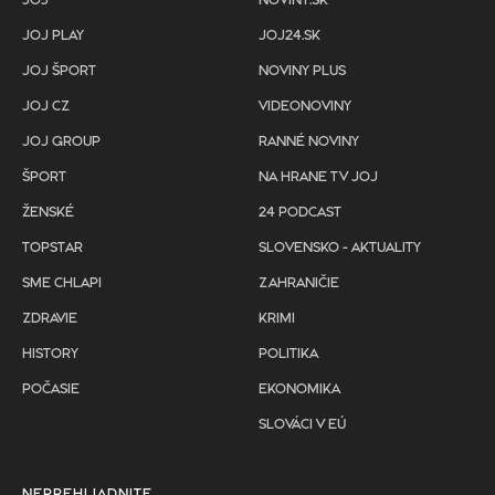
JOJ
NOVINY.SK
JOJ PLAY
JOJ24.SK
JOJ ŠPORT
NOVINY PLUS
JOJ CZ
VIDEONOVINY
JOJ GROUP
RANNÉ NOVINY
ŠPORT
NA HRANE TV JOJ
ŽENSKÉ
24 PODCAST
TOPSTAR
SLOVENSKO - AKTUALITY
SME CHLAPI
ZAHRANIČIE
ZDRAVIE
KRIMI
HISTORY
POLITIKA
POČASIE
EKONOMIKA
SLOVÁCI V EÚ
NEPREHLIADNITE