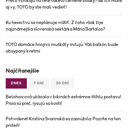
Prečo vznikajú na tele takéto červené bodky? Ak ich máte
aj vy, TOTO by ste mali vedieť!
Ku herectvu sa neplánuje vrátiť: Z čoho však žije
najznámejšia slovenská sektárka Mária Bartalos?
TOTO domáce hnojivo muškáty milujú: Váš balkón bude
obsypaný kvetmi
Najčítanejšie
DNES
7 DNÍ
30 DNÍ
Belohorcová ukázala v bikinách extrémne štíhlu postavu!
Prsia sú preč, rysujú sa kosti!
Potvrdené! Kristína Svarinská sa zasnúbila: Pozrite na ten
prsteň!