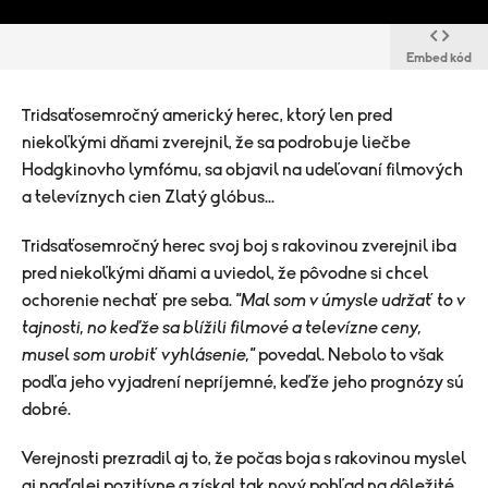
Embed kód
Tridsaťosemročný americký herec, ktorý len pred
niekoľkými dňami zverejnil, že sa podrobuje liečbe
Hodgkinovho lymfómu, sa objavil na udeľovaní filmových
a televíznych cien Zlatý glóbus...
Tridsaťosemročný herec svoj boj s rakovinou zverejnil iba
pred niekoľkými dňami a uviedol, že pôvodne si chcel
ochorenie nechať pre seba.
"Mal som v úmysle udržať to v
tajnosti, no keďže sa blížili filmové a televízne ceny,
musel som urobiť vyhlásenie,"
povedal. Nebolo to však
podľa jeho vyjadrení nepríjemné, keďže jeho prognózy sú
dobré.
Verejnosti prezradil aj to, že počas boja s rakovinou myslel
aj naďalej pozitívne a získal tak nový pohľad na dôležité