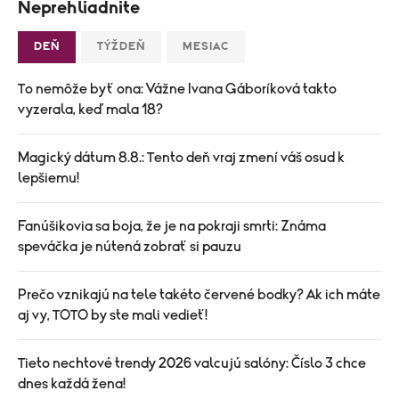
Neprehliadnite
DEŇ
TÝŽDEŇ
MESIAC
To nemôže byť ona: Vážne Ivana Gáboríková takto
vyzerala, keď mala 18?
Magický dátum 8.8.: Tento deň vraj zmení váš osud k
lepšiemu!
Fanúšikovia sa boja, že je na pokraji smrti: Známa
speváčka je nútená zobrať si pauzu
Prečo vznikajú na tele takéto červené bodky? Ak ich máte
aj vy, TOTO by ste mali vedieť!
Tieto nechtové trendy 2026 valcujú salóny: Číslo 3 chce
dnes každá žena!