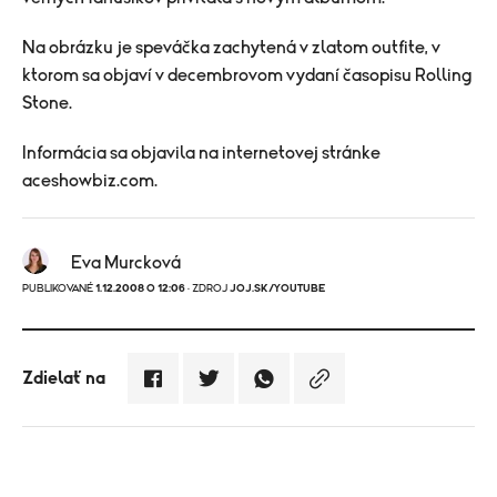
Na obrázku je speváčka zachytená v zlatom outfite, v
ktorom sa objaví v decembrovom vydaní časopisu Rolling
Stone.
Informácia sa objavila na internetovej stránke
aceshowbiz.com.
Eva Murcková
PUBLIKOVANÉ
1.12.2008 O 12:06
· ZDROJ
JOJ.SK/YOUTUBE
Zdielať na