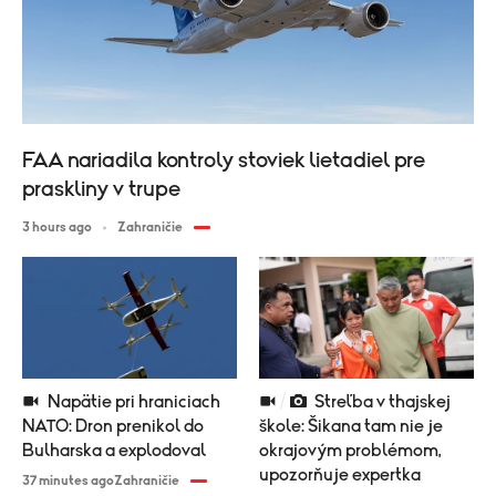
FAA nariadila kontroly stoviek lietadiel pre
praskliny v trupe
3 hours ago
Zahraničie
Napätie pri hraniciach
Streľba v thajskej
NATO: Dron prenikol do
škole: Šikana tam nie je
Bulharska a explodoval
okrajovým problémom,
upozorňuje expertka
37 minutes ago
Zahraničie