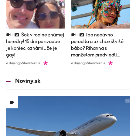
Šok v rodine známej
Iba nedávno
herečky! 15 dní po svadbe
porodila a už chce štvrté
je koniec, oznámil, že je
bábo? Rihanna s
gay!
manželom predviedli
poriadne nemravný tanec!
a day ago
Showbiznis
a day ago
Showbiznis
Noviny.sk