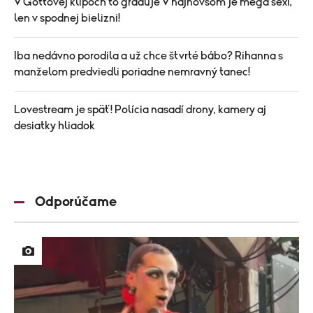
V Gottovej klipoch to graduje V najnovšom je mega sexi,
len v spodnej bielizni!
Iba nedávno porodila a už chce štvrté bábo? Rihanna s
manželom predviedli poriadne nemravný tanec!
Lovestream je späť! Polícia nasadí drony, kamery aj
desiatky hliadok
Odporúčame