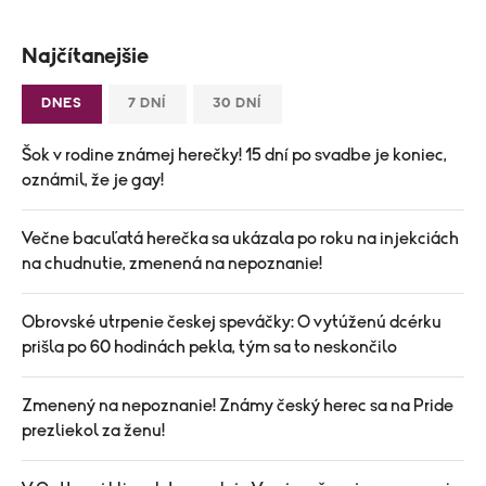
Najčítanejšie
DNES
7 DNÍ
30 DNÍ
Šok v rodine známej herečky! 15 dní po svadbe je koniec,
oznámil, že je gay!
Večne bacuľatá herečka sa ukázala po roku na injekciách
na chudnutie, zmenená na nepoznanie!
Obrovské utrpenie českej speváčky: O vytúženú dcérku
prišla po 60 hodinách pekla, tým sa to neskončilo
Zmenený na nepoznanie! Známy český herec sa na Pride
prezliekol za ženu!