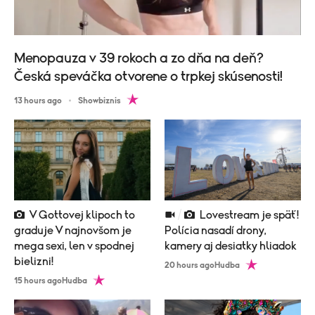
Menopauza v 39 rokoch a zo dňa na deň?
Česká speváčka otvorene o trpkej skúsenosti!
13 hours ago
Showbiznis
V Gottovej klipoch to
Lovestream je späť!
graduje V najnovšom je
Polícia nasadí drony,
mega sexi, len v spodnej
kamery aj desiatky hliadok
bielizni!
20 hours ago
Hudba
15 hours ago
Hudba