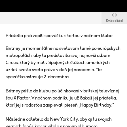
Embed kód
Priatelia prekvapili speváčku s tortou v nočnom klube
Britney je momentálne na svetovom turné po európskych
metropolách, aby tu predstavila svoj najnovší album
Circus, ktorý by mal v Spojených štátoch amerických
uzrieť svetlo sveta práve v deň jej narodenín. Tie
speváčka oslavuje 2. decembra.
Britney prišla do klubu po účinkovaní v britskej televíznej
šou X Factor. V nočnom podniku ju už čakali jej priatelia,
ktorí jej s radosťou zaspievali pieseň „Happy Birthday.“
Následne odletela do New York City, aby aj tu svojich
verných fanúšikov privítala s novým albumom.