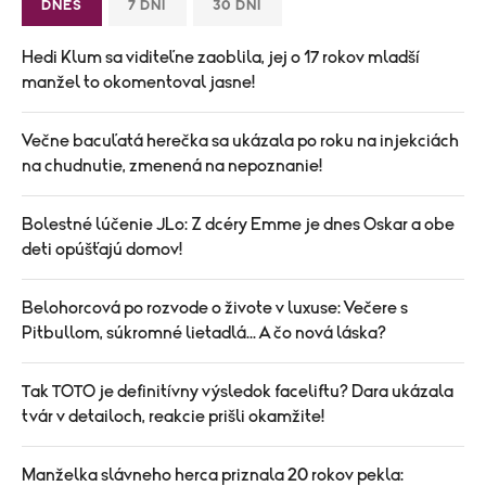
DNES
7 DNÍ
30 DNÍ
Hedi Klum sa viditeľne zaoblila, jej o 17 rokov mladší
manžel to okomentoval jasne!
Večne bacuľatá herečka sa ukázala po roku na injekciách
na chudnutie, zmenená na nepoznanie!
Bolestné lúčenie JLo: Z dcéry Emme je dnes Oskar a obe
deti opúšťajú domov!
Belohorcová po rozvode o živote v luxuse: Večere s
Pitbullom, súkromné lietadlá... A čo nová láska?
Tak TOTO je definitívny výsledok faceliftu? Dara ukázala
tvár v detailoch, reakcie prišli okamžite!
Manželka slávneho herca priznala 20 rokov pekla: