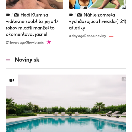
Hedi Klum sa
Náhle zomrela
viditeľne zaoblila, jej o 17
vychádzajúca hviezda (†21)
rokov mladší manžel to
atletiky
okomentoval jasne!
a day ago
Ranné noviny
21 hours ago
Showbiznis
Noviny.sk