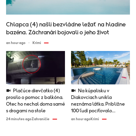
Chlapca (4) našli bezvládne ležať na hladine
bazéna. Záchranári bojovali o jeho život
an hour ago
Krimi
Plačúce dievčatko (4)
Na kúpalisku v
prosilo o pomoc z balkóna.
Diakovciach unikla
Otec ho nechal doma samé
neznáma látka. Približne
s drogami na stole
100 ľudí pociťovalo
zdravotné problémy
24 minutes ago
Zahraničie
an hour ago
Krimi