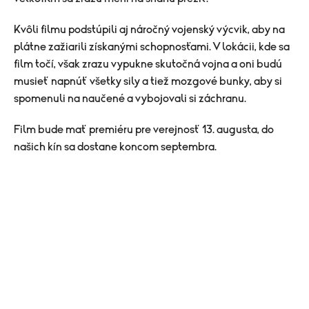
Kvôli filmu podstúpili aj náročný vojenský výcvik, aby na
plátne zažiarili získanými schopnosťami. V lokácii, kde sa
film točí, však zrazu vypukne skutočná vojna a oni budú
musieť napnúť všetky sily a tiež mozgové bunky, aby si
spomenuli na naučené a vybojovali si záchranu.
Film bude mať premiéru pre verejnosť 13. augusta, do
našich kín sa dostane koncom septembra.