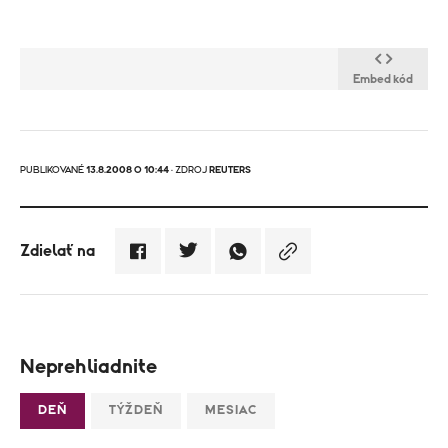
Embed kód
PUBLIKOVANÉ
13.8.2008 O 10:44
· ZDROJ
REUTERS
Zdielať na
Neprehliadnite
DEŇ
TÝŽDEŇ
MESIAC