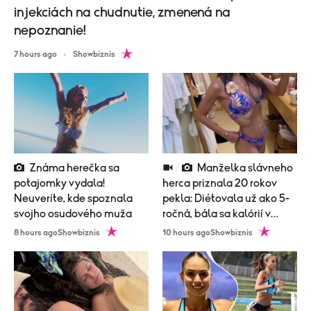
injekciách na chudnutie, zmenená na
nepoznanie!
7 hours ago
Showbiznis
Známa herečka sa
Manželka slávneho
potajomky vydala!
herca priznala 20 rokov
Neuveríte, kde spoznala
pekla: Diétovala už ako 5-
svojho osudového muža
ročná, bála sa kalórií v
zubnej paste!
8 hours ago
Showbiznis
10 hours ago
Showbiznis