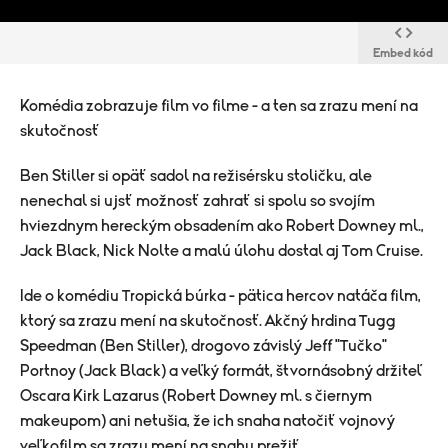
Embed kód
Komédia zobrazuje film vo filme - a ten sa zrazu mení na
skutočnosť
Ben Stiller si opäť sadol na režisérsku stoličku, ale
nenechal si ujsť možnosť zahrať si spolu so svojím
hviezdnym hereckým obsadením ako Robert Downey ml.,
Jack Black, Nick Nolte a malú úlohu dostal aj Tom Cruise.
Ide o komédiu Tropická búrka - pätica hercov natáča film,
ktorý sa zrazu mení na skutočnosť. Akčný hrdina Tugg
Speedman (Ben Stiller), drogovo závislý Jeff "Tučko"
Portnoy (Jack Black) a veľký formát, štvornásobný držiteľ
Oscara Kirk Lazarus (Robert Downey ml. s čiernym
makeupom) ani netušia, že ich snaha natočiť vojnový
veľkofilm sa zrazu mení na snahu prežiť.