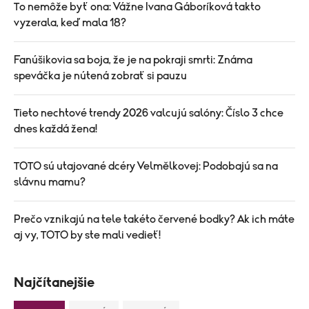
To nemôže byť ona: Vážne Ivana Gáboríková takto
vyzerala, keď mala 18?
Fanúšikovia sa boja, že je na pokraji smrti: Známa
speváčka je nútená zobrať si pauzu
Tieto nechtové trendy 2026 valcujú salóny: Číslo 3 chce
dnes každá žena!
TOTO sú utajované dcéry Velmělkovej: Podobajú sa na
slávnu mamu?
Prečo vznikajú na tele takéto červené bodky? Ak ich máte
aj vy, TOTO by ste mali vedieť!
Najčítanejšie