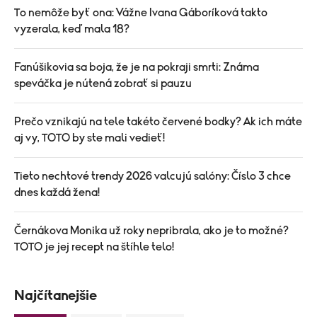
To nemôže byť ona: Vážne Ivana Gáboríková takto
vyzerala, keď mala 18?
Fanúšikovia sa boja, že je na pokraji smrti: Známa
speváčka je nútená zobrať si pauzu
Prečo vznikajú na tele takéto červené bodky? Ak ich máte
aj vy, TOTO by ste mali vedieť!
Tieto nechtové trendy 2026 valcujú salóny: Číslo 3 chce
dnes každá žena!
Černákova Monika už roky nepribrala, ako je to možné?
TOTO je jej recept na štíhle telo!
Najčítanejšie