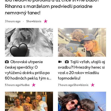
Iba nedávno porodila a už chce štvrté bábo?
Rihanna s manželom predviedli poriadne
nemravný tanec!
3 hours ago
Showbiznis
Obrovské utrpenie
Tajili vzťah, utajili aj
českej speváčky: O
svadbu?! Hviezdny herec si
vytúženú dcérku prišla po
vzal o 20 rokov mladšiu
60 hodinách pekla, tým sa
topmodelku!
to neskončilo
5 hours ago
Hudba
7 hours ago
Showbiznis