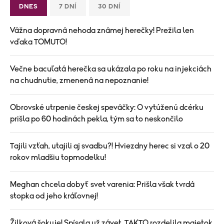
DNES
7 DNÍ
30 DNÍ
Vážna dopravná nehoda známej herečky! Prežila len
vďaka TOMUTO!
Večne bacuľatá herečka sa ukázala po roku na injekciách
na chudnutie, zmenená na nepoznanie!
Obrovské utrpenie českej speváčky: O vytúženú dcérku
prišla po 60 hodinách pekla, tým sa to neskončilo
Tajili vzťah, utajili aj svadbu?! Hviezdny herec si vzal o 20
rokov mladšiu topmodelku!
Meghan chcela dobyť svet varenia: Prišla však tvrdá
stopka od jeho kráľovnej!
Žilková šokuje! Spísala už závet, TAKTO rozdelila majetok