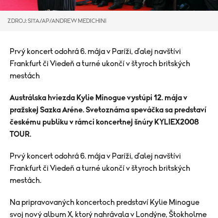
ZDROJ: SITA/AP/ANDREW MEDICHINI
Prvý koncert odohrá 6. mája v Paríži, ďalej navštívi
Frankfurt či Viedeň a turné ukončí v štyroch britských
mestách
Austrálska hviezda Kylie Minogue vystúpi 12. mája v
pražskej Sazka Aréne. Svetoznáma speváčka sa predstaví
českému publiku v rámci koncertnej šnúry KYLIEX2008
TOUR.
Prvý koncert odohrá 6. mája v Paríži, ďalej navštívi
Frankfurt či Viedeň a turné ukončí v štyroch britských
mestách.
Na pripravovaných koncertoch predstaví Kylie Minogue
svoj nový album X, ktorý nahrávala v Londýne, Štokholme