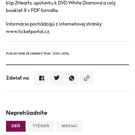
klip 2Hearts, upútavku k DVD White Diamond a celý
booklet X v PDF formáte.
Informácie pochádzajú z internetovej stránky
www.ticketportal.cz.
PUBLIKOVANÉ
25.1.2008 O 13:43
· ZDROJ
SITA
Zdielať na
Neprehliadnite
DEŇ
TÝŽDEŇ
MESIAC