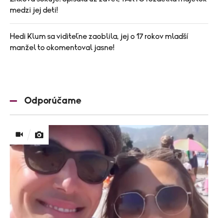
medzi jej deti!
Hedi Klum sa viditeľne zaoblila, jej o 17 rokov mladší
manžel to okomentoval jasne!
Odporúčame