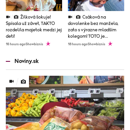
Žilková šokuje!
Csáková na
Spísala už závet, TAKTO
dovolenke bez manžela,
rozdelila majetok medzi jej
zato s výrazne mladším
deti!
kolegom! TOTO je
vysvetlenie!
16 hours ago
Showbiznis
18 hours ago
Showbiznis
Noviny.sk