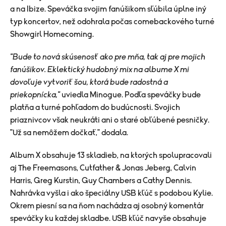
a na Ibize. Speváčka svojim fanúšikom sľúbila úplne iný
typ koncertov, než odohrala počas comebackového turné
Showgirl Homecoming.
"Bude to nová skúsenosť ako pre mňa, tak aj pre mojich
fanúšikov. Eklektický hudobný mix na albume X mi
dovoľuje vytvoriť šou, ktorá bude radostná a
priekopnícka,"
uviedla Minogue. Podľa speváčky bude
platňa a turné pohľadom do budúcnosti. Svojich
priaznivcov však neukráti ani o staré obľúbené pesničky.
"Už sa nemôžem dočkať," dodala.
Album X obsahuje 13 skladieb, na ktorých spolupracovali
aj The Freemasons, Cutfather & Jonas Jeberg, Calvin
Harris, Greg Kurstin, Guy Chambers a Cathy Dennis.
Nahrávka vyšla i ako špeciálny USB kľúč s podobou Kylie.
Okrem piesní sa na ňom nachádza aj osobný komentár
speváčky ku každej skladbe. USB kľúč navyše obsahuje