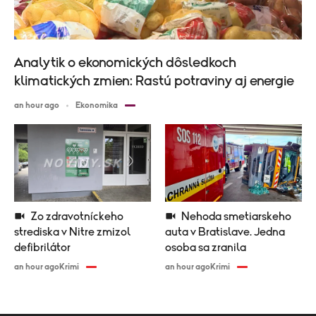
Analytik o ekonomických dôsledkoch
klimatických zmien: Rastú potraviny aj energie
an hour ago
Ekonomika
Zo zdravotníckeho
Nehoda smetiarskeho
strediska v Nitre zmizol
auta v Bratislave. Jedna
defibrilátor
osoba sa zranila
an hour ago
Krimi
an hour ago
Krimi